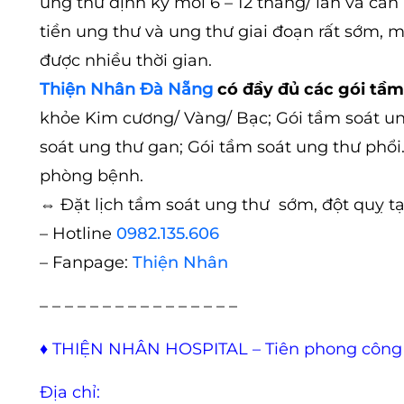
ung thư định kỳ mỗi 6 – 12 tháng/ lần và c
tiền ung thư và ung thư giai đoạn rất sớm, m
được nhiều thời gian.
Thiện Nhân Đà Nẵng
có đầy đủ các gói tầm 
khỏe Kim cương/ Vàng/ Bạc; Gói tầm soát ung
soát ung thư gan; Gói tầm soát ung thư phổ
phòng bệnh.
⇔
Đặt lịch tầm soát ung thư sớm, đột quỵ t
– Hotline
0982.135.606
– Fanpage:
Thiện Nhân
– – – – – – – – – – – – – – – –
♦
THIỆN NHÂN HOSPITAL – Tiên phong công
Địa chỉ: