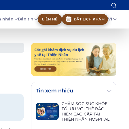
nh nhân
Bản tin
VI
LIÊN HỆ
ĐẶT LỊCH KHÁM
Tin xem nhiều
CHĂM SÓC SỨC KHỎE
TỐI ƯU VỚI THẺ BẢO
HIỂM CAO CẤP TẠI
THIỆN NHÂN HOSPITAL