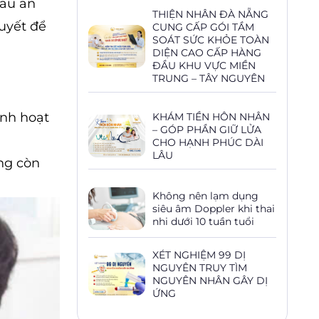
dấu ấn
THIỆN NHÂN ĐÀ NẴNG
uyết để
CUNG CẤP GÓI TẦM
SOÁT SỨC KHỎE TOÀN
DIỆN CAO CẤP HÀNG
ĐẦU KHU VỰC MIỀN
TRUNG – TÂY NGUYÊN
inh hoạt
KHÁM TIỀN HÔN NHÂN
– GÓP PHẦN GIỮ LỬA
CHO HẠNH PHÚC DÀI
LÂU
ng còn
Không nên lạm dụng
siêu âm Doppler khi thai
nhi dưới 10 tuần tuổi
XÉT NGHIỆM 99 DỊ
NGUYÊN TRUY TÌM
NGUYÊN NHÂN GÂY DỊ
ỨNG