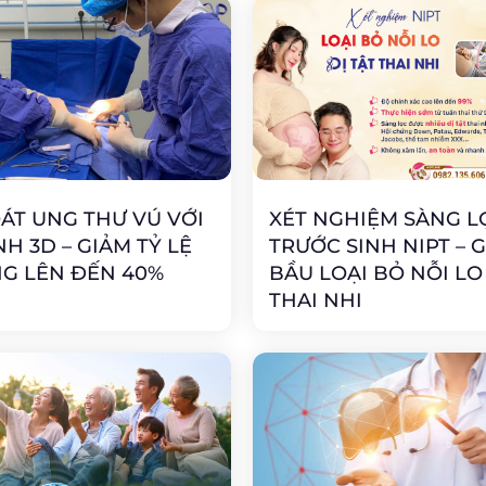
ÁT UNG THƯ VÚ VỚI
XÉT NGHIỆM SÀNG L
H 3D – GIẢM TỶ LỆ
TRƯỚC SINH NIPT – 
G LÊN ĐẾN 40%
BẦU LOẠI BỎ NỖI LO 
THAI NHI