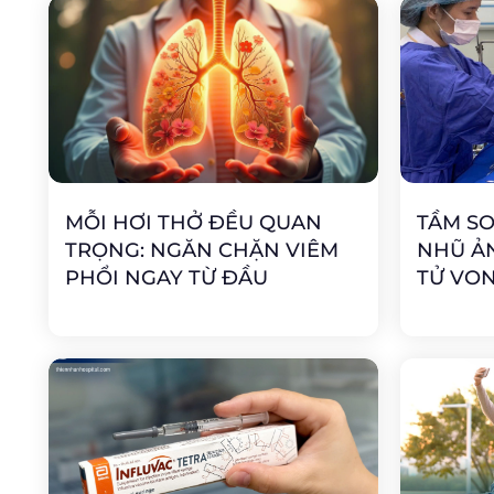
MỖI HƠI THỞ ĐỀU QUAN
TẦM SO
TRỌNG: NGĂN CHẶN VIÊM
NHŨ ẢN
PHỔI NGAY TỪ ĐẦU
TỬ VON