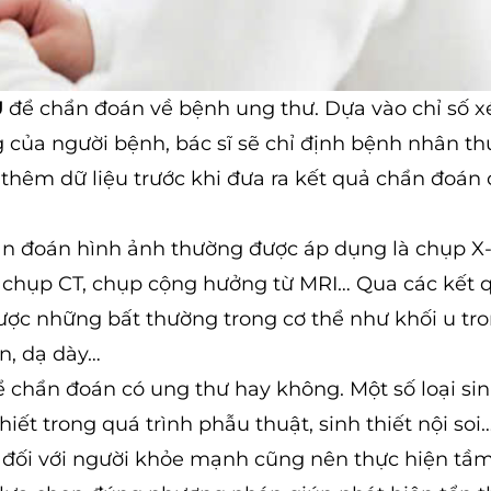
Ủ
để chẩn đoán về bệnh ung thư. Dựa vào chỉ số x
của người bệnh, bác sĩ sẽ chỉ định bệnh nhân th
hêm dữ liệu trước khi đưa ra kết quả chẩn đoán 
 đoán hình ảnh thường được áp dụng là chụp X
ết, chụp CT, chụp cộng hưởng từ MRI… Qua các kết
được những bất thường trong cơ thể như khối u tr
n, dạ dày…
 chẩn đoán có ung thư hay không. Một số loại sin
thiết trong quá trình phẫu thuật, sinh thiết nội soi
 đối với người khỏe mạnh cũng nên thực hiện tầm