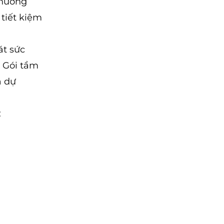
thương
 tiết kiệm
át sức
; Gói tầm
à dự
: