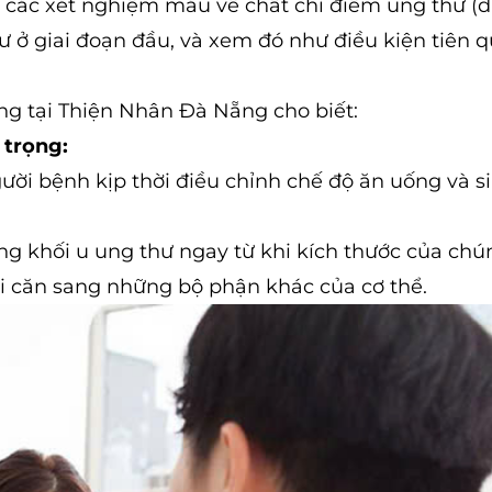
 các xét nghiệm máu về chất chỉ điểm ung thư (
 ở giai đoạn đầu, và xem đó như điều kiện tiên q
àng tại Thiện Nhân Đà Nẵng cho biết:
 trọng:
gười bệnh kịp thời điều chỉnh chế độ ăn uống và s
g khối u ung thư ngay từ khi kích thước của chú
di căn sang những bộ phận khác của cơ thể.