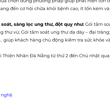
ần lựa chọn đúng phương pháp giúp phát hiện tổn 
ang đến cơ hội chữa khỏi bệnh cao, ít tốn kém và
soát, sàng lọc ung thư, đột quỵ như:
Gói tầm so
 thư vú; Gói tầm soát ung thư dạ dày – đại tràng
i… giúp khách hàng chủ động kiểm tra sức khỏe v
ại Thiện Nhân Đà Nẵng từ thứ 2 đến Chủ nhật qua
 nghệ