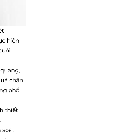
ét
ực hiện
cuối
-quang,
 quả chẩn
ong phổi
h thiết
…
 soát