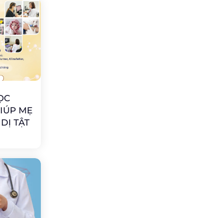
ỌC
GIÚP MẸ
DỊ TẬT