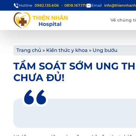
Hotline
0982.135.606
0818.167.171
Email
info@thiennhanh
Về chúng t
Trang chủ
»
Kiến thức y khoa
»
Ung bướu
TẦM SOÁT SỚM UNG TH
CHƯA ĐỦ!