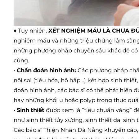
♦
Tuy nhiên,
XÉT NGHIỆM MÁU LÀ CHƯA Đ
nghiệm máu và những triệu chứng lâm sàng 
những phương pháp chuyên sâu khác để có t
cùng.
•
Chẩn đoán hình ảnh:
Các phương pháp chẩn
nội soi (tiêu hóa, hô hấp…) kết hợp sinh thi
đoán hình ảnh, các bác sĩ có thể phát hiện 
hay những khối u hoặc polyp trong thực quả
•
Sinh thiết
được xem là “tiêu chuẩn vàng” để
như sinh thiết tủy xương, sinh thiết da, sinh 
Các bác sĩ Thiện Nhân Đà Nẵng khuyến cáo,