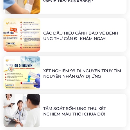
vacxin HPV nữa không?
CÁC DẤU HIỆU CẢNH BÁO VỀ BỆNH
UNG THƯ CẦN ĐI KHÁM NGAY!
XÉT NGHIỆM 99 DỊ NGUYÊN TRUY TÌM
NGUYÊN NHÂN GÂY DỊ ỨNG
TẦM SOÁT SỚM UNG THƯ: XÉT
NGHIỆM MÁU THÔI CHƯA ĐỦ!