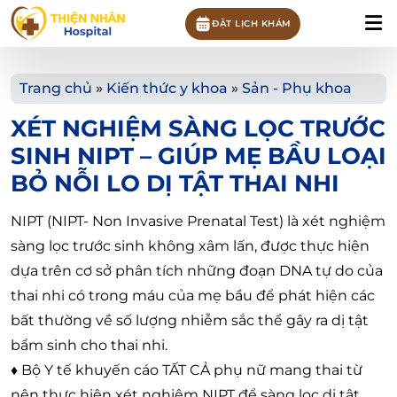
ĐẶT LỊCH KHÁM
Trang chủ
»
Kiến thức y khoa
»
Sản - Phụ khoa
XÉT NGHIỆM SÀNG LỌC TRƯỚC
SINH NIPT – GIÚP MẸ BẦU LOẠI
BỎ NỖI LO DỊ TẬT THAI NHI
NIPT (NIPT- Non Invasive Prenatal Test) là xét nghiệm
sàng lọc trước sinh không xâm lấn, được thực hiện
dựa trên cơ sở phân tích những đoạn DNA tự do của
thai nhi có trong máu của mẹ bầu để phát hiện các
bất thường về số lượng nhiễm sắc thể gây ra dị tật
bẩm sinh cho thai nhi.
♦
Bộ Y tế khuyến cáo TẤT CẢ phụ nữ mang thai từ
nên thực hiện xét nghiệm NIPT để sàng lọc dị tật