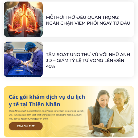
MỖI HƠI THỞ ĐỀU QUAN TRỌNG:
NGĂN CHẶN VIÊM PHỔI NGAY TỪ ĐẦU
TẦM SOÁT UNG THƯ VÚ VỚI NHŨ ẢNH
3D – GIẢM TỶ LỆ TỬ VONG LÊN ĐẾN
40%