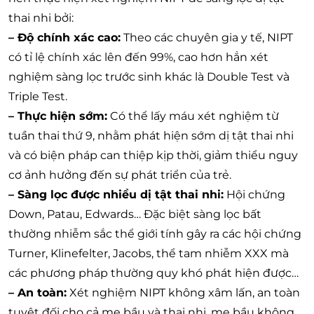
thai nhi bởi:
– Độ chính xác cao:
Theo các chuyên gia y tế, NIPT
có tỉ lệ chính xác lên đến 99%, cao hơn hẳn xét
nghiệm sàng lọc trước sinh khác là Double Test và
Triple Test.
– Thực hiện sớm:
Có thể lấy máu xét nghiệm từ
tuần thai thứ 9, nhằm phát hiện sớm dị tật thai nhi
và có biện pháp can thiệp kịp thời, giảm thiểu nguy
cơ ảnh hưởng đến sự phát triển của trẻ.
– Sàng lọc được nhiều dị tật thai nhi:
Hội chứng
Down, Patau, Edwards… Đặc biệt sàng lọc bất
thường nhiễm sắc thể giới tính gây ra các hội chứng
Turner, Klinefelter, Jacobs, thể tam nhiễm XXX mà
các phương pháp thường quy khó phát hiện được…
– An toàn:
Xét nghiệm NIPT không xâm lấn, an toàn
tuyệt đối cho cả mẹ bầu và thai nhi, mẹ bầu không