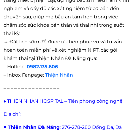
trang thiết bị hiện đại, đội ngũ bác sĩ nhiều năm kinh
nghiệm và đầy đủ các xét nghiệm từ cơ bản đến
chuyên sâu, giúp mẹ bầu an tâm hơn trong việc
chăm sóc sức khỏe bản thân và thai nhi trong suốt
thai kỳ.
⇔
Đặt lịch sớm để được ưu tiên phục vụ và tư vấn
hoàn toàn miễn phí về xét nghiệm NIPT, các gói
khám thai tại Thiện Nhân Đà Nẵng qua:
– Hotline:
0982.135.606
– Inbox Fanpage:
Thiện Nhân
– – – – – – – – – – – – – – – –
♦
THIỆN NHÂN HOSPITAL – Tiên phong công nghệ
Địa chỉ:
♥
Thiện Nhân Đà Nẵng
: 276-278-280 Đống Đa, Đà