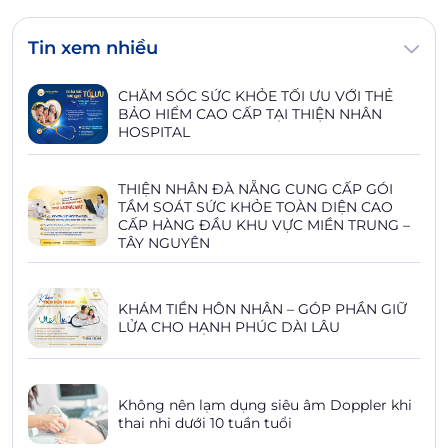
Tin xem nhiều
CHĂM SÓC SỨC KHỎE TỐI ƯU VỚI THẺ
BẢO HIỂM CAO CẤP TẠI THIỆN NHÂN
HOSPITAL
THIỆN NHÂN ĐÀ NẴNG CUNG CẤP GÓI
TẦM SOÁT SỨC KHỎE TOÀN DIỆN CAO
CẤP HÀNG ĐẦU KHU VỰC MIỀN TRUNG –
TÂY NGUYÊN
KHÁM TIỀN HÔN NHÂN – GÓP PHẦN GIỮ
LỬA CHO HẠNH PHÚC DÀI LÂU
Không nên lạm dụng siêu âm Doppler khi
thai nhi dưới 10 tuần tuổi