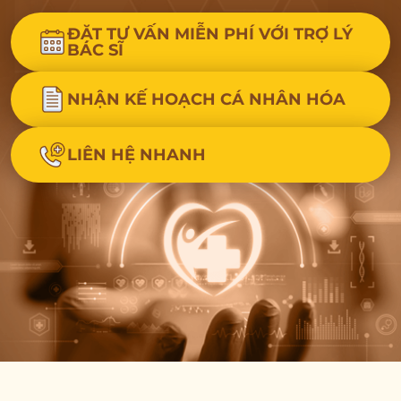
ĐẶT TƯ VẤN MIỄN PHÍ VỚI TRỢ LÝ
BÁC SĨ
NHẬN KẾ HOẠCH CÁ NHÂN HÓA
LIÊN HỆ NHANH