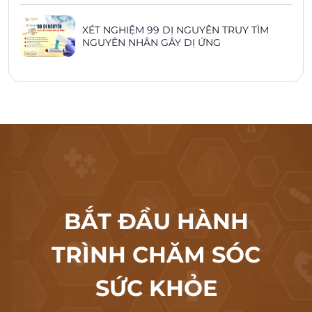
XÉT NGHIỆM 99 DỊ NGUYÊN TRUY TÌM
NGUYÊN NHÂN GÂY DỊ ỨNG
BẮT ĐẦU HÀNH
TRÌNH CHĂM SÓC
SỨC KHỎE