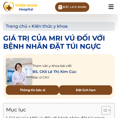
ĐẶT LỊCH KHÁM
Trang chủ
»
Kiến thức y khoa
GIÁ TRỊ CỦA MRI VÚ ĐỐI VỚI
BỆNH NHÂN ĐẶT TÚI NGỰC
Tham vấn y khoa bài viết
BS. CKII Lê Thị Kim Cúc
Bác sĩ CKII
Thông tin bác sĩ
Đặt lịch hẹn
Mục lục