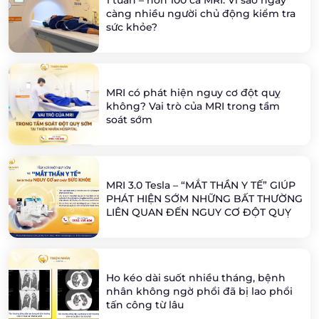
1 tuần – hơn 100 ca MRI: Vì sao ngày
càng nhiều người chủ động kiểm tra
sức khỏe?
MRI có phát hiện nguy cơ đột quỵ
không? Vai trò của MRI trong tầm
soát sớm
MRI 3.0 Tesla – “MẮT THẦN Y TẾ” GIÚP
PHÁT HIỆN SỚM NHỮNG BẤT THƯỜNG
LIÊN QUAN ĐẾN NGUY CƠ ĐỘT QUỴ
Ho kéo dài suốt nhiều tháng, bệnh
nhân không ngờ phổi đã bị lao phổi
tấn công từ lâu