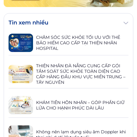
Tin xem nhiều
CHĂM SÓC SỨC KHỎE TỐI ƯU VỚI THẺ
BẢO HIỂM CAO CẤP TẠI THIỆN NHÂN
HOSPITAL
THIỆN NHÂN ĐÀ NẴNG CUNG CẤP GÓI
TẦM SOÁT SỨC KHỎE TOÀN DIỆN CAO
CẤP HÀNG ĐẦU KHU VỰC MIỀN TRUNG –
TÂY NGUYÊN
KHÁM TIỀN HÔN NHÂN – GÓP PHẦN GIỮ
LỬA CHO HẠNH PHÚC DÀI LÂU
Không nên lạm dụng siêu âm Doppler khi