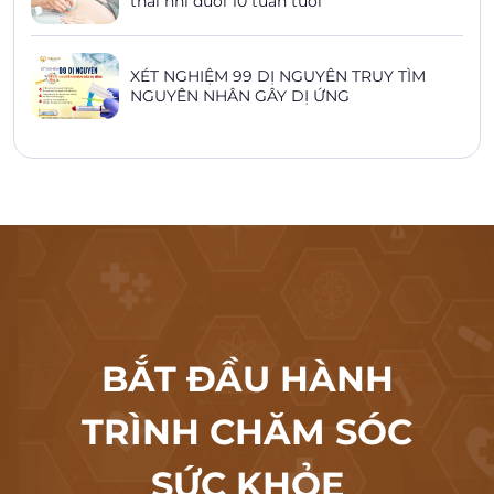
thai nhi dưới 10 tuần tuổi
XÉT NGHIỆM 99 DỊ NGUYÊN TRUY TÌM
NGUYÊN NHÂN GÂY DỊ ỨNG
BẮT ĐẦU HÀNH
TRÌNH CHĂM SÓC
SỨC KHỎE