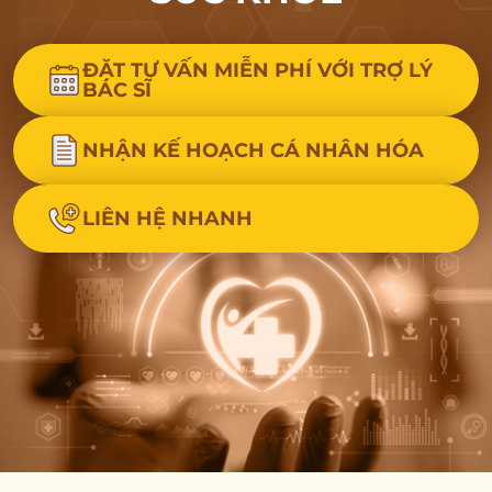
ĐẶT TƯ VẤN MIỄN PHÍ VỚI TRỢ LÝ
BÁC SĨ
NHẬN KẾ HOẠCH CÁ NHÂN HÓA
LIÊN HỆ NHANH