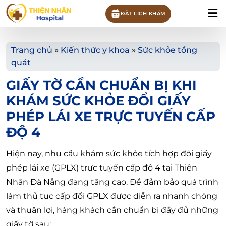
ĐẶT LỊCH KHÁM
Trang chủ
»
Kiến thức y khoa
»
Sức khỏe tổng
quát
GIẤY TỜ CẦN CHUẨN BỊ KHI
KHÁM SỨC KHỎE ĐỔI GIẤY
PHÉP LÁI XE TRỰC TUYẾN CẤP
ĐỘ 4
Hiện nay, nhu cầu khám sức khỏe tích hợp đổi giấy
phép lái xe (GPLX) trực tuyến cấp độ 4 tại Thiện
Nhân Đà Nẵng đang tăng cao. Để đảm bảo quá trình
làm thủ tục cấp đổi GPLX được diễn ra nhanh chóng
và thuận lợi, hàng khách cần chuẩn bị đầy đủ những
giấy tờ sau: