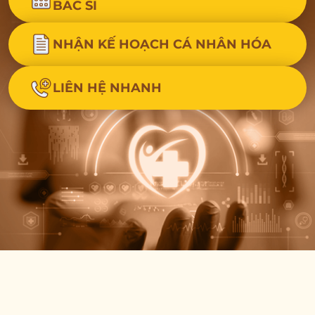
BÁC SĨ
NHẬN KẾ HOẠCH CÁ NHÂN HÓA
LIÊN HỆ NHANH