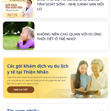
TẦM SOÁT SỚM – NHẸ GÁNH VẠN NỖI
LO
KHÔNG NÊN CHỦ QUAN VỚI DỊ ỨNG
THỜI TIẾT Ở TRẺ NHỎ!
Tin xem nhiều