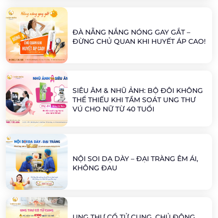
ĐÀ NẴNG NẮNG NÓNG GAY GẮT –
ĐỪNG CHỦ QUAN KHI HUYẾT ÁP CAO!
SIÊU ÂM & NHŨ ẢNH: BỘ ĐÔI KHÔNG
THỂ THIẾU KHI TẦM SOÁT UNG THƯ
VÚ CHO NỮ TỪ 40 TUỔI
NỘI SOI DẠ DÀY – ĐẠI TRÀNG ÊM ÁI,
KHÔNG ĐAU
UNG THƯ CỔ TỬ CUNG, CHỦ ĐỘNG