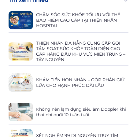
CHĂM SÓC SỨC KHỎE TỐI ƯU VỚI THẺ
BẢO HIỂM CAO CẤP TẠI THIỆN NHÂN
HOSPITAL
THIỆN NHÂN ĐÀ NẴNG CUNG CẤP GÓI
TẦM SOÁT SỨC KHỎE TOÀN DIỆN CAO
CẤP HÀNG ĐẦU KHU VỰC MIỀN TRUNG –
TÂY NGUYÊN
KHÁM TIỀN HÔN NHÂN – GÓP PHẦN GIỮ
LỬA CHO HẠNH PHÚC DÀI LÂU
Không nên lạm dụng siêu âm Doppler khi
thai nhi dưới 10 tuần tuổi
XÉT NGHIỆM 99 DỊ NGUYÊN TRUY TÌM