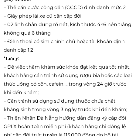
–
Thẻ căn cước công dân (CCCD) định danh mức 2
– Giấy phép lái xe cũ cần cấp đổi
–
02 ảnh chân dung rõ nét, kích thước 4×6 nền trắng,
không quá 6 tháng
–
Điện thoại có sim chính chủ hoặc tài khoản định
danh cấp 1,2
*
𝐋𝐮̛𝐮 𝐲́:
– Để việc thăm khám sức khỏe đạt kết quả tốt nhất,
khách hàng cần tránh sử dụng rượu bia hoặc các loại
thức uống có cồn, cafein…. trong vòng 24 giờ trước
khi đến khám;
– Cần tránh sử dụng sử dụng thuốc chứa chất
kháng sinh trong vòng 3 ngày trước khi đến khám;
– Thiện Nhân Đà Nẵng hướng dẫn đăng ký cấp đổi
GPLX hoàn toàn miễn phí (khách hàng chỉ đóng lệ
phí cấp đổi trực tuyến là 115.000 đồng do bộ tài