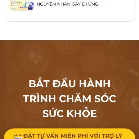
NGUYÊN NHÂN GÂY DỊ ỨNG
BẮT ĐẦU HÀNH
TRÌNH CHĂM SÓC
SỨC KHỎE
ĐẶT TƯ VẤN MIỄN PHÍ VỚI TRỢ LÝ