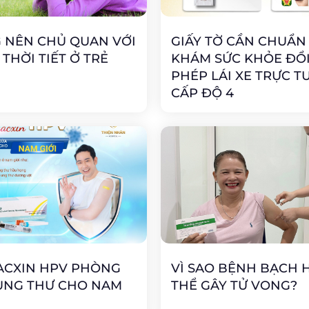
 NÊN CHỦ QUAN VỚI
GIẤY TỜ CẦN CHUẨN 
 THỜI TIẾT Ở TRẺ
KHÁM SỨC KHỎE ĐỔI
PHÉP LÁI XE TRỰC T
CẤP ĐỘ 4
ACXIN HPV PHÒNG
VÌ SAO BỆNH BẠCH 
UNG THƯ CHO NAM
THỂ GÂY TỬ VONG?