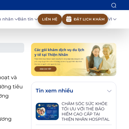
nh nhân
Bản tin
VI
LIÊN HỆ
ĐẶT LỊCH KHÁM
hoạt và
ường tiêu
Tin xem nhiều
ường
CHĂM SÓC SỨC KHỎE
TỐI ƯU VỚI THẺ BẢO
HIỂM CAO CẤP TẠI
hương
THIỆN NHÂN HOSPITAL