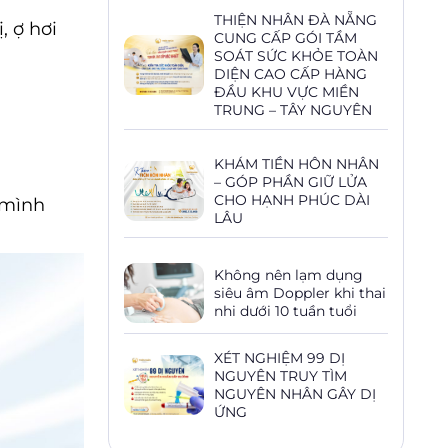
THIỆN NHÂN ĐÀ NẴNG
, ợ hơi
CUNG CẤP GÓI TẦM
SOÁT SỨC KHỎE TOÀN
DIỆN CAO CẤP HÀNG
ĐẦU KHU VỰC MIỀN
TRUNG – TÂY NGUYÊN
KHÁM TIỀN HÔN NHÂN
– GÓP PHẦN GIỮ LỬA
CHO HẠNH PHÚC DÀI
 mình
LÂU
Không nên lạm dụng
siêu âm Doppler khi thai
nhi dưới 10 tuần tuổi
XÉT NGHIỆM 99 DỊ
NGUYÊN TRUY TÌM
NGUYÊN NHÂN GÂY DỊ
ỨNG