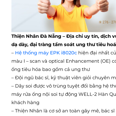
Thiện Nhân Đà Nẵng – Địa chỉ uy tín, dịch 
dạ dày, đại tràng tầm soát ung thư tiêu hoá
–
Hệ thống máy EPK i8020c
hiện đại nhất c
màu I – scan và optical Enhancement (OE) có
ống tiêu hóa bao gồm cả ung thư
– Đội ngũ bác sĩ, kỹ thuật viên giỏi chuyên m
– Dây soi được vô trùng tuyệt đối bằng hệ t
máy rửa ống nội soi tự động WELL-2 Hàn Qu
khách hàng
– Thiện Nhân là cơ sở an toàn gây mê, bác s