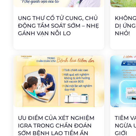
UNG THƯ CỔ TỬ CUNG, CHỦ
KHÔNG
ĐỘNG TẦM SOÁT SỚM – NHẸ
DỊ ỨNG
GÁNH VẠN NỖI LO
NHỎ!
ƯU ĐIỂM CỦA XÉT NGHIỆM
TIÊM V
IGRA TRONG CHẨN ĐOÁN
NGỪA 
SỚM BỆNH LAO TIỀM ẨN
GIỚI