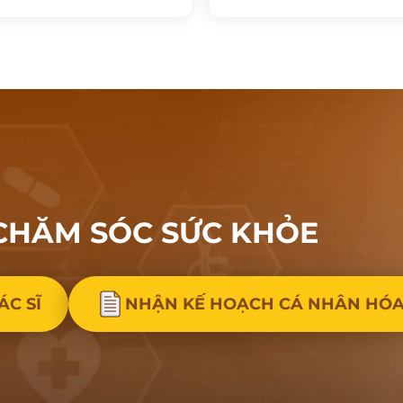
CHĂM SÓC
SỨC KHỎE
ÁC SĨ
NHẬN KẾ HOẠCH CÁ NHÂN HÓ