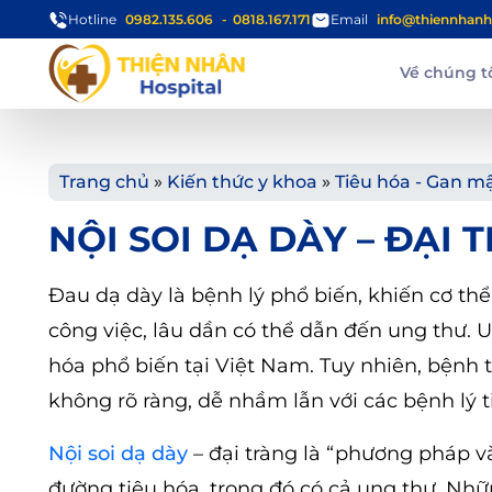
Hotline
0982.135.606
0818.167.171
Email
info@thiennhanh
Về chúng t
Trang chủ
»
Kiến thức y khoa
»
Tiêu hóa - Gan m
NỘI SOI DẠ DÀY – ĐẠI
Đau dạ dày là bệnh lý phổ biến, khiến cơ th
công việc, lâu dần có thể dẫn đến ung thư. U
hóa phổ biến tại Việt Nam. Tuy nhiên, bện
không rõ ràng, dễ nhầm lẫn với các bệnh lý 
Nội soi dạ dày
– đại tràng là “phương pháp 
đường tiêu hóa, trong đó có cả ung thư. Nhữn