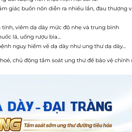
m giác buồn nôn diễn ra nhiều lần, đau thượng vị
tính, viêm dạ dày mức độ nhẹ và trung bình
huốc lá, uống rượu bia…
c bệnh nguy hiểm về dạ dày như ung thư dạ dày…
hoẻ, chủ động tầm soát ung thư để bảo vệ chính