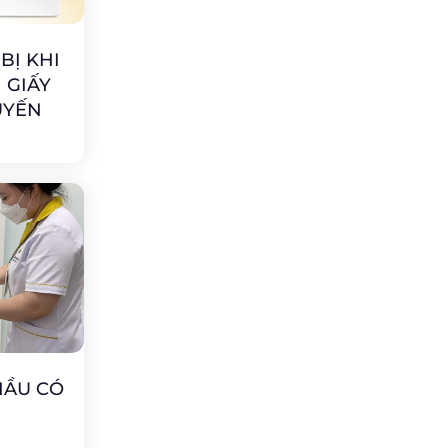
BỊ KHI
 GIẤY
UYẾN
HẦU CÓ