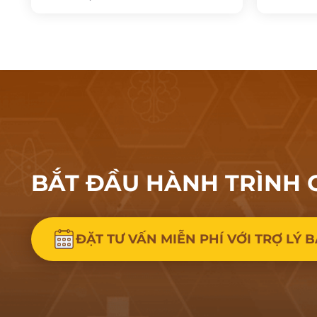
BẮT ĐẦU HÀNH
TRÌNH 
ĐẶT TƯ VẤN MIỄN PHÍ VỚI TRỢ LÝ B