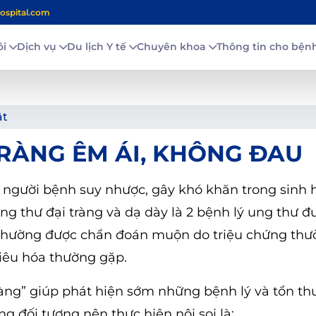
ospital.com
ôi
Dịch vụ
Du lịch Y tế
Chuyên khoa
Thông tin cho bệ
ật
 TRÀNG ÊM ÁI, KHÔNG ĐAU
ể người bệnh suy nhược, gây khó khăn trong sinh 
ng thư đại tràng và dạ dày là 2 bệnh lý ung thư đ
h thường được chẩn đoán muộn do triệu chứng th
tiêu hóa thường gặp.
vàng” giúp phát hiện sớm những bệnh lý và tổn t
g đối tượng nên thực hiện nội soi là: