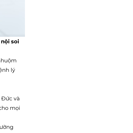
nội soi
 nhuộm
ệnh lý
– Đức và
cho mọi
rường