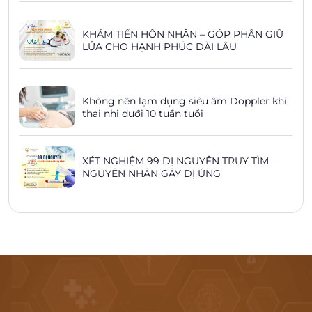
KHÁM TIỀN HÔN NHÂN – GÓP PHẦN GIỮ
LỬA CHO HẠNH PHÚC DÀI LÂU
Không nên lạm dụng siêu âm Doppler khi
thai nhi dưới 10 tuần tuổi
XÉT NGHIỆM 99 DỊ NGUYÊN TRUY TÌM
NGUYÊN NHÂN GÂY DỊ ỨNG