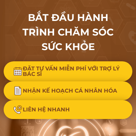
BẮT ĐẦU HÀNH
TRÌNH CHĂM SÓC
SỨC KHỎE
ĐẶT TƯ VẤN MIỄN PHÍ VỚI TRỢ LÝ
BÁC SĨ
NHẬN KẾ HOẠCH CÁ NHÂN HÓA
LIÊN HỆ NHANH