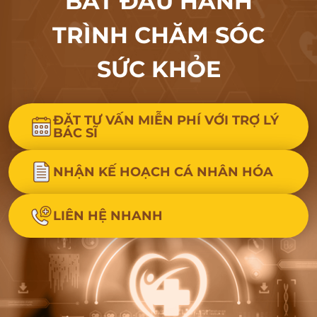
BẮT ĐẦU HÀNH
TRÌNH CHĂM SÓC
SỨC KHỎE
ĐẶT TƯ VẤN MIỄN PHÍ VỚI TRỢ LÝ
BÁC SĨ
NHẬN KẾ HOẠCH CÁ NHÂN HÓA
LIÊN HỆ NHANH