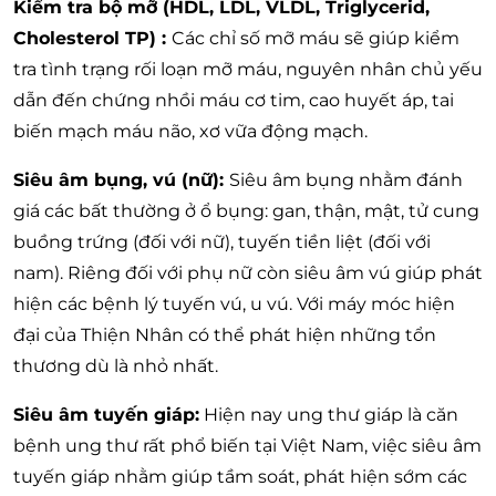
Kiểm tra bộ mỡ (HDL, LDL, VLDL, Triglycerid,
Cholesterol TP) :
Các chỉ số mỡ máu sẽ giúp kiểm
tra tình trạng rối loạn mỡ máu, nguyên nhân chủ yếu
dẫn đến chứng nhồi máu cơ tim, cao huyết áp, tai
biến mạch máu não, xơ vữa động mạch.
Siêu âm bụng, vú (nữ):
Siêu âm bụng nhằm đánh
giá các bất thường ở ổ bụng: gan, thận, mật, tử cung
buồng trứng (đối với nữ), tuyến tiền liệt (đối với
nam). Riêng đối với phụ nữ còn siêu âm vú giúp phát
hiện các bệnh lý tuyến vú, u vú. Với máy móc hiện
đại của Thiện Nhân có thể phát hiện những tổn
thương dù là nhỏ nhất.
Siêu âm tuyến giáp:
Hiện nay ung thư giáp là căn
bệnh ung thư rất phổ biến tại Việt Nam, việc siêu âm
tuyến giáp nhằm giúp tầm soát, phát hiện sớm các