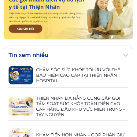
Tin xem nhiều
CHĂM SÓC SỨC KHỎE TỐI ƯU VỚI THẺ
BẢO HIỂM CAO CẤP TẠI THIỆN NHÂN
HOSPITAL
THIỆN NHÂN ĐÀ NẴNG CUNG CẤP GÓI
TẦM SOÁT SỨC KHỎE TOÀN DIỆN CAO
CẤP HÀNG ĐẦU KHU VỰC MIỀN TRUNG –
TÂY NGUYÊN
KHÁM TIỀN HÔN NHÂN – GÓP PHẦN GIỮ