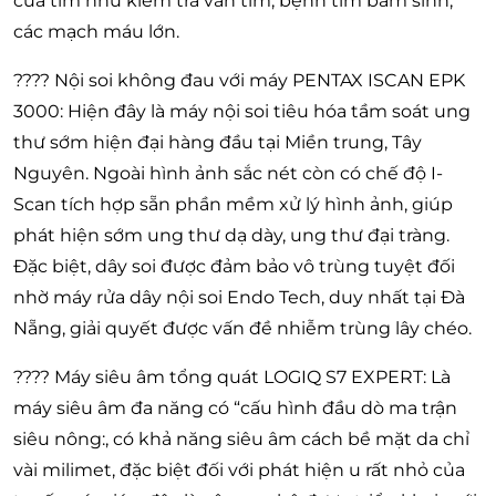
của tim như kiểm tra van tim, bệnh tim bẩm sinh,
các mạch máu lớn.
???? Nội soi không đau với máy PENTAX ISCAN EPK
3000: Hiện đây là máy nội soi tiêu hóa tầm soát ung
thư sớm hiện đại hàng đầu tại Miền trung, Tây
Nguyên. Ngoài hình ảnh sắc nét còn có chế độ I-
Scan tích hợp sẵn phần mềm xử lý hình ảnh, giúp
phát hiện sớm ung thư dạ dày, ung thư đại tràng.
Đặc biệt, dây soi được đảm bảo vô trùng tuyệt đối
nhờ máy rửa dây nội soi Endo Tech, duy nhất tại Đà
Nẵng, giải quyết được vấn đề nhiễm trùng lây chéo.
???? Máy siêu âm tổng quát LOGIQ S7 EXPERT: Là
máy siêu âm đa năng có “cấu hình đầu dò ma trận
siêu nông:, có khả năng siêu âm cách bề mặt da chỉ
vài milimet, đặc biệt đối với phát hiện u rất nhỏ của