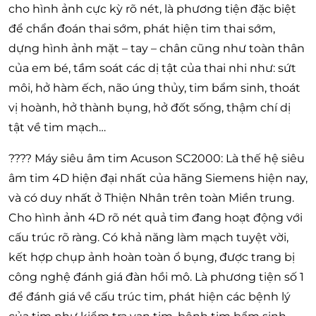
cho hình ảnh cực kỳ rõ nét, là phương tiện đặc biệt
để chẩn đoán thai sớm, phát hiện tim thai sớm,
dựng hình ảnh mặt – tay – chân cũng như toàn thân
của em bé, tầm soát các dị tật của thai nhi như: sứt
môi, hở hàm ếch, não úng thủy, tim bẩm sinh, thoát
vị hoành, hở thành bụng, hở đốt sống, thậm chí dị
tật về tim mạch…
???? Máy siêu âm tim Acuson SC2000: Là thế hệ siêu
âm tim 4D hiện đại nhất của hãng Siemens hiện nay,
và có duy nhất ở Thiện Nhân trên toàn Miền trung.
Cho hình ảnh 4D rõ nét quả tim đang hoạt động với
cấu trúc rõ ràng. Có khả năng làm mạch tuyệt vời,
kết hợp chụp ảnh hoàn toàn ổ bụng, được trang bị
công nghệ đánh giá đàn hồi mô. Là phương tiện số 1
để đánh giá về cấu trúc tim, phát hiện các bệnh lý