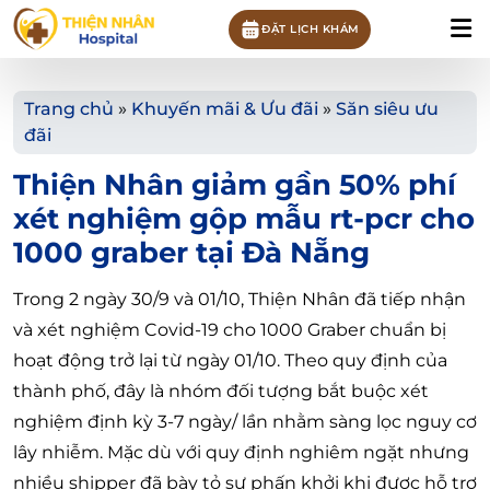
ĐẶT LỊCH KHÁM
Trang chủ
»
Khuyến mãi & Ưu đãi
»
Săn siêu ưu
đãi
Thiện Nhân giảm gần 50% phí
xét nghiệm gộp mẫu rt-pcr cho
1000 graber tại Đà Nẵng
Trong 2 ngày 30/9 và 01/10, Thiện Nhân đã tiếp nhận
và xét nghiệm Covid-19 cho 1000 Graber chuẩn bị
hoạt động trở lại từ ngày 01/10. Theo quy định của
thành phố, đây là nhóm đối tượng bắt buộc xét
nghiệm định kỳ 3-7 ngày/ lần nhằm sàng lọc nguy cơ
lây nhiễm. Mặc dù với quy định nghiêm ngặt nhưng
nhiều shipper đã bày tỏ sự phấn khởi khi được hỗ trợ