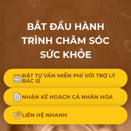
BẮT ĐẦU HÀNH
TRÌNH CHĂM SÓC
SỨC KHỎE
ĐẶT TƯ VẤN MIỄN PHÍ VỚI TRỢ LÝ
BÁC SĨ
NHẬN KẾ HOẠCH CÁ NHÂN HÓA
LIÊN HỆ NHANH