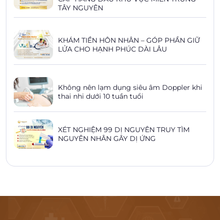
TÂY NGUYÊN
KHÁM TIỀN HÔN NHÂN – GÓP PHẦN GIỮ
LỬA CHO HẠNH PHÚC DÀI LÂU
Không nên lạm dụng siêu âm Doppler khi
thai nhi dưới 10 tuần tuổi
XÉT NGHIỆM 99 DỊ NGUYÊN TRUY TÌM
NGUYÊN NHÂN GÂY DỊ ỨNG