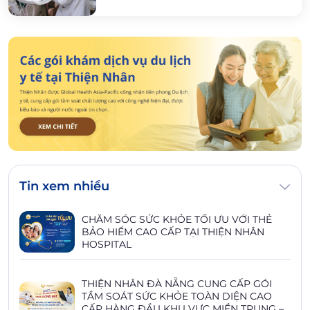
Tin xem nhiều
CHĂM SÓC SỨC KHỎE TỐI ƯU VỚI THẺ
BẢO HIỂM CAO CẤP TẠI THIỆN NHÂN
HOSPITAL
THIỆN NHÂN ĐÀ NẴNG CUNG CẤP GÓI
TẦM SOÁT SỨC KHỎE TOÀN DIỆN CAO
CẤP HÀNG ĐẦU KHU VỰC MIỀN TRUNG –