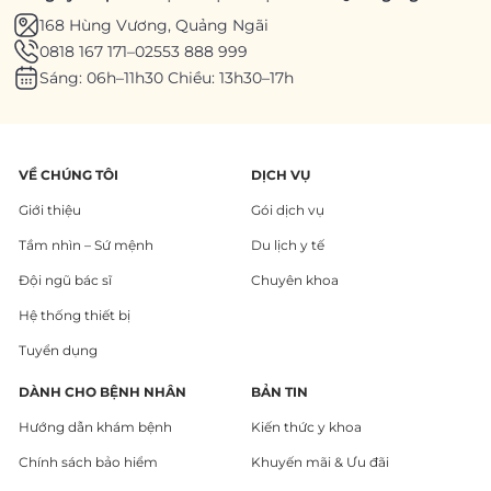
168 Hùng Vương, Quảng Ngãi
0818 167 171
–
02553 888 999
Sáng: 06h–11h30 Chiều: 13h30–17h
VỀ CHÚNG TÔI
DỊCH VỤ
Giới thiệu
Gói dịch vụ
Tầm nhìn – Sứ mệnh
Du lịch y tế
Đội ngũ bác sĩ
Chuyên khoa
Hệ thống thiết bị
Tuyển dụng
DÀNH CHO BỆNH NHÂN
BẢN TIN
Hướng dẫn khám bệnh
Kiến thức y khoa
Chính sách bảo hiểm
Khuyến mãi & Ưu đãi