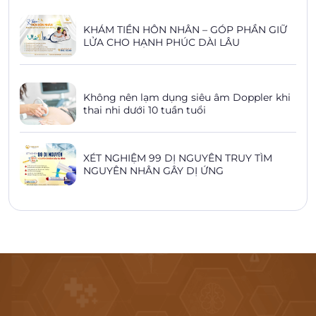
KHÁM TIỀN HÔN NHÂN – GÓP PHẦN GIỮ
LỬA CHO HẠNH PHÚC DÀI LÂU
Không nên lạm dụng siêu âm Doppler khi
thai nhi dưới 10 tuần tuổi
XÉT NGHIỆM 99 DỊ NGUYÊN TRUY TÌM
NGUYÊN NHÂN GÂY DỊ ỨNG