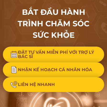
BẮT ĐẦU HÀNH
TRÌNH CHĂM SÓC
SỨC KHỎE
ĐẶT TƯ VẤN MIỄN PHÍ VỚI TRỢ LÝ
BÁC SĨ
NHẬN KẾ HOẠCH CÁ NHÂN HÓA
LIÊN HỆ NHANH