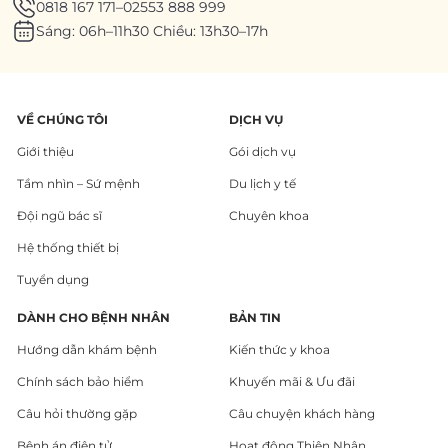
0818 167 171
–
02553 888 999
Sáng: 06h–11h30 Chiều: 13h30–17h
VỀ CHÚNG TÔI
DỊCH VỤ
Giới thiệu
Gói dịch vụ
Tầm nhìn – Sứ mệnh
Du lịch y tế
Đội ngũ bác sĩ
Chuyên khoa
Hệ thống thiết bị
Tuyển dụng
DÀNH CHO BỆNH NHÂN
BẢN TIN
Hướng dẫn khám bệnh
Kiến thức y khoa
Chính sách bảo hiểm
Khuyến mãi & Ưu đãi
Câu hỏi thường gặp
Câu chuyện khách hàng
Bệnh án điện tử
Hoạt động Thiện Nhân