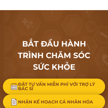
BẮT ĐẦU HÀNH
TRÌNH CHĂM SÓC
SỨC KHỎE
ĐẶT TƯ VẤN MIỄN PHÍ VỚI TRỢ LÝ
BÁC SĨ
NHẬN KẾ HOẠCH CÁ NHÂN HÓA