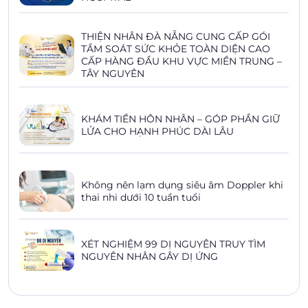
THIỆN NHÂN ĐÀ NẴNG CUNG CẤP GÓI
TẦM SOÁT SỨC KHỎE TOÀN DIỆN CAO
CẤP HÀNG ĐẦU KHU VỰC MIỀN TRUNG –
TÂY NGUYÊN
KHÁM TIỀN HÔN NHÂN – GÓP PHẦN GIỮ
LỬA CHO HẠNH PHÚC DÀI LÂU
Không nên lạm dụng siêu âm Doppler khi
thai nhi dưới 10 tuần tuổi
XÉT NGHIỆM 99 DỊ NGUYÊN TRUY TÌM
NGUYÊN NHÂN GÂY DỊ ỨNG