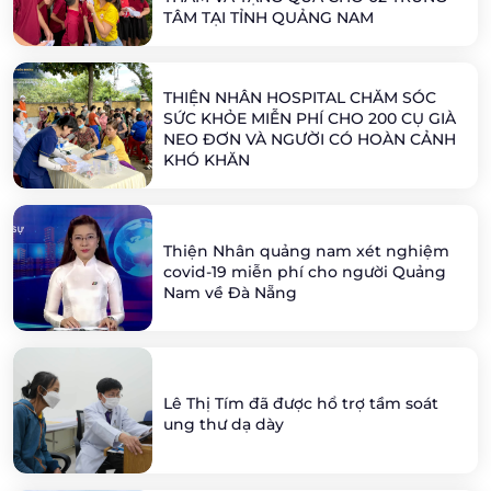
TÂM TẠI TỈNH QUẢNG NAM
THIỆN NHÂN HOSPITAL CHĂM SÓC
SỨC KHỎE MIỄN PHÍ CHO 200 CỤ GIÀ
NEO ĐƠN VÀ NGƯỜI CÓ HOÀN CẢNH
KHÓ KHĂN
Thiện Nhân quảng nam xét nghiệm
covid-19 miễn phí cho người Quảng
Nam về Đà Nẵng
Lê Thị Tím đã được hổ trợ tầm soát
ung thư dạ dày