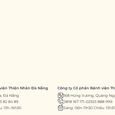
viện Thiện Nhân Đà Nẵng
Công ty Cổ phần Bệnh viện T
a, Đà Nẵng
168 Hùng Vương, Quảng Ng
3 82 84 89
0818 167 171
–
02553 888 999
u: 13h–16h30
Sáng: 06h–11h30 Chiều: 13h3