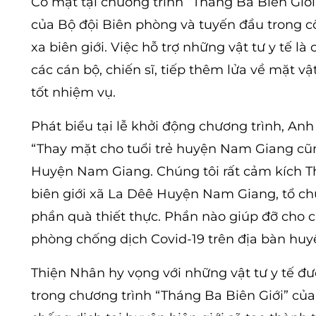
Có mặt tại chương trình “Tháng Ba Biên Gi
của Bộ đội Biên phòng và tuyến đầu trong cô
xa biên giới. Việc hỗ trợ những vật tư y tế l
các cán bộ, chiến sĩ, tiếp thêm lửa về mặt v
tốt nhiệm vụ.
Phát biểu tại lễ khởi động chương trình, 
“Thay mặt cho tuổi trẻ huyện Nam Giang cũng
Huyện Nam Giang. Chúng tôi rất cảm kích T
biên giới xã La Dêê Huyện Nam Giang, tổ ch
phần quà thiết thực. Phần nào giúp đỡ cho 
phòng chống dịch Covid-19 trên địa bàn huy
Thiện Nhân hy vọng với những vật tư y tế đư
trong chương trình “Tháng Ba Biên Giới” của