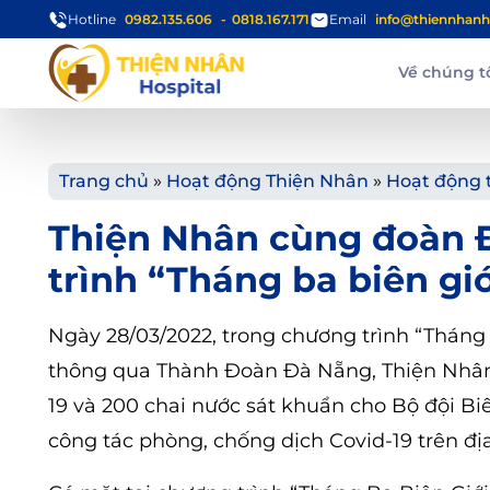
Hotline
0982.135.606
0818.167.171
Email
info@thiennhanh
Về chúng t
Trang chủ
»
Hoạt động Thiện Nhân
»
Hoạt động 
Thiện Nhân cùng đoàn Đ
trình “Tháng ba biên g
Ngày 28/03/2022, trong chương trình “Tháng
thông qua Thành Đoàn Đà Nẵng, Thiện Nhân đ
19 và 200 chai nước sát khuẩn cho Bộ đội 
công tác phòng, chống dịch Covid-19 trên đ