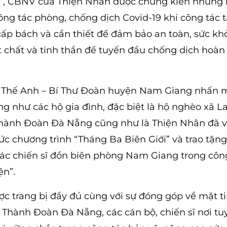
ới”, CBNV của Thiện Nhân được chứng kiến những
ng tác phòng, chống dịch Covid-19 khi công tác t
à cấp bách và cần thiết để đảm bảo an toàn, sức k
ật chất và tinh thần để tuyến đầu chống dịch hoà
Anh Thế Anh – Bí Thư Đoàn huyện Nam Giang nhấn 
 như các hộ gia đình, đặc biệt là hộ nghèo xã L
hành Đoàn Đà Nẵng cũng như là Thiện Nhân đã v
ức chương trình “Tháng Ba Biên Giới” và trao tặn
các chiến sĩ đồn biên phòng Nam Giang trong côn
ện”.
ợc trang bị đầy đủ cùng với sự đóng góp về mặt t
 Thành Đoàn Đà Nẵng, các cán bộ, chiến sĩ nơi t