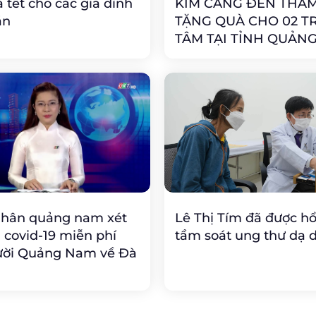
à tết cho các gia đình
KIM CANG ĐẾN THĂM
ăn
TẶNG QUÀ CHO 02 T
TÂM TẠI TỈNH QUẢN
Nhân quảng nam xét
Lê Thị Tím đã được hổ
covid-19 miễn phí
tầm soát ung thư dạ 
ười Quảng Nam về Đà