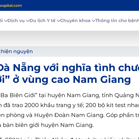
ospital.com
ôi
Dịch vụ
Du lịch Y tế
Chuyên khoa
Thông tin cho bệ
thiện nguyện
à Nẵng với nghĩa tình ch
iới” ở vùng cao Nam Giang
 Ba Biên Giới” tại huyện Nam Giang, tỉnh Quảng 
ã trao 2000 khẩu trang y tế; 200 bộ kit test nha
Biên phòng và Huyện Đoàn Nam Giang. Góp phần t
ịa bàn biên giới huyện Nam Giang.