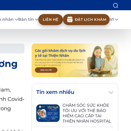
nh nhân
Bản tin
VI
LIÊN HỆ
ĐẶT LỊCH KHÁM
ương
Nam,
Tin xem nhiều
nh Covid-
CHĂM SÓC SỨC KHỎE
rong
TỐI ƯU VỚI THẺ BẢO
HIỂM CAO CẤP TẠI
THIỆN NHÂN HOSPITAL