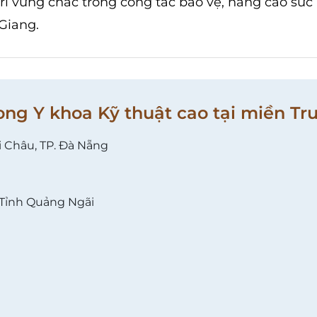
trì vững chắc trong công tác bảo vệ, nâng cao sức
Giang.
ong Y khoa Kỹ thuật cao tại miền Tr
i Châu, TP. Đà Nẵng
 Tỉnh Quảng Ngãi
l