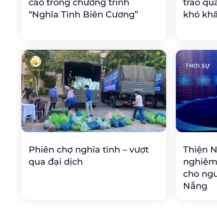
cao trong chương trình
trao qu
“Nghĩa Tình Biên Cương”
khó kh
Phiên chợ nghĩa tình – vượt
Thiện 
qua đại dịch
nghiệm 
cho ng
Nẵng