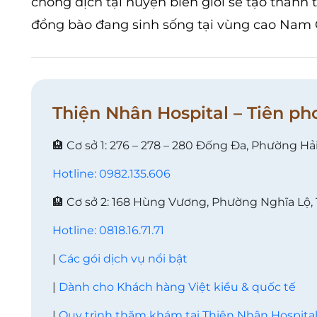
chống dịch tại huyện biên giới sẽ tạo thành 
đồng bào đang sinh sống tại vùng cao Nam 
Thiện Nhân Hospital – Tiên ph
🏨 Cơ sở 1: 276 – 278 – 280 Đống Đa, Phường Hả
Hotline: 0982.135.606
🏨 Cơ sở 2: 168 Hùng Vương, Phường Nghĩa Lộ,
Hotline: 0818.16.71.71
|
Các gói dịch vụ nổi bật
|
Dành cho Khách hàng Việt kiều & quốc tế
|
Quy trình thăm khám tại Thiện Nhân Hospita