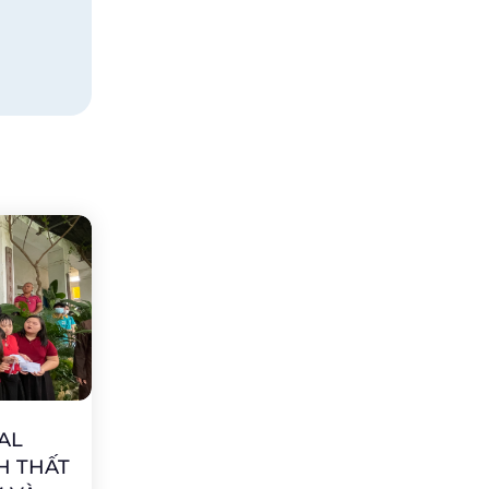
AL
H THẤT