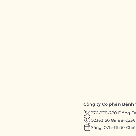
Công ty Cổ phần Bệnh 
276-278-280 Đống Đ
02363 56 89 88
–
0236
Sáng: 07h–11h30 Chiề