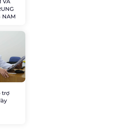
 VÀ
RUNG
G NAM
 trợ
dày