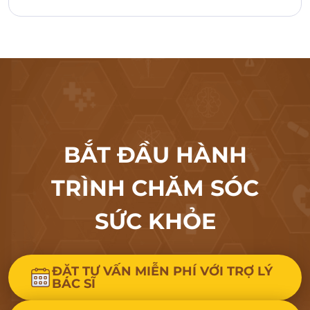
BẮT ĐẦU HÀNH
TRÌNH CHĂM SÓC
SỨC KHỎE
ĐẶT TƯ VẤN MIỄN PHÍ VỚI TRỢ LÝ
BÁC SĨ