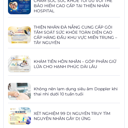
CHĂM SÓC SỨC KHỎE TỐI ƯU VỚI THẺ
BẢO HIỂM CAO CẤP TẠI THIỆN NHÂN
HOSPITAL
THIỆN NHÂN ĐÀ NẴNG CUNG CẤP GÓI
TẦM SOÁT SỨC KHỎE TOÀN DIỆN CAO
CẤP HÀNG ĐẦU KHU VỰC MIỀN TRUNG –
TÂY NGUYÊN
KHÁM TIỀN HÔN NHÂN – GÓP PHẦN GIỮ
LỬA CHO HẠNH PHÚC DÀI LÂU
Không nên lạm dụng siêu âm Doppler khi
thai nhi dưới 10 tuần tuổi
XÉT NGHIỆM 99 DỊ NGUYÊN TRUY TÌM
NGUYÊN NHÂN GÂY DỊ ỨNG