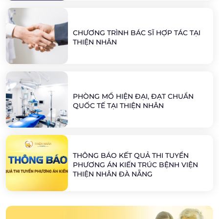
CHƯƠNG TRÌNH BÁC SĨ HỢP TÁC TẠI
THIỆN NHÂN
PHÒNG MỔ HIỆN ĐẠI, ĐẠT CHUẨN
QUỐC TẾ TẠI THIỆN NHÂN
THÔNG BÁO KẾT QUẢ THI TUYỂN
PHƯƠNG ÁN KIẾN TRÚC BỆNH VIỆN
THIỆN NHÂN ĐÀ NẴNG