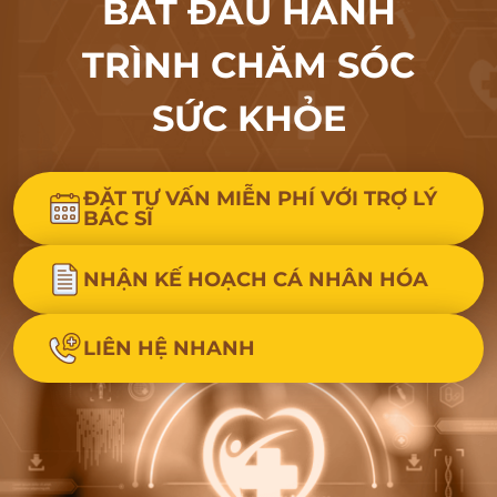
BẮT ĐẦU HÀNH
TRÌNH CHĂM SÓC
SỨC KHỎE
ĐẶT TƯ VẤN MIỄN PHÍ VỚI TRỢ LÝ
BÁC SĨ
NHẬN KẾ HOẠCH CÁ NHÂN HÓA
LIÊN HỆ NHANH