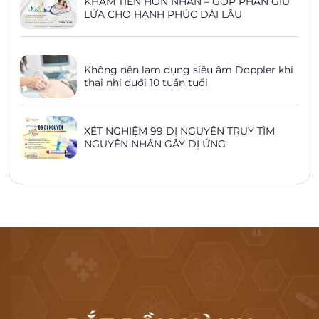
KHÁM TIỀN HÔN NHÂN – GÓP PHẦN GIỮ
LỬA CHO HẠNH PHÚC DÀI LÂU
Không nên lạm dụng siêu âm Doppler khi
thai nhi dưới 10 tuần tuổi
XÉT NGHIỆM 99 DỊ NGUYÊN TRUY TÌM
NGUYÊN NHÂN GÂY DỊ ỨNG