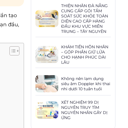
THIỆN NHÂN ĐÀ NẴNG
CUNG CẤP GÓI TẦM
dần tạo
SOÁT SỨC KHỎE TOÀN
DIỆN CAO CẤP HÀNG
oạn đầu,
ĐẦU KHU VỰC MIỀN
TRUNG – TÂY NGUYÊN
KHÁM TIỀN HÔN NHÂN
– GÓP PHẦN GIỮ LỬA
CHO HẠNH PHÚC DÀI
LÂU
Không nên lạm dụng
siêu âm Doppler khi thai
nhi dưới 10 tuần tuổi
XÉT NGHIỆM 99 DỊ
NGUYÊN TRUY TÌM
NGUYÊN NHÂN GÂY DỊ
ỨNG