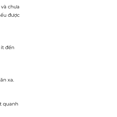
 và chưa
 nếu được
 ít đến
ăn xa.
ết quanh