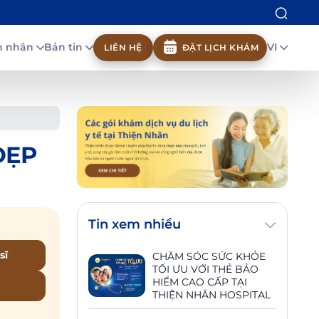
nh nhân
Bản tin
VI
LIÊN HỆ
ĐẶT LỊCH KHÁM
ĐẸP
Tin xem nhiều
sĩ
CHĂM SÓC SỨC KHỎE
TỐI ƯU VỚI THẺ BẢO
HIỂM CAO CẤP TẠI
THIỆN NHÂN HOSPITAL