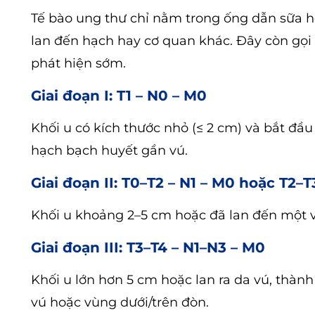
Tế bào ung thư chỉ nằm trong ống dẫn sữa h
lan đến hạch hay cơ quan khác. Đây còn gọi l
phát hiện sớm.
Giai đoạn I: T1 – N0 – M0
Khối u có kích thước nhỏ (≤ 2 cm) và bắt đầu
hạch bạch huyết gần vú.
Giai đoạn II: T0–T2 – N1 – M0 hoặc T2–
Khối u khoảng 2–5 cm hoặc đã lan đến một v
Giai đoạn III: T3–T4 – N1–N3 – M0
Khối u lớn hơn 5 cm hoặc lan ra da vú, thàn
vú hoặc vùng dưới/trên đòn.