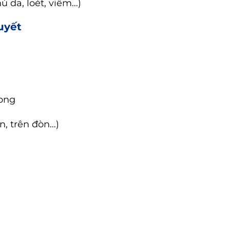
ù da, loét, viêm…)
uyết
rong
, trên đòn…)