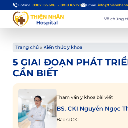
Hotline
0982.135.606
0818.167.171
Email
info@thiennhanh
Về chúng t
Trang chủ
»
Kiến thức y khoa
5 GIAI ĐOẠN PHÁT TRI
CẦN BIẾT
Tham vấn y khoa bài viết
BS. CKI Nguyễn Ngọc T
Bác sĩ CKI