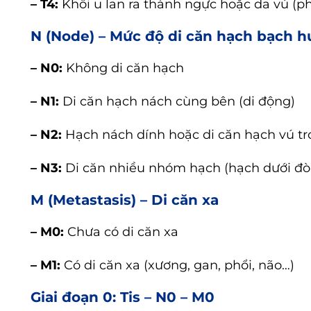
– T4:
Khối u lan ra thành ngực hoặc da vú (ph
N (Node) – Mức độ di căn hạch bạch h
– N0:
Không di căn hạch
– N1:
Di căn hạch nách cùng bên (di động)
– N2:
Hạch nách dính hoặc di căn hạch vú t
– N3:
Di căn nhiều nhóm hạch (hạch dưới đòn
M (Metastasis) – Di căn xa
– M0:
Chưa có di căn xa
– M1:
Có di căn xa (xương, gan, phổi, não…)
Giai đoạn 0: Tis – N0 – M0