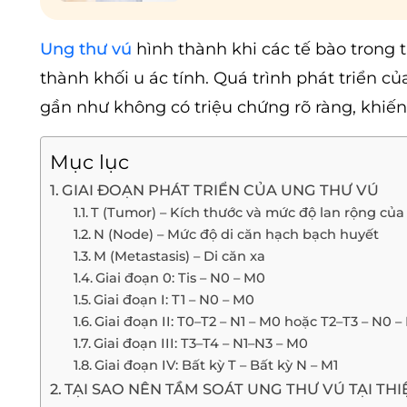
Ung thư vú
hình thành khi các tế bào trong 
thành khối u ác tính. Quá trình phát triển c
gần như không có triệu chứng rõ ràng, khiến 
Mục lục
GIAI ĐOẠN PHÁT TRIỂN CỦA UNG THƯ VÚ
T (Tumor) – Kích thước và mức độ lan rộng của
N (Node) – Mức độ di căn hạch bạch huyết
M (Metastasis) – Di căn xa
Giai đoạn 0: Tis – N0 – M0
Giai đoạn I: T1 – N0 – M0
Giai đoạn II: T0–T2 – N1 – M0 hoặc T2–T3 – N0 –
Giai đoạn III: T3–T4 – N1–N3 – M0
Giai đoạn IV: Bất kỳ T – Bất kỳ N – M1
TẠI SAO NÊN TẦM SOÁT UNG THƯ VÚ TẠI TH