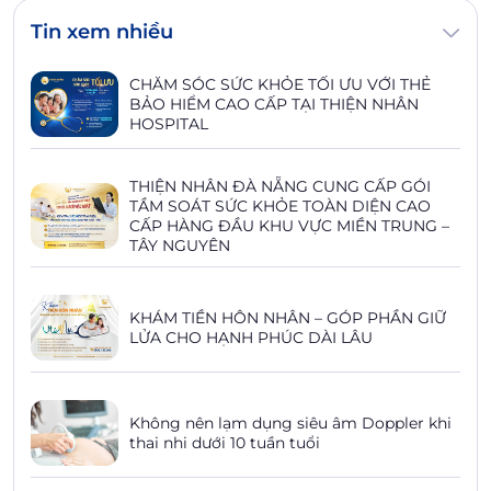
Tin xem nhiều
CHĂM SÓC SỨC KHỎE TỐI ƯU VỚI THẺ
BẢO HIỂM CAO CẤP TẠI THIỆN NHÂN
HOSPITAL
THIỆN NHÂN ĐÀ NẴNG CUNG CẤP GÓI
TẦM SOÁT SỨC KHỎE TOÀN DIỆN CAO
CẤP HÀNG ĐẦU KHU VỰC MIỀN TRUNG –
TÂY NGUYÊN
KHÁM TIỀN HÔN NHÂN – GÓP PHẦN GIỮ
LỬA CHO HẠNH PHÚC DÀI LÂU
Không nên lạm dụng siêu âm Doppler khi
thai nhi dưới 10 tuần tuổi