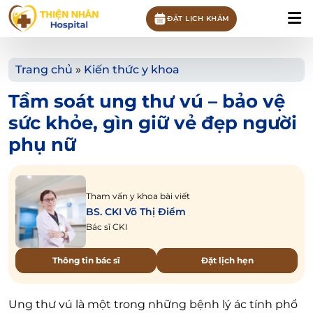
ĐẶT LỊCH KHÁM
Trang chủ
»
Kiến thức y khoa
Tầm soát ung thư vú – bảo vệ
sức khỏe, gìn giữ vẻ đẹp người
phụ nữ
Tham vấn y khoa bài viết
BS. CKI Võ Thị Điểm
Bác sĩ CKI
Thông tin bác sĩ
Đặt lịch hẹn
Ung thư vú là một trong những bệnh lý ác tính phổ