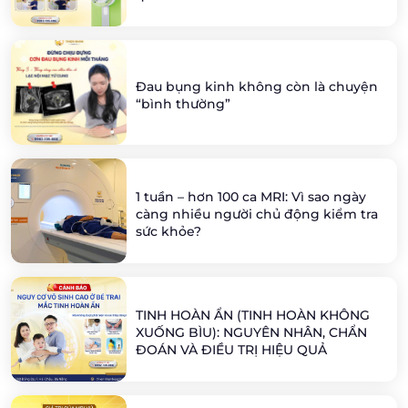
Đau bụng kinh không còn là chuyện
“bình thường”
1 tuần – hơn 100 ca MRI: Vì sao ngày
càng nhiều người chủ động kiểm tra
sức khỏe?
TINH HOÀN ẨN (TINH HOÀN KHÔNG
XUỐNG BÌU): NGUYÊN NHÂN, CHẨN
ĐOÁN VÀ ĐIỀU TRỊ HIỆU QUẢ