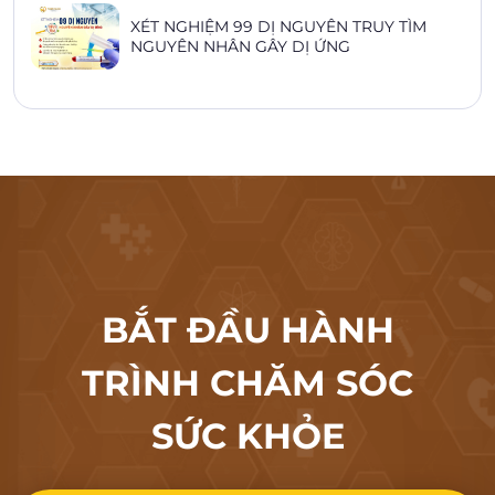
XÉT NGHIỆM 99 DỊ NGUYÊN TRUY TÌM
NGUYÊN NHÂN GÂY DỊ ỨNG
BẮT ĐẦU HÀNH
TRÌNH CHĂM SÓC
SỨC KHỎE