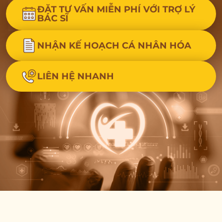
ĐẶT TƯ VẤN MIỄN PHÍ VỚI TRỢ LÝ
BÁC SĨ
NHẬN KẾ HOẠCH CÁ NHÂN HÓA
LIÊN HỆ NHANH