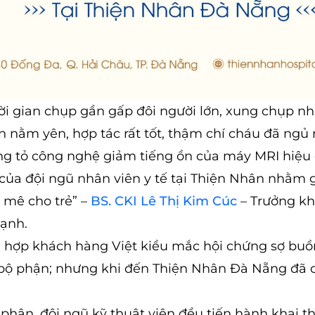
ời gian chụp gần gấp đôi người lớn, xung chụp nh
nằm yên, hợp tác rất tốt, thậm chí cháu đã ngủ 
ứng tỏ công nghệ giảm tiếng ồn của máy MRI hiệu
 của đội ngũ nhân viên y tế tại Thiện Nhân nhằm 
 mê cho trẻ” –
BS. CKI Lê Thị Kim Cúc
– Trưởng k
ạnh.
hợp khách hàng Việt kiều mắc hội chứng sợ buồn
 bộ phận; nhưng khi đến Thiện Nhân Đà Nẵng đã 
phận, đội ngũ kỹ thuật viên đều tiến hành khai th