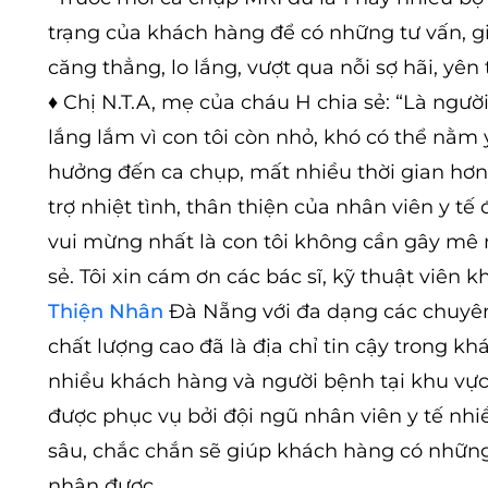
trạng của khách hàng để có những tư vấn, gi
căng thẳng, lo lắng, vượt qua nỗi sợ hãi, yê
♦ Chị N.T.A, mẹ của cháu H chia sẻ: “Là ng
lắng lắm vì con tôi còn nhỏ, khó có thể nằm 
hưởng đến ca chụp, mất nhiều thời gian hơn.
trợ nhiệt tình, thân thiện của nhân viên y tế
vui mừng nhất là con tôi không cần gây mê
sẻ. Tôi xin cám ơn các bác sĩ, kỹ thuật viê
Thiện Nhân
Đà Nẵng với đa dạng các chuyên
chất lượng cao đã là địa chỉ tin cậy trong k
nhiều khách hàng và người bệnh tại khu vự
được phục vụ bởi đội ngũ nhân viên y tế nh
sâu, chắc chắn sẽ giúp khách hàng có những 
nhận được.