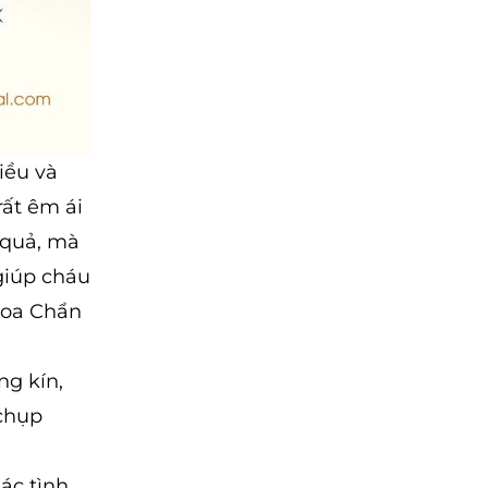
iều và
rất êm ái
 quả, mà
giúp cháu
hoa Chẩn
g kín,
chụp
ác tình