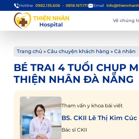
Hotline
0982.135.606
0818.167.171
Email
info@thiennhanh
Về chúng t
Trang chủ
»
Câu chuyện khách hàng
»
Cá nhân
BÉ TRAI 4 TUỔI CHỤP 
THIỆN NHÂN ĐÀ NẴNG
Tham vấn y khoa bài viết
BS. CKII Lê Thị Kim Cúc
Bác sĩ CKII