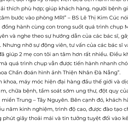
ải thích phù hợp; giúp khách hàng, người bệnh gi
n tâm bước vào phòng MRI” – BS Lê Thị Kim Cúc nói
ười đồng hành cùng con trong suốt quá trình chụp MR
yên và nghe theo sự hướng dẫn của các bác sĩ, 
 Nhưng nhờ sự động viên, tư vấn của các bác sĩ v
 đã giúp 2 mẹ con tôi an tâm hơn rất nhiều. Điều kh
 mà quá trình chụp vẫn được tiến hành nhanh chó
n khoa Chẩn đoán hình ảnh Thiện Nhân Đà Nẵng”.
 khoa, máy móc hiện đại hàng đầu thế giới và dị
hám, chữa bệnh, tầm soát sớm ung thư, đột quỵ của
c miền Trung – Tây Nguyên. Bên cạnh đó, khách h
iều năm kinh nghiệm, trình độ cao, được đào tạo 
phút giây thoải mái và tin tưởng tuyệt đối vào k