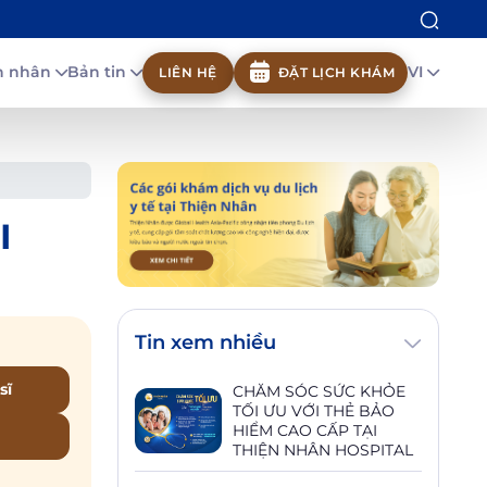
nh nhân
Bản tin
VI
LIÊN HỆ
ĐẶT LỊCH KHÁM
I
Tin xem nhiều
sĩ
CHĂM SÓC SỨC KHỎE
TỐI ƯU VỚI THẺ BẢO
HIỂM CAO CẤP TẠI
THIỆN NHÂN HOSPITAL