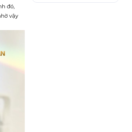
nh đó,
nhờ vậy