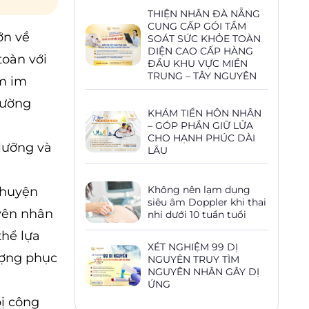
THIỆN NHÂN ĐÀ NẴNG
CUNG CẤP GÓI TẦM
ớn về
SOÁT SỨC KHỎE TOÀN
DIỆN CAO CẤP HÀNG
toàn với
ĐẦU KHU VỰC MIỀN
TRUNG – TÂY NGUYÊN
ằm im
thường
KHÁM TIỀN HÔN NHÂN
– GÓP PHẦN GIỮ LỬA
CHO HẠNH PHÚC DÀI
lưỡng và
LÂU
Không nên lạm dụng
i huyện
siêu âm Doppler khi thai
yên nhân
nhi dưới 10 tuần tuổi
thể lựa
XÉT NGHIỆM 99 DỊ
ượng phục
NGUYÊN TRUY TÌM
NGUYÊN NHÂN GÂY DỊ
ỨNG
ị công