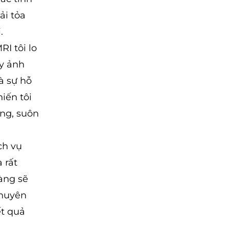
ải tỏa
.
I tôi lo
gây ảnh
à sự hỗ
iến tôi
ng, suôn
ch vụ
 rất
àng sẽ
chuyên
ết quả