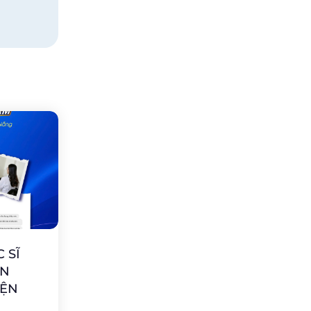
 SĨ
ẨN
IỆN