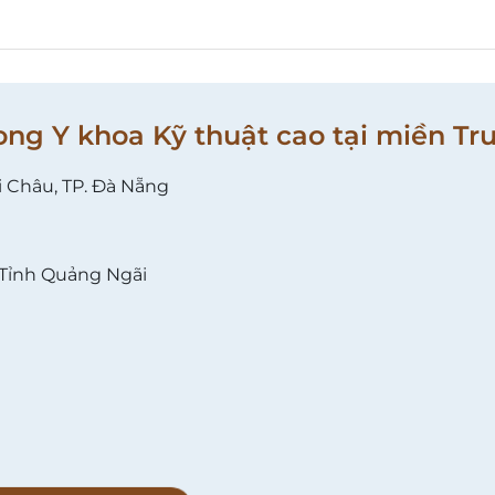
ong Y khoa Kỹ thuật cao tại miền Tr
i Châu, TP. Đà Nẵng
 Tỉnh Quảng Ngãi
l