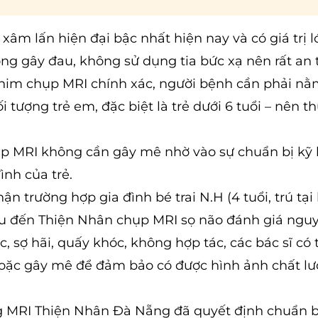
xâm lấn hiện đại bậc nhất hiện nay và có giá trị l
ông gây đau, không sử dụng tia bức xạ nên rất an 
phim chụp MRI chính xác, người bệnh cần phải n
 tượng trẻ em, đặc biệt là trẻ dưới 6 tuổi – nên 
hụp MRI không cần gây mê nhờ vào sự chuẩn bị kỹ 
ình của trẻ.
 trường hợp gia đình bé trai N.H (4 tuổi, trú tạ
ệu đến Thiện Nhân chụp MRI sọ não đánh giá ngu
, sợ hãi, quấy khóc, không hợp tác, các bác sĩ có 
oặc gây mê để đảm bảo có được hình ảnh chất l
ng MRI Thiện Nhân Đà Nẵng đã quyết định chuẩn b