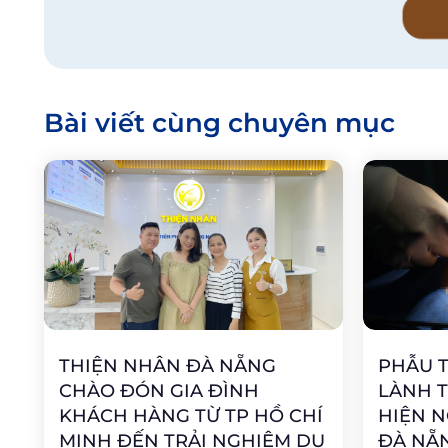
Bài viết cùng chuyên mục
THIỆN NHÂN ĐÀ NẴNG
PHẪU T
CHÀO ĐÓN GIA ĐÌNH
LÀNH 
KHÁCH HÀNG TỪ TP HỒ CHÍ
HIỆN N
MINH ĐẾN TRẢI NGHIỆM DU
ĐÀ NẴ