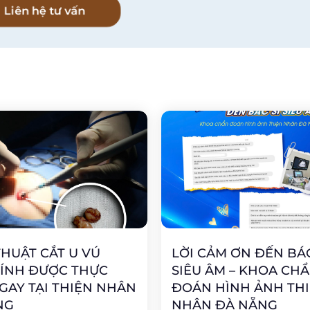
Liên hệ tư vấn
HUẬT CẮT U VÚ
LỜI CẢM ƠN ĐẾN BÁC
TÍNH ĐƯỢC THỰC
SIÊU ÂM – KHOA CH
GAY TẠI THIỆN NHÂN
ĐOÁN HÌNH ẢNH TH
NG
NHÂN ĐÀ NẴNG