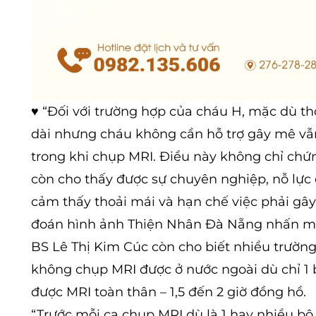
♥ “Đối với trường hợp của cháu H, mặc dù th
dài nhưng cháu không cần hỗ trợ gây mê vẫn 
trong khi chụp MRI. Điều này không chỉ ch
còn cho thấy được sự chuyên nghiệp, nỗ lực
cảm thấy thoải mái và hạn chế việc phải gây
đoán hình ảnh Thiện Nhân Đà Nẵng nhấn m
BS Lê Thị Kim Cúc còn cho biết nhiều trường 
không chụp MRI được ở nước ngoài dù chỉ 1
được MRI toàn thân – 1,5 đến 2 giờ đồng hồ.
“Trước mỗi ca chụp MRI dù là 1 hay nhiều bộ 