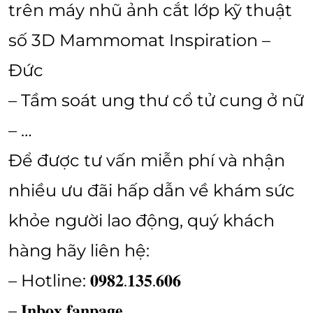
trên máy nhũ ảnh cắt lớp kỹ thuật
số 3D Mammomat Inspiration –
Đức
– Tầm soát ung thư cổ tử cung ở nữ
– …
Để được tư vấn miễn phí và nhận
nhiều ưu đãi hấp dẫn về khám sức
khỏe người lao động, quý khách
hàng hãy liên hệ:
– Hotline: 𝟎𝟗𝟖𝟐.𝟏𝟑𝟓.𝟔𝟎𝟔
–
𝐈𝐧𝐛𝐨𝐱 𝐟𝐚𝐧𝐩𝐚𝐠𝐞