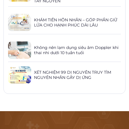
TÂY NGUYÊN
KHÁM TIỀN HÔN NHÂN – GÓP PHẦN GIỮ
LỬA CHO HẠNH PHÚC DÀI LÂU
Không nên lạm dụng siêu âm Doppler khi
thai nhi dưới 10 tuần tuổi
XÉT NGHIỆM 99 DỊ NGUYÊN TRUY TÌM
NGUYÊN NHÂN GÂY DỊ ỨNG