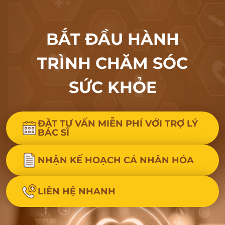
BẮT ĐẦU HÀNH
TRÌNH CHĂM SÓC
SỨC KHỎE
ĐẶT TƯ VẤN MIỄN PHÍ VỚI TRỢ LÝ
BÁC SĨ
NHẬN KẾ HOẠCH CÁ NHÂN HÓA
LIÊN HỆ NHANH