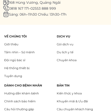
168 Hùng Vương, Quảng Ngãi
0818 167 171
–
02553 888 999
Sáng: 06h–11h30 Chiều: 13h30–17h
VỀ CHÚNG TÔI
DỊCH VỤ
Giới thiệu
Gói dịch vụ
Tầm nhìn – Sứ mệnh
Du lịch y tế
Đội ngũ bác sĩ
Chuyên khoa
Hệ thống thiết bị
Tuyển dụng
DÀNH CHO BỆNH NHÂN
BẢN TIN
Hướng dẫn khám bệnh
Kiến thức y khoa
Chính sách bảo hiểm
Khuyến mãi & Ưu đãi
Câu hỏi thường gặp
Câu chuyện khách hàng