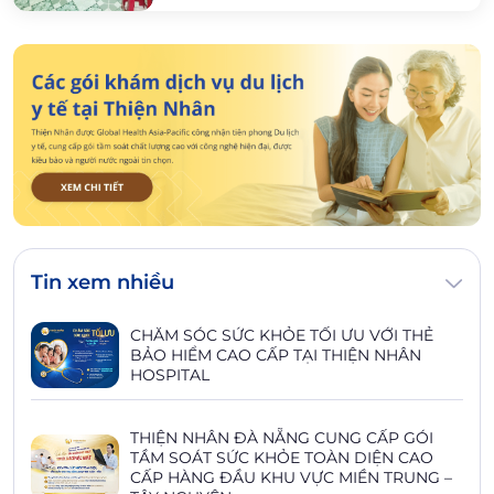
Tin xem nhiều
CHĂM SÓC SỨC KHỎE TỐI ƯU VỚI THẺ
BẢO HIỂM CAO CẤP TẠI THIỆN NHÂN
HOSPITAL
THIỆN NHÂN ĐÀ NẴNG CUNG CẤP GÓI
TẦM SOÁT SỨC KHỎE TOÀN DIỆN CAO
CẤP HÀNG ĐẦU KHU VỰC MIỀN TRUNG –