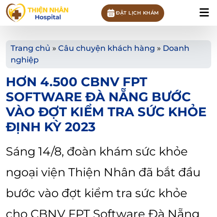
ĐẶT LỊCH KHÁM
Trang chủ
»
Câu chuyện khách hàng
»
Doanh
nghiệp
HƠN 4.500 CBNV FPT
SOFTWARE ĐÀ NẴNG BƯỚC
VÀO ĐỢT KIỂM TRA SỨC KHỎE
ĐỊNH KỲ 2023
Sáng 14/8, đoàn khám sức khỏe
ngoại viện Thiện Nhân đã bắt đầu
bước vào đợt kiểm tra sức khỏe
cho CBNV FPT Software Đà Nẵng