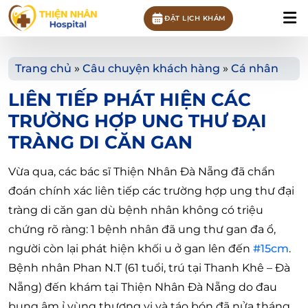
ĐẶT LỊCH KHÁM
Trang chủ
»
Câu chuyện khách hàng
»
Cá nhân
LIÊN TIẾP PHÁT HIỆN CÁC
TRƯỜNG HỢP UNG THƯ ĐẠI
TRÀNG DI CĂN GAN
Vừa qua, các bác sĩ Thiện Nhân Đà Nẵng đã chẩn
đoán chính xác liên tiếp các trường hợp ung thư đại
tràng di căn gan dù bệnh nhân không có triệu
chứng rõ ràng: 1 bệnh nhân đã ung thư gan đa ổ,
người còn lại phát hiện khối u ở gan lên đến
#15cm
.
Bệnh nhân Phan N.T (61 tuổi, trú tại Thanh Khê – Đà
Nẵng) đến khám tại Thiện Nhân Đà Nẵng do đau
bụng âm ỉ vùng thượng vị và táo bón đã nửa tháng