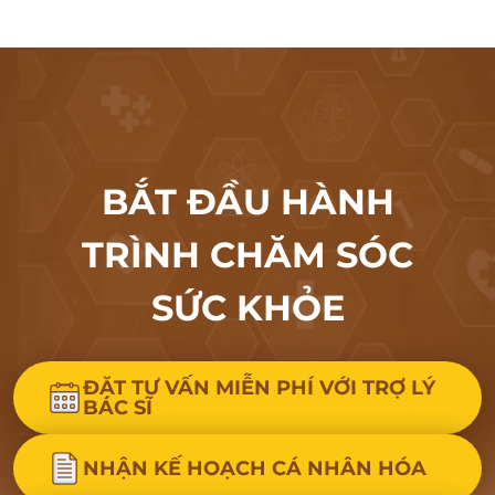
BẮT ĐẦU HÀNH
TRÌNH CHĂM SÓC
SỨC KHỎE
ĐẶT TƯ VẤN MIỄN PHÍ VỚI TRỢ LÝ
BÁC SĨ
NHẬN KẾ HOẠCH CÁ NHÂN HÓA