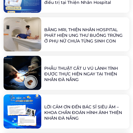
điều trị tại Thiện Nhân Hospital
BẰNG MRI, THIỆN NHÂN HOSPITAL
PHÁT HIỆN UNG THƯ BUỒNG TRỨNG
Ở PHỤ NỮ CHƯA TỪNG SINH CON
PHẪU THUẬT CẮT U VÚ LÀNH TÍNH
ĐƯỢC THỰC HIỆN NGAY TẠI THIỆN
NHÂN ĐÀ NẴNG
LỜI CẢM ƠN ĐẾN BÁC SĨ SIÊU ÂM –
KHOA CHẨN ĐOÁN HÌNH ẢNH THIỆN
NHÂN ĐÀ NẴNG