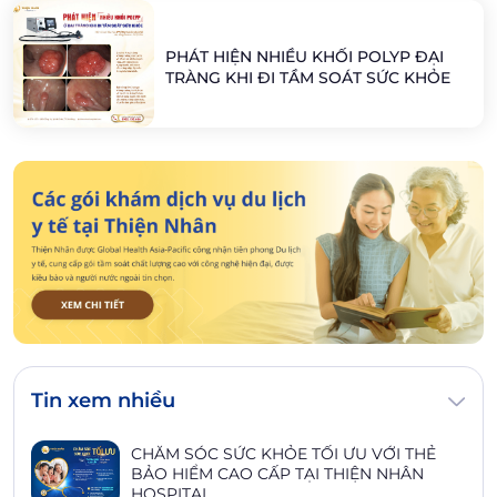
PHÁT HIỆN NHIỀU KHỐI POLYP ĐẠI
TRÀNG KHI ĐI TẦM SOÁT SỨC KHỎE
Tin xem nhiều
CHĂM SÓC SỨC KHỎE TỐI ƯU VỚI THẺ
BẢO HIỂM CAO CẤP TẠI THIỆN NHÂN
HOSPITAL