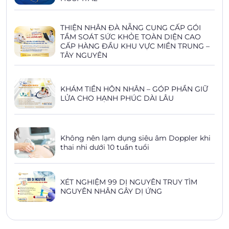
THIỆN NHÂN ĐÀ NẴNG CUNG CẤP GÓI
TẦM SOÁT SỨC KHỎE TOÀN DIỆN CAO
CẤP HÀNG ĐẦU KHU VỰC MIỀN TRUNG –
TÂY NGUYÊN
KHÁM TIỀN HÔN NHÂN – GÓP PHẦN GIỮ
LỬA CHO HẠNH PHÚC DÀI LÂU
Không nên lạm dụng siêu âm Doppler khi
thai nhi dưới 10 tuần tuổi
XÉT NGHIỆM 99 DỊ NGUYÊN TRUY TÌM
NGUYÊN NHÂN GÂY DỊ ỨNG