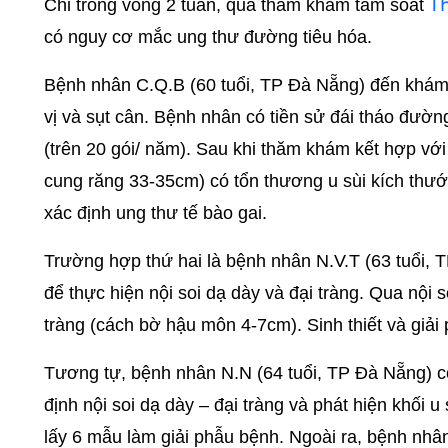
T
Chỉ trong vòng 2 tuần, qua thăm khám tầm soát
có nguy cơ mắc ung thư đường tiêu hóa.
Bệnh nhân C.Q.B (60 tuổi, TP Đà Nẵng) đến khám 
vị và sụt cân. Bệnh nhân có tiền sử đái tháo đườn
(trên 20 gói/ năm). Sau khi thăm khám kết hợp vớ
cung răng 33-35cm) có tổn thương u sùi kích thướ
xác định ung thư tế bào gai.
Trường hợp thứ hai là bệnh nhân N.V.T (63 tuổi,
để thực hiện nội soi dạ dày và đại tràng. Qua nội 
tràng (cách bờ hậu môn 4-7cm). Sinh thiết và giả
Tương tự, bệnh nhân N.N (64 tuổi, TP Đà Nẵng) có
định nội soi dạ dày – đại tràng và phát hiện khối
lấy 6 mẫu làm giải phẫu bệnh. Ngoài ra, bệnh nhâ