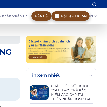
nh nhân
Bản tin
VI
LIÊN HỆ
ĐẶT LỊCH KHÁM
ỜNG
Tin xem nhiều
CHĂM SÓC SỨC KHỎE
TỐI ƯU VỚI THẺ BẢO
HIỂM CAO CẤP TẠI
THIỆN NHÂN HOSPITAL