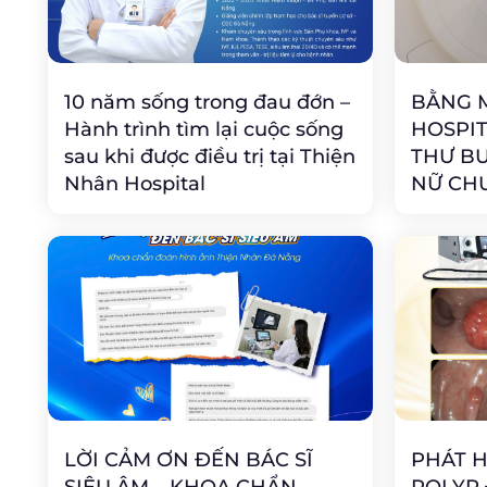
10 năm sống trong đau đớn –
BẰNG M
Hành trình tìm lại cuộc sống
HOSPIT
sau khi được điều trị tại Thiện
THƯ B
Nhân Hospital
NỮ CH
LỜI CẢM ƠN ĐẾN BÁC SĨ
PHÁT H
SIÊU ÂM – KHOA CHẨN
POLYP 