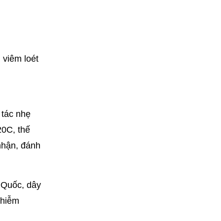
 viêm loét
 tác nhẹ
20C, thế
 nhận, đánh
n Quốc, dây
nhiễm