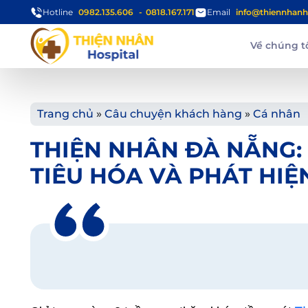
Hotline
0982.135.606
0818.167.171
Email
info@thiennhanh
Về chúng t
Trang chủ
»
Câu chuyện khách hàng
»
Cá nhân
THIỆN NHÂN ĐÀ NẴNG:
TIÊU HÓA VÀ PHÁT HI