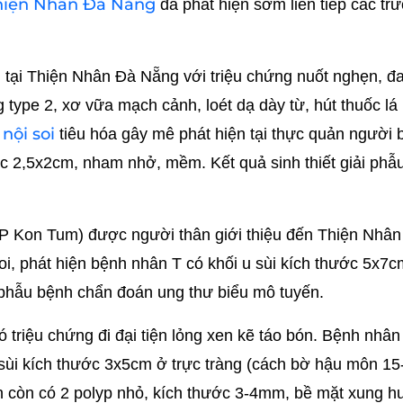
hiện Nhân Đà Nẵng
đã phát hiện sớm liên tiếp các t
tại Thiện Nhân Đà Nẵng với triệu chứng nuốt nghẹn, đ
g type 2, xơ vữa mạch cảnh, loét dạ dày từ, hút thuốc lá
nội soi
i
tiêu hóa gây mê phát hiện tại thực quản người 
c 2,5x2cm, nham nhở, mềm. Kết quả sinh thiết giải phẫu
 TP Kon Tum) được người thân giới thiệu đến Thiện Nhâ
soi, phát hiện bệnh nhân T có khối u sùi kích thước 5x7cm
i phẫu bệnh chẩn đoán ung thư biểu mô tuyến.
 triệu chứng đi đại tiện lỏng xen kẽ táo bón. Bệnh nhân
 u sùi kích thước 3x5cm ở trực tràng (cách bờ hậu môn 1
n còn có 2 polyp nhỏ, kích thước 3-4mm, bề mặt xung h