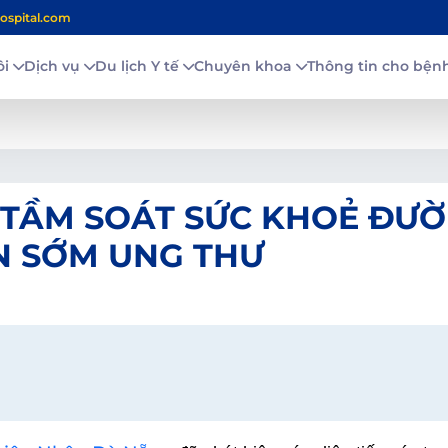
ospital.com
ôi
Dịch vụ
Du lịch Y tế
Chuyên khoa
Thông tin cho bệ
 TẦM SOÁT SỨC KHOẺ ĐƯ
ỆN SỚM UNG THƯ