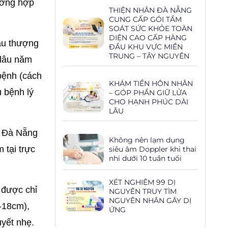
rường hợp
THIỆN NHÂN ĐÀ NẴNG
CUNG CẤP GÓI TẦM
SOÁT SỨC KHỎE TOÀN
DIỆN CAO CẤP HÀNG
au thượng
ĐẦU KHU VỰC MIỀN
TRUNG – TÂY NGUYÊN
 lâu năm
bệnh (cách
KHÁM TIỀN HÔN NHÂN
 bệnh lý
– GÓP PHẦN GIỮ LỬA
CHO HẠNH PHÚC DÀI
LÂU
n Đà Nẵng
Không nên lạm dụng
 tại trực
siêu âm Doppler khi thai
nhi dưới 10 tuần tuổi
XÉT NGHIỆM 99 DỊ
 được chỉ
NGUYÊN TRUY TÌM
NGUYÊN NHÂN GÂY DỊ
5-18cm),
ỨNG
uyết nhẹ.