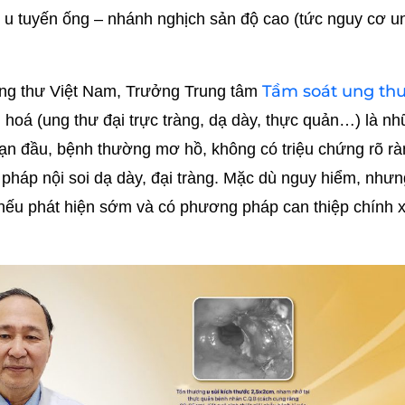
 u tuyến ống – nhánh nghịch sản độ cao (tức nguy cơ u
Tầm soát ung th
Ung thư Việt Nam, Trưởng Trung tâm
hoá (ung thư đại trực tràng, dạ dày, thực quản…) là nh
oạn đầu, bệnh thường mơ hồ, không có triệu chứng rõ rà
pháp nội soi dạ dày, đại tràng. Mặc dù nguy hiểm, nhưn
 nếu phát hiện sớm và có phương pháp can thiệp chính x