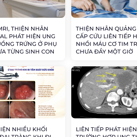
RI, THIỆN NHÂN
THIỆN NHÂN QUẢNG
AL PHÁT HIỆN UNG
CẤP CỨU LIÊN TIẾP H
UỒNG TRỨNG Ở PHỤ
NHỒI MÁU CƠ TIM T
ƯA TỪNG SINH CON
CHƯA ĐẦY MỘT GIỜ
IỆN NHIỀU KHỐI
LIÊN TIẾP PHÁT HIỆ
ĐẠI TRÀNG KHI ĐI
TRƯỜNG HỢP UNG T