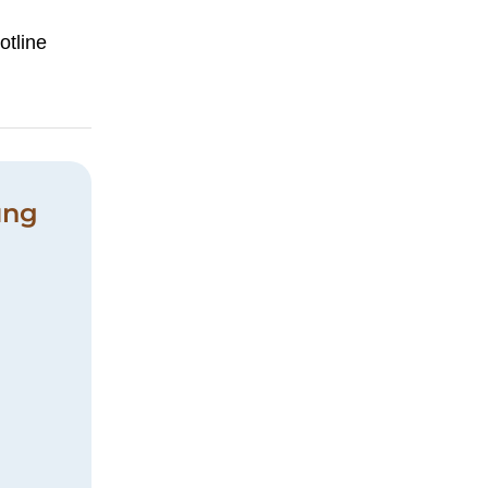
otline
ung