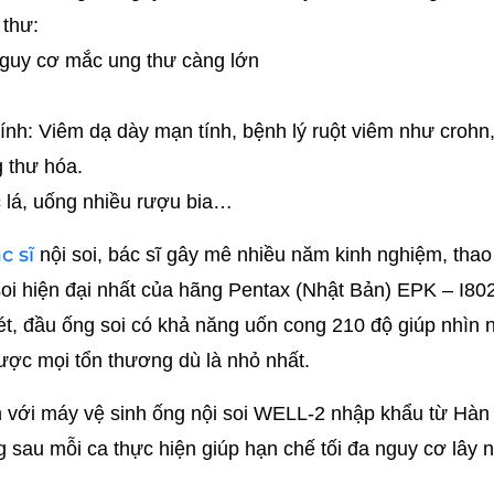
 thư:
, nguy cơ mắc ung thư càng lớn
h: Viêm dạ dày mạn tính, bệnh lý ruột viêm như crohn,
 thư hóa.
ốc lá, uống nhiều rượu bia…
c sĩ
nội soi, bác sĩ gây mê nhiều năm kinh nghiệm, thao
oi hiện đại nhất của hãng Pentax (Nhật Bản) EPK – I80
nét, đầu ống soi có khả năng uốn cong 210 độ giúp nhìn
ược mọi tổn thương dù là nhỏ nhất.
hân với máy vệ sinh ống nội soi WELL-2 nhập khẩu từ Hà
g sau mỗi ca thực hiện giúp hạn chế tối đa nguy cơ lây 