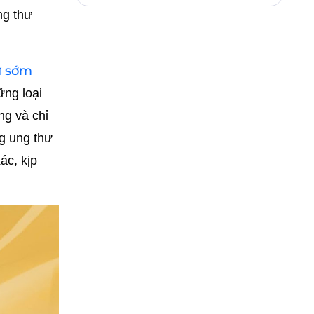
ng thư
ư sớm
ững loại
ng và chỉ
g ung thư
ác, kịp