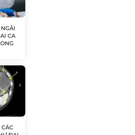
 NGÃI
AI CA
RONG
N CÁC
HƯ ĐẠI