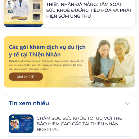
THIỆN NHÂN ĐÀ NẴNG: TẦM SOÁT
SỨC KHOẺ ĐƯỜNG TIÊU HÓA VÀ PHÁT
HIỆN SỚM UNG THƯ
Tin xem nhiều
CHĂM SÓC SỨC KHỎE TỐI ƯU VỚI THẺ
BẢO HIỂM CAO CẤP TẠI THIỆN NHÂN
HOSPITAL