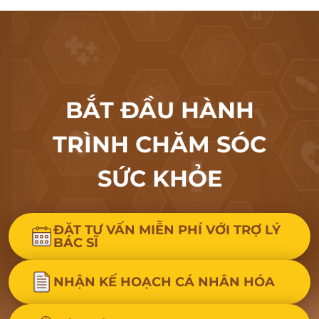
BẮT ĐẦU HÀNH
TRÌNH CHĂM SÓC
SỨC KHỎE
ĐẶT TƯ VẤN MIỄN PHÍ VỚI TRỢ LÝ
BÁC SĨ
NHẬN KẾ HOẠCH CÁ NHÂN HÓA