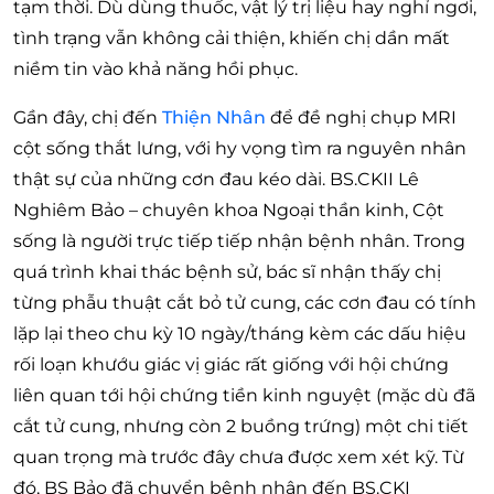
tạm thời. Dù dùng thuốc, vật lý trị liệu hay nghỉ ngơi,
tình trạng vẫn không cải thiện, khiến chị dần mất
niềm tin vào khả năng hồi phục.
Gần đây, chị đến
Thiện Nhân
để đề nghị chụp MRI
cột sống thắt lưng, với hy vọng tìm ra nguyên nhân
thật sự của những cơn đau kéo dài.
BS.CKII Lê
Nghiêm Bảo
– chuyên khoa Ngoại thần kinh, Cột
sống là người trực tiếp tiếp nhận bệnh nhân. Trong
quá trình khai thác bệnh sử, bác sĩ nhận thấy chị
từng phẫu thuật cắt bỏ tử cung, các cơn đau có tính
lặp lại theo chu kỳ 10 ngày/tháng kèm các dấu hiệu
rối loạn khướu giác vị giác rất giống với hội chứng
liên quan tới hội chứng tiền kinh nguyệt (mặc dù đã
cắt tử cung, nhưng còn 2 buồng trứng) một chi tiết
quan trọng mà trước đây chưa được xem xét kỹ. Từ
đó, BS Bảo đã chuyển bệnh nhân đến
BS.CKI