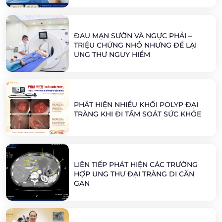
ĐAU MẠN SƯỜN VÀ NGỰC PHẢI –
TRIỆU CHỨNG NHỎ NHƯNG ĐỂ LẠI
UNG THƯ NGUY HIỂM
PHÁT HIỆN NHIỀU KHỐI POLYP ĐẠI
TRÀNG KHI ĐI TẦM SOÁT SỨC KHỎE
LIÊN TIẾP PHÁT HIỆN CÁC TRƯỜNG
HỢP UNG THƯ ĐẠI TRÀNG DI CĂN
GAN