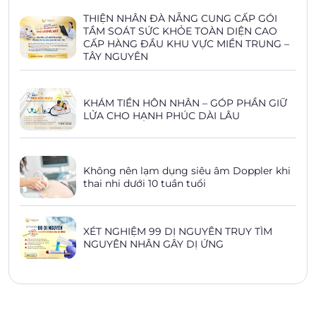
THIỆN NHÂN ĐÀ NẴNG CUNG CẤP GÓI
TẦM SOÁT SỨC KHỎE TOÀN DIỆN CAO
CẤP HÀNG ĐẦU KHU VỰC MIỀN TRUNG –
TÂY NGUYÊN
KHÁM TIỀN HÔN NHÂN – GÓP PHẦN GIỮ
LỬA CHO HẠNH PHÚC DÀI LÂU
Không nên lạm dụng siêu âm Doppler khi
thai nhi dưới 10 tuần tuổi
XÉT NGHIỆM 99 DỊ NGUYÊN TRUY TÌM
NGUYÊN NHÂN GÂY DỊ ỨNG