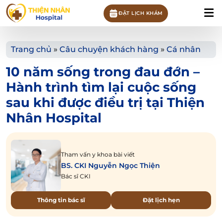
ĐẶT LỊCH KHÁM
Trang chủ
»
Câu chuyện khách hàng
»
Cá nhân
10 năm sống trong đau đớn –
Hành trình tìm lại cuộc sống
sau khi được điều trị tại Thiện
Nhân Hospital
Tham vấn y khoa bài viết
BS. CKI Nguyễn Ngọc Thiện
Bác sĩ CKI
Thông tin bác sĩ
Đặt lịch hẹn