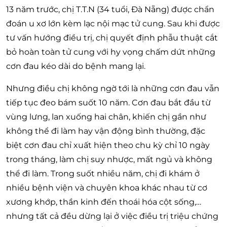
13 năm trước, chị T.T.N (34 tuổi, Đà Nẵng) được chẩn
đoán u xơ lớn kèm lạc nội mạc tử cung. Sau khi được
tư vấn hướng điều trị, chị quyết định phẫu thuật cắt
bỏ hoàn toàn tử cung với hy vọng chấm dứt những
cơn đau kéo dài do bệnh mang lại.
Nhưng điều chị không ngờ tới là những cơn đau vẫn
tiếp tục đeo bám suốt 10 năm. Cơn đau bắt đầu từ
vùng lưng, lan xuống hai chân, khiến chị gần như
không thể đi làm hay vận động bình thường, đặc
biệt cơn đau chỉ xuất hiện theo chu kỳ chỉ 10 ngày
trong tháng, làm chị suy nhược, mất ngủ và không
thể đi làm. Trong suốt nhiều năm, chị đi khám ở
nhiều bệnh viện và chuyên khoa khác nhau từ cơ
xương khớp, thần kinh đến thoái hóa cột sống,…
nhưng tất cả đều dừng lại ở việc điều trị triệu chứng