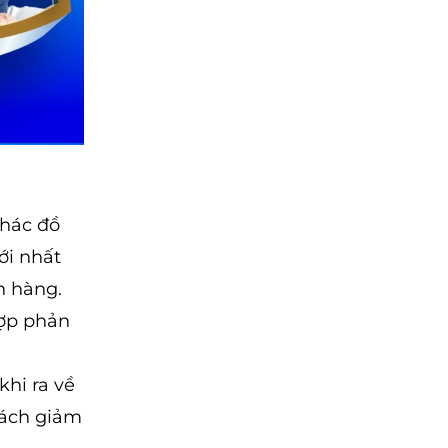
phác đồ
ới nhất
h hàng.
hợp phản
khi ra về
cách giảm