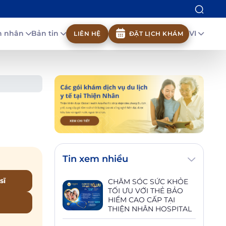
nh nhân
Bản tin
VI
LIÊN HỆ
ĐẶT LỊCH KHÁM
Tin xem nhiều
sĩ
CHĂM SÓC SỨC KHỎE
TỐI ƯU VỚI THẺ BẢO
HIỂM CAO CẤP TẠI
THIỆN NHÂN HOSPITAL