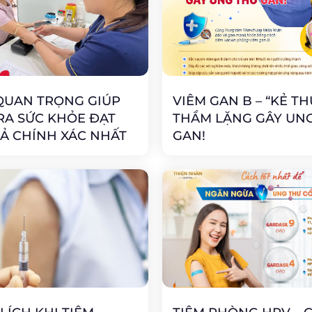
QUAN TRỌNG GIÚP
VIÊM GAN B – “KẺ TH
RA SỨC KHỎE ĐẠT
THẦM LẶNG GÂY UN
Ả CHÍNH XÁC NHẤT
GAN!