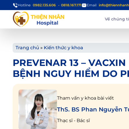
Hotline
0982.135.606
0818.167.171
Email
info@thiennhanh
Về chúng t
Trang chủ
»
Kiến thức y khoa
PREVENAR 13 – VACXI
BỆNH NGUY HIỂM DO 
Tham vấn y khoa bài viết
ThS. BS Phan Nguyễn 
Thạc sĩ - Bác sĩ