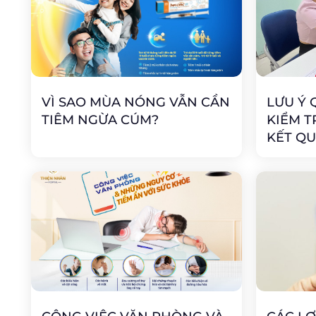
VÌ SAO MÙA NÓNG VẪN CẦN
LƯU Ý 
TIÊM NGỪA CÚM?
KIỂM T
KẾT QU