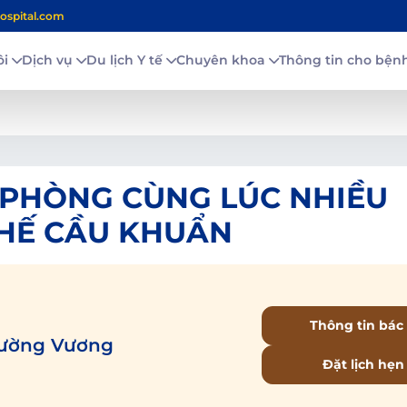
ospital.com
ôi
Dịch vụ
Du lịch Y tế
Chuyên khoa
Thông tin cho bệ
N PHÒNG CÙNG LÚC NHIỀU
PHẾ CẦU KHUẨN
Thông tin bác 
Tường Vương
Đặt lịch hẹn