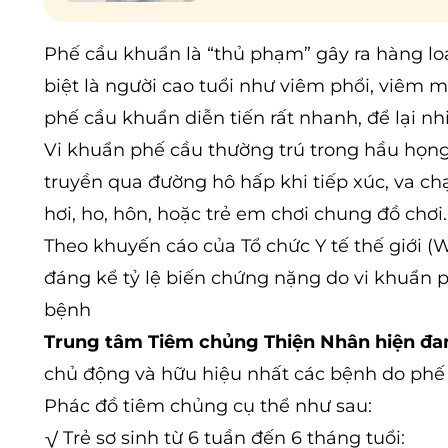
Phế cầu khuẩn là “thủ phạm” gây ra hàng loạ
biệt là người cao tuổi như viêm phổi, viêm 
phế cầu khuẩn diễn tiến rất nhanh, để lại nh
Vi khuẩn phế cầu thường trú trong hầu họng 
truyền qua đường hô hấp khi tiếp xúc, va c
hơi, ho, hôn, hoặc trẻ em chơi chung đồ chơi.
Theo khuyến cáo của Tổ chức Y tế thế giới (
đáng kể tỷ lệ biến chứng nặng do vi khuẩn p
bệnh
Trung tâm Tiêm chủng Thiện Nhân hiện đang
chủ động và hữu hiệu nhất các bệnh do phế c
Phác đồ tiêm chủng cụ thể như sau:
√ Trẻ sơ sinh từ 6 tuần đến 6 tháng tuổi: