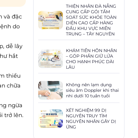
THIỆN NHÂN ĐÀ NẴNG
CUNG CẤP GÓI TẦM
n và đặc
SOÁT SỨC KHỎE TOÀN
DIỆN CAO CẤP HÀNG
bệnh do
ĐẦU KHU VỰC MIỀN
TRUNG – TÂY NGUYÊN
, dễ lây
KHÁM TIỀN HÔN NHÂN
như hắt
– GÓP PHẦN GIỮ LỬA
CHO HẠNH PHÚC DÀI
LÂU
ảm thiểu
Không nên lạm dụng
ian chữa
siêu âm Doppler khi thai
nhi dưới 10 tuần tuổi
òng ngừa
XÉT NGHIỆM 99 DỊ
 trở lên.
NGUYÊN TRUY TÌM
NGUYÊN NHÂN GÂY DỊ
ỨNG