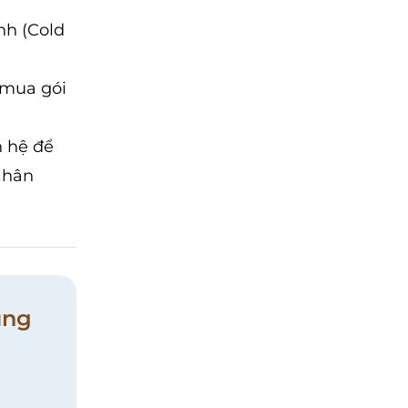
nh (Cold
 mua gói
n hệ để
Nhân
ung