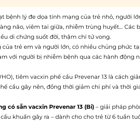
t bệnh lý đe dọa tính mạng của trẻ nhỏ, người lớ
màng não, viêm tai giữa, nhiễm trùng huyết… Các 
iều di chứng suốt đời, thậm chí tử vong.
của trẻ em và người lớn, có nhiều chủng phức tạp
hạm với người bị nhiễm bệnh qua các hành động 
WHO), tiêm vacxin phế cầu Prevenar 13 là cách gi
hế cầu gây nên, đồng thời giảm chi phí và thời g
 có sẵn vacxin Prevenar 13 (Bỉ)
– giải pháp ph
ầu khuẩn gây ra – dành cho cho trẻ từ 6 tuần tuổi