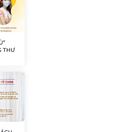
Ù”
G THƯ