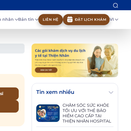
nh nhân
Bản tin
VI
LIÊN HỆ
ĐẶT LỊCH KHÁM
Tin xem nhiều
sĩ
CHĂM SÓC SỨC KHỎE
TỐI ƯU VỚI THẺ BẢO
HIỂM CAO CẤP TẠI
THIỆN NHÂN HOSPITAL