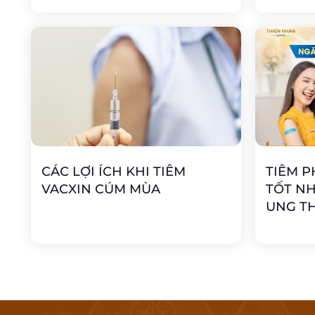
CÁC LỢI ÍCH KHI TIÊM
TIÊM P
VACXIN CÚM MÙA
TỐT N
UNG T