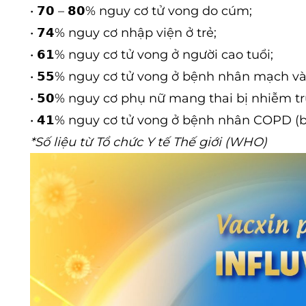
• 𝟳𝟬 – 𝟴𝟬% nguy cơ tử vong do cúm;
• 𝟳𝟰% nguy cơ nhập viện ở trẻ;
• 𝟲𝟭% nguy cơ tử vong ở người cao tuổi;
• 𝟱𝟱% nguy cơ tử vong ở bệnh nhân mạch v
• 𝟱𝟬% nguy cơ phụ nữ mang thai bị nhiễm t
• 𝟰𝟭% nguy cơ tử vong ở bệnh nhân COPD (
*Số liệu từ Tổ chức Y tế Thế giới (WHO)