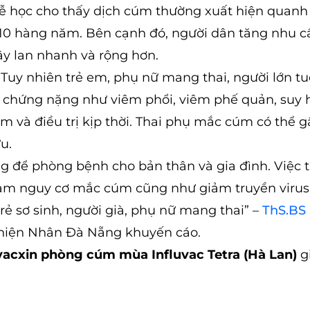
ễ học cho thấy dịch cúm thường xuất hiện quanh
g 10 hàng năm. Bên cạnh đó, người dân tăng nhu c
ây lan nhanh và rộng hơn.
Tuy nhiên trẻ em, phụ nữ mang thai, người lớn tu
chứng nặng như viêm phổi, viêm phế quản, suy 
 và điều trị kịp thời. Thai phụ mắc cúm có thể gâ
u.
g để phòng bệnh cho bản thân và gia đình. Việc 
ảm nguy cơ mắc cúm cũng như giảm truyền viru
 sơ sinh, người già, phụ nữ mang thai” –
ThS.BS
Thiện Nhân Đà Nẵng khuyến cáo.
acxin phòng cúm mùa Influvac Tetra (Hà Lan)
g