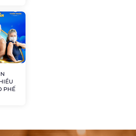
IN
HIỀU
O PHẾ