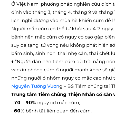
Ở Việt Nam, phương pháp nghiên cứu dịch t
đỉnh vào tháng 3, tháng 4, tháng 9 và thán
lịch, nghỉ dưỡng vào mùa hè khiến cúm dễ l
Người mắc cúm có thể tự khỏi sau 4-7 ngày. 
bệnh nền mắc cúm có nguy cơ cao gặp biến 
suy đa tạng, tử vong nếu không phát hiện sớm
bẩm sinh, sinh non, thai nhẹ cân, thai chết lư
♦ “Người dân nên tiêm cúm dù trời nắng nón
vacxin phòng cúm ở người mạnh khỏe sẽ gi
những người ở nhóm nguy cơ mắc cao như trẻ
Nguyễn Tường Vươn
g – BS Tiêm chủng tại 
Trung tâm Tiêm chủng Thiện Nhân có sẵn v
• 𝟳𝟬 – 𝟵𝟬% nguy cơ mắc cúm;
• 𝟲𝟬% bệnh tật liên quan đến cúm;