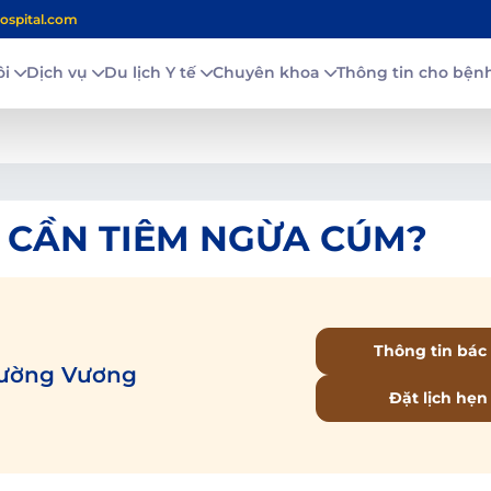
ospital.com
ôi
Dịch vụ
Du lịch Y tế
Chuyên khoa
Thông tin cho bệ
 CẦN TIÊM NGỪA CÚM?
Thông tin bác 
Tường Vương
Đặt lịch hẹn