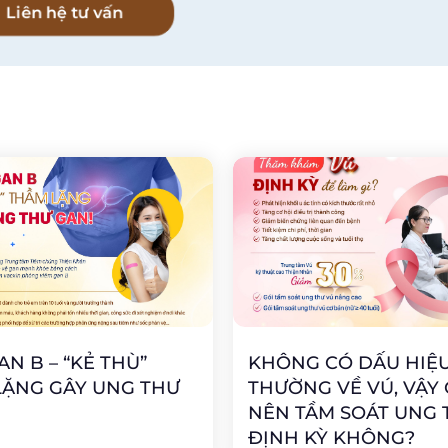
Liên hệ tư vấn
AN B – “KẺ THÙ”
KHÔNG CÓ DẤU HIỆU
LẶNG GÂY UNG THƯ
THƯỜNG VỀ VÚ, VẬY
NÊN TẦM SOÁT UNG 
ĐỊNH KỲ KHÔNG?