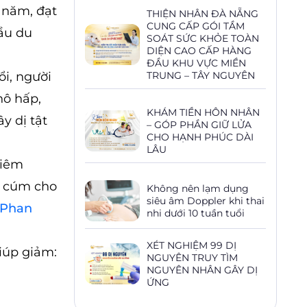
 năm, đạt
THIỆN NHÂN ĐÀ NẴNG
CUNG CẤP GÓI TẦM
ầu du
SOÁT SỨC KHỎE TOÀN
DIỆN CAO CẤP HÀNG
ĐẦU KHU VỰC MIỀN
ổi, người
TRUNG – TÂY NGUYÊN
hô hấp,
KHÁM TIỀN HÔN NHÂN
y dị tật
– GÓP PHẦN GIỮ LỬA
CHO HẠNH PHÚC DÀI
LÂU
tiêm
s cúm cho
Không nên lạm dụng
siêu âm Doppler khi thai
 Phan
nhi dưới 10 tuần tuổi
XÉT NGHIỆM 99 DỊ
iúp giảm:
NGUYÊN TRUY TÌM
NGUYÊN NHÂN GÂY DỊ
ỨNG