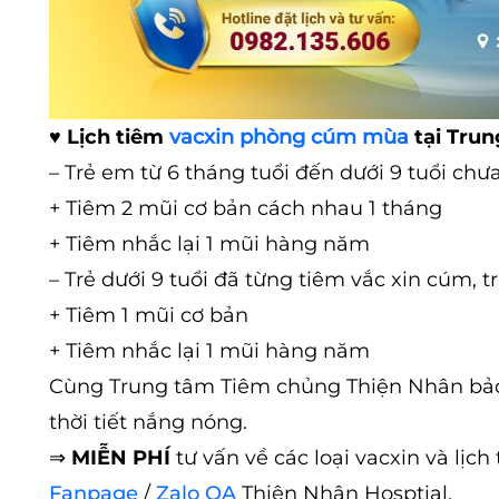
♥
Lịch tiêm
vacxin phòng cúm mùa
tại Tru
– Trẻ em từ 6 tháng tuổi đến dưới 9 tuổi ch
+ Tiêm 2 mũi cơ bản cách nhau 1 tháng
+ Tiêm nhắc lại 1 mũi hàng năm
– Trẻ dưới 9 tuổi đã từng tiêm vắc xin cúm, tr
+ Tiêm 1 mũi cơ bản
+ Tiêm nhắc lại 1 mũi hàng năm
Cùng Trung tâm Tiêm chủng Thiện Nhân bảo 
thời tiết nắng nóng.
⇒
MIỄN PHÍ
tư vấn về các loại vacxin và lịc
Fanpage
/
Zalo OA
Thiện Nhân Hosptial.