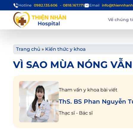
Hotline
0982.135.606
0818.167.171
Email
info@thiennhanh
Về chúng t
Trang chủ
»
Kiến thức y khoa
VÌ SAO MÙA NÓNG VẪN
Tham vấn y khoa bài viết
ThS. BS Phan Nguyễn 
Thạc sĩ - Bác sĩ