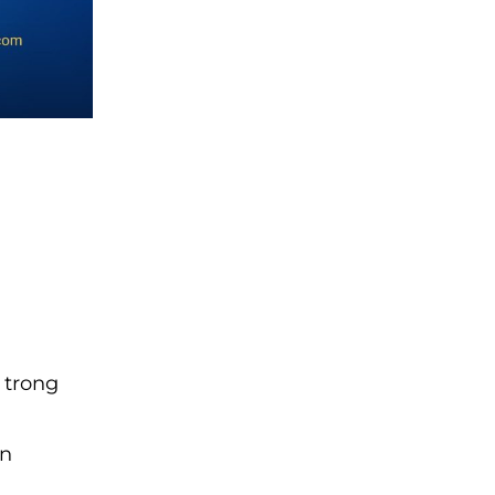
 trong
in