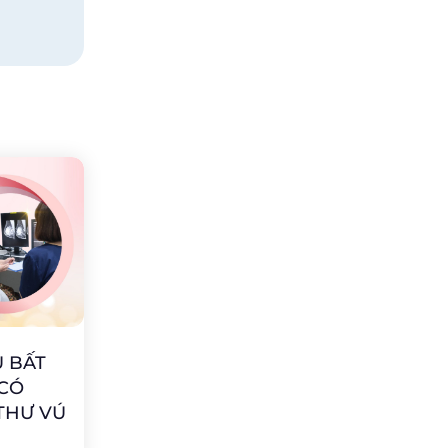
 BẤT
 CÓ
THƯ VÚ