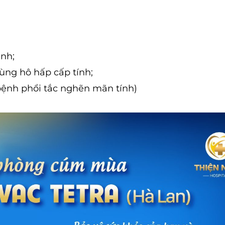
ành;
rùng hô hấp cấp tính;
bệnh phổi tắc nghẽn mãn tính)