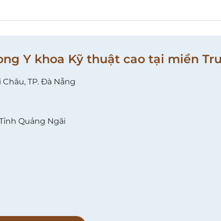
ong Y khoa Kỹ thuật cao tại miền Tr
i Châu, TP. Đà Nẵng
 Tỉnh Quảng Ngãi
l