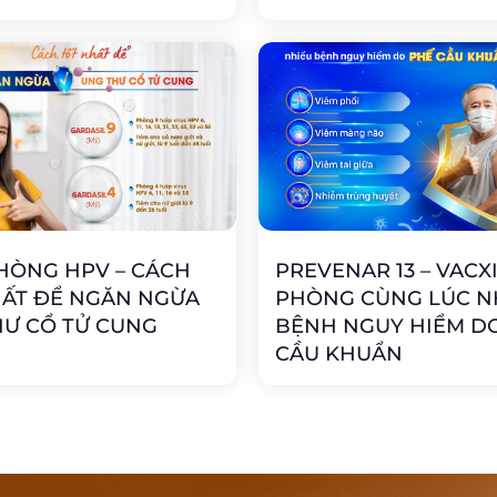
HÒNG HPV – CÁCH
PREVENAR 13 – VACX
HẤT ĐỂ NGĂN NGỪA
PHÒNG CÙNG LÚC N
HƯ CỔ TỬ CUNG
BỆNH NGUY HIỂM D
CẦU KHUẨN