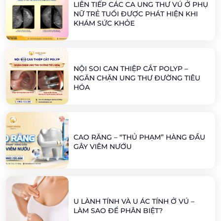
LIÊN TIẾP CÁC CA UNG THƯ VÚ Ở PHỤ
NỮ TRẺ TUỔI ĐƯỢC PHÁT HIỆN KHI
KHÁM SỨC KHỎE
NỘI SOI CAN THIỆP CẮT POLYP –
NGĂN CHẶN UNG THƯ ĐƯỜNG TIÊU
HÓA
CAO RĂNG – “THỦ PHẠM” HÀNG ĐẦU
GÂY VIÊM NƯỚU
U LÀNH TÍNH VÀ U ÁC TÍNH Ở VÚ –
LÀM SAO ĐỂ PHÂN BIỆT?