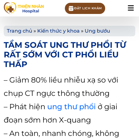
ĐẶT LỊCH KHÁM
Trang chủ
»
Kiến thức y khoa
»
Ung bướu
TẦM SOÁT UNG THƯ PHỔI TỪ
RẤT SỚM VỚI CT PHỔI LIỀU
THẤP
– Giảm 80% liều nhiễu xạ so với
chụp CT ngực thông thường
– Phát hiện
ung thư phổi
ở giai
đoạn sớm hơn X-quang
– An toàn, nhanh chóng, không