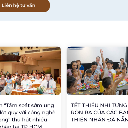
Liên hệ tư vấn
m “Tầm soát sớm ung
TẾT THIẾU NHI TƯN
đột quỵ với công nghệ
RỘN RÃ CỦA CÁC B
ong” thu hút nhiều
THIỆN NHÂN ĐÀ NẴ
nhân tại TP HCM