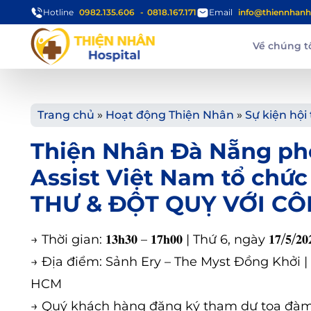
Hotline
0982.135.606
0818.167.171
Email
info@thiennhanh
Về chúng t
Trang chủ
»
Hoạt động Thiện Nhân
»
Sự kiện hội
Thiện Nhân Đà Nẵng phố
Assist Việt Nam tổ ch
THƯ & ĐỘT QUỴ VỚI C
→
Thời gian: 𝟏𝟑𝐡𝟑𝟎 – 𝟏𝟕𝐡𝟎𝟎 | Thứ 6, ngày 𝟏𝟕/𝟓/𝟐𝟎
→
Địa điểm: Sảnh Ery – The Myst Đồng Khởi | 
HCM
→
Quý khách hàng đăng ký tham dự tọa đàm