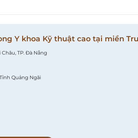
ong Y khoa Kỹ thuật cao tại miền Tr
i Châu, TP. Đà Nẵng
 Tỉnh Quảng Ngãi
l