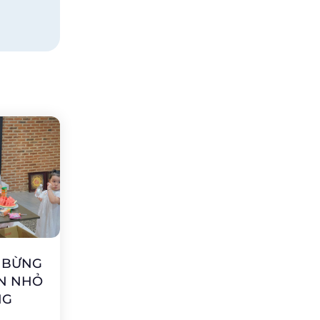
G BỪNG
ẠN NHỎ
NG