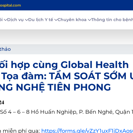
ospital.com
ôi
Dịch vụ
Du lịch Y tế
Chuyên khoa
Thông tin cho bệ
 thảo
i hợp cùng Global Health
ức Tọa đàm: TẦM SOÁT SỚM
ÔNG NGHỆ TIÊN PHONG
𝟒
Số 4 – 6 – 8 Hồ Huấn Nghiệp, P. Bến Nghé, Quận 1
 miễn phí qua:
https://forms.gle/vZzY1uxF1jDxAo