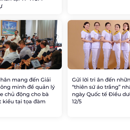
ự
Nhân mang đến Giải
Gửi lời tri ân đến nhữ
ông minh để quản lý
“thiên sứ áo trắng” n
e chủ động cho bà
ngày Quốc tế Điều d
t kiều tại tọa đàm
12/5