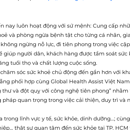
ến nay luôn hoạt động với sứ mệnh: Cung cấp nhữ
oẻ và phòng ngừa bệnh tật cho từng cá nhân, gia
 không ngừng nỗ lực, đi tiên phong trong việc cập
để giúp người dân, khách hàng được tầm soát sức 
 tăng tuổi thọ và chất lượng cuộc sống.
 chăm sóc sức khoẻ chủ động đến gần hơn với kh
Nẵng phối hợp cùng Global Health Assist Việt Nam
 thư và đột quỵ với công nghệ tiên phong” nhằm 
 pháp quan trọng trong việc cải thiện, duy trì và
trong lĩnh vực y tế, sức khỏe, dinh dưỡng…; cùng
iệp… thật sự quan tâm đến sức khỏe tại TP. HCM 