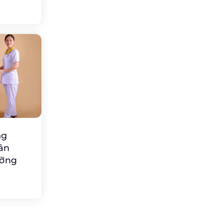
ng
hân
ưỡng