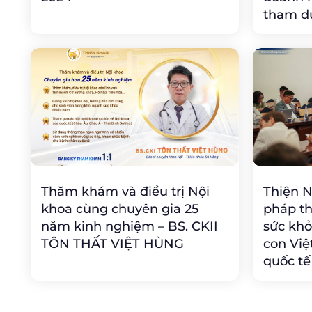
tham d
Thăm khám và điều trị Nội
Thiện 
khoa cùng chuyên gia 25
pháp th
năm kinh nghiệm – BS. CKII
sức khỏ
TÔN THẤT VIỆT HÙNG
con Việ
quốc tế