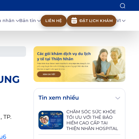
nh nhân
Bản tin
VI
LIÊN HỆ
ĐẶT LỊCH KHÁM
 UNG
Tin xem nhiều
CHĂM SÓC SỨC KHỎE
, TP.
TỐI ƯU VỚI THẺ BẢO
HIỂM CAO CẤP TẠI
THIỆN NHÂN HOSPITAL
su6