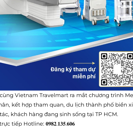
 cùng Vietnam Travelmart ra mắt chương trình Me
hân, kết hợp tham quan, du lịch thành phố biển x
tác, khách hàng đang sinh sống tại TP HCM.
p Hotline: 𝟎𝟗𝟖𝟐.𝟏𝟑𝟓.𝟔𝟎𝟔