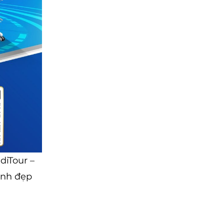
diTour –
inh đẹp