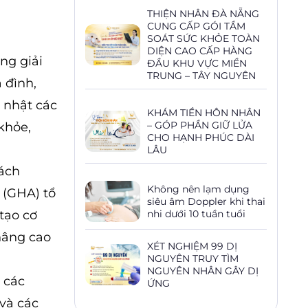
THIỆN NHÂN ĐÀ NẴNG
CUNG CẤP GÓI TẦM
SOÁT SỨC KHỎE TOÀN
DIỆN CAO CẤP HÀNG
ng giải
ĐẦU KHU VỰC MIỀN
TRUNG – TÂY NGUYÊN
 đình,
 nhật các
KHÁM TIỀN HÔN NHÂN
– GÓP PHẦN GIỮ LỬA
khỏe,
CHO HẠNH PHÚC DÀI
LÂU
ách
Không nên lạm dụng
 (GHA) tổ
siêu âm Doppler khi thai
tạo cơ
nhi dưới 10 tuần tuổi
 nâng cao
XÉT NGHIỆM 99 DỊ
NGUYÊN TRUY TÌM
NGUYÊN NHÂN GÂY DỊ
 các
ỨNG
và các