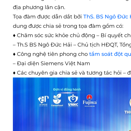
địa phương lân cận.
Tọa đàm được dẫn dắt bởi
ThS. BS Ngô Đức 
dung được chia sẻ trong tọa đàm gồm có:
♦ Chăm sóc sức khỏe chủ động – Bí quyết ch
– Th.S BS Ngô Đức Hải – Chủ tịch HĐQT, Tổ
♦ Công nghệ tiên phong cho
tầm soát đột q
– Đại diện Siemens Việt Nam
♦ Các chuyên gia chia sẻ và tương tác hỏi 