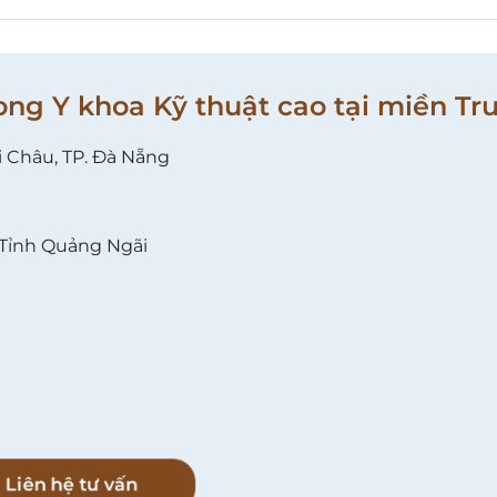
ong Y khoa Kỹ thuật cao tại miền Tr
i Châu, TP. Đà Nẵng
 Tỉnh Quảng Ngãi
l
Liên hệ tư vấn