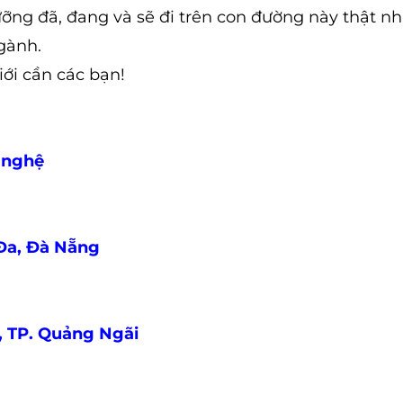
ỡng đã, đang và sẽ đi trên con đường này thật nh
gành.
iới cần các bạn!
 nghệ
Đa, Đà Nẵng
 TP. Quảng Ngãi