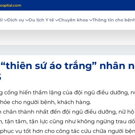
ospital.com
ôi
Dịch vụ
Du lịch Y tế
Chuyên khoa
Thông tin cho bệ
g “thiên sứ áo trắng” nhân 
5
ng cống hiến thầm lặng của đội ngũ điều dưỡng, n
 khỏe cho người bệnh, khách hàng.
n chân thành nhất đến đội ngũ điều dưỡng, nữ hộ 
nh, tận tâm, tận lực cũng như không ngừng trau dồ
 phục vụ tốt hơn cho công tác cứu chữa người bện