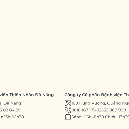
viện Thiện Nhân Đà Nẵng
Công ty Cổ phần Bệnh viện T
a, Đà Nẵng
168 Hùng Vương, Quảng Ng
3 82 84 89
0818 167 171
–
02553 888 999
u: 13h–16h30
Sáng: 06h–11h30 Chiều: 13h3