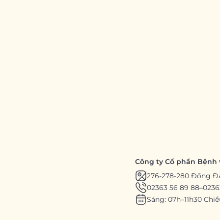
Công ty Cổ phần Bệnh 
276-278-280 Đống Đ
02363 56 89 88
–
0236
Sáng: 07h–11h30 Chiề