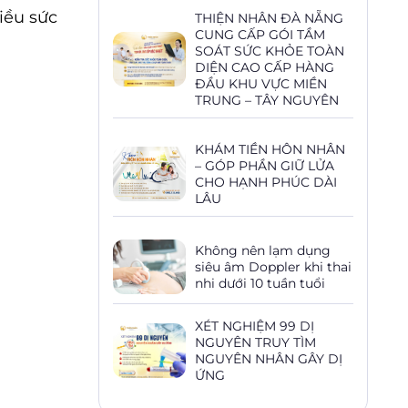
iều sức
THIỆN NHÂN ĐÀ NẴNG
CUNG CẤP GÓI TẦM
SOÁT SỨC KHỎE TOÀN
DIỆN CAO CẤP HÀNG
ĐẦU KHU VỰC MIỀN
TRUNG – TÂY NGUYÊN
KHÁM TIỀN HÔN NHÂN
– GÓP PHẦN GIỮ LỬA
CHO HẠNH PHÚC DÀI
LÂU
Không nên lạm dụng
siêu âm Doppler khi thai
nhi dưới 10 tuần tuổi
XÉT NGHIỆM 99 DỊ
NGUYÊN TRUY TÌM
NGUYÊN NHÂN GÂY DỊ
ỨNG