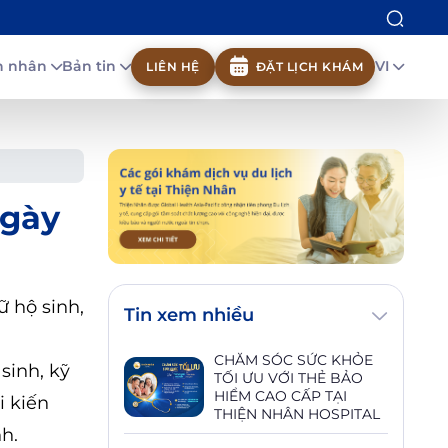
nh nhân
Bản tin
VI
LIÊN HỆ
ĐẶT LỊCH KHÁM
ngày
ữ hộ sinh,
Tin xem nhiều
CHĂM SÓC SỨC KHỎE
sinh, kỹ
TỐI ƯU VỚI THẺ BẢO
HIỂM CAO CẤP TẠI
i kiến
THIỆN NHÂN HOSPITAL
h.