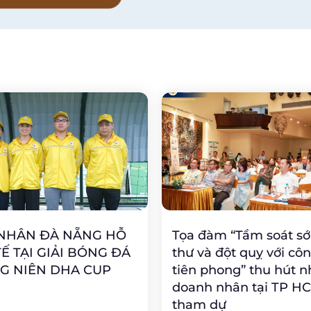
 NHÂN ĐÀ NẴNG HỖ
Tọa đàm “Tầm soát s
TẾ TẠI GIẢI BÓNG ĐÁ
thư và đột quỵ với cô
G NIÊN DHA CUP
tiên phong” thu hút n
doanh nhân tại TP H
tham dự