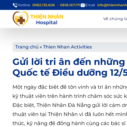
Hotline
0982.135.606
0818.167.171
Email
info@thiennhanh
Về chúng t
Trang chủ
»
Thien Nhan Activities
Gửi lời tri ân đến nhữn
Quốc tế Điều dưỡng 12/
Một ngày đặc biệt để tôn vinh và tri ân nhữ
kỹ thuật viên trên hành trình chăm sóc sức
Đặc biệt, Thiện Nhân Đà Nẵng gửi lời cảm ơ
thuật viên tại Thiện Nhân vì đã luôn hết mì
thức, kỹ năng để đồng hành cùng các bác sĩ