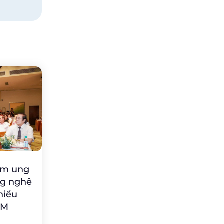
ớm ung
ng nghệ
hiều
CM