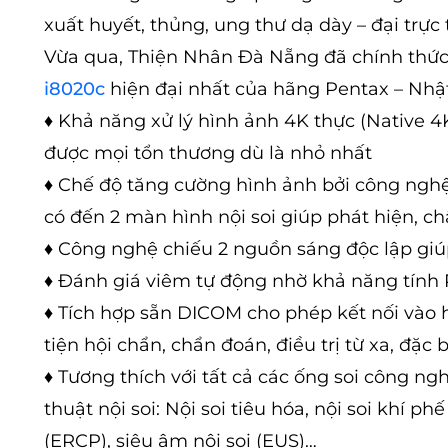
xuất huyết, thủng, ung thư dạ dày – đại trực
Vừa qua, Thiện Nhân Đà Nẵng đã chính thứ
i8020c
hiện đại nhất của hãng Pentax – Nhật 
♦ Khả năng xử lý hình ảnh 4K thực (Native 4
được mọi tổn thương dù là nhỏ nhất
♦
Chế độ tăng cường hình ảnh bởi công nghệ
có đến 2 màn hình nội soi giúp phát hiện, c
♦
Công nghệ chiếu 2 nguồn sáng độc lập giúp 
♦
Đánh giá viêm tự động nhờ khả năng tính 
♦
Tích hợp sẵn DICOM cho phép kết nối vào h
tiện hội chẩn, chẩn đoán, điều trị từ xa, đặc
♦
Tương thích với tất cả các ống soi công ng
thuật nội soi: Nội soi tiêu hóa, nội soi khí p
(ERCP), siêu âm nội soi (EUS)…