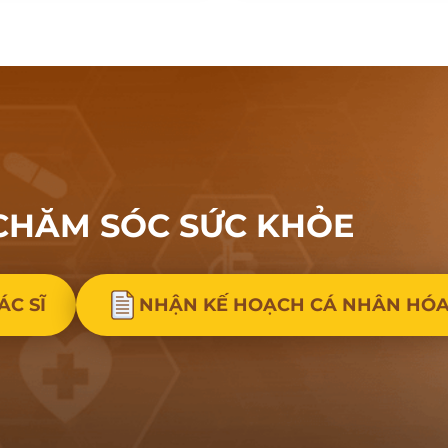
CHĂM SÓC
SỨC KHỎE
ÁC SĨ
NHẬN KẾ HOẠCH CÁ NHÂN HÓ