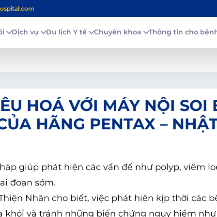
ospital.com
ôi
Dịch vụ
Du lịch Y tế
Chuyên khoa
Thông tin cho bệ
ÊU HOÁ VỚI MÁY NỘI SOI 
 CỦA HÃNG PENTAX – NHẬ
áp giúp phát hiện các vấn đề như polyp, viêm loé
iai đoạn sớm.
hiện Nhân cho biết, việc phát hiện kịp thời các b
 khỏi và tránh những biến chứng nguy hiểm như 