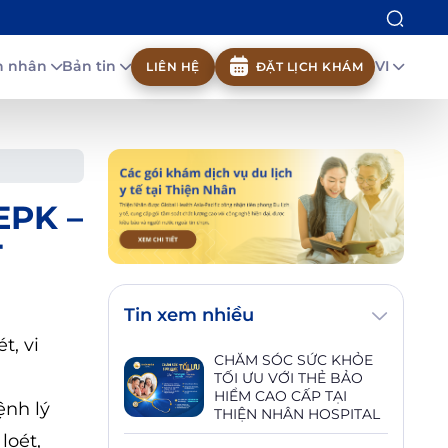
nh nhân
Bản tin
VI
LIÊN HỆ
ĐẶT LỊCH KHÁM
EPK –
T
Tin xem nhiều
t, vi
CHĂM SÓC SỨC KHỎE
TỐI ƯU VỚI THẺ BẢO
HIỂM CAO CẤP TẠI
ệnh lý
THIỆN NHÂN HOSPITAL
loét,