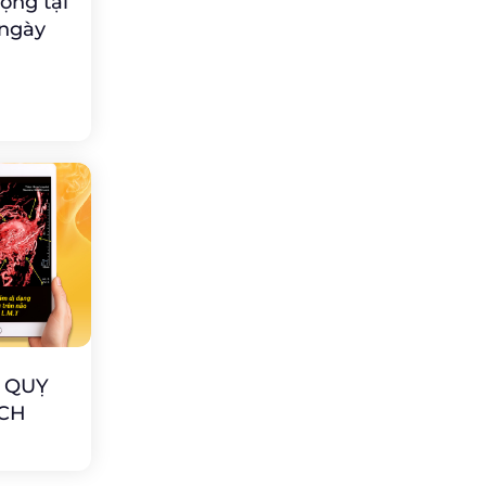
ộng tại
 ngày
 QUỴ
CH