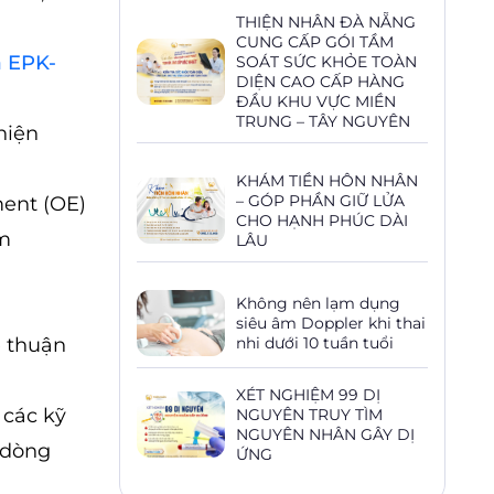
THIỆN NHÂN ĐÀ NẴNG
CUNG CẤP GÓI TẦM
á EPK-
SOÁT SỨC KHỎE TOÀN
DIỆN CAO CẤP HÀNG
ĐẦU KHU VỰC MIỀN
TRUNG – TÂY NGUYÊN
hiện
KHÁM TIỀN HÔN NHÂN
– GÓP PHẦN GIỮ LỬA
ment (OE)
CHO HẠNH PHÚC DÀI
ớm
LÂU
Không nên lạm dụng
siêu âm Doppler khi thai
ể thuận
nhi dưới 10 tuần tuổi
XÉT NGHIỆM 99 DỊ
 các kỹ
NGUYÊN TRUY TÌM
NGUYÊN NHÂN GÂY DỊ
c dòng
ỨNG