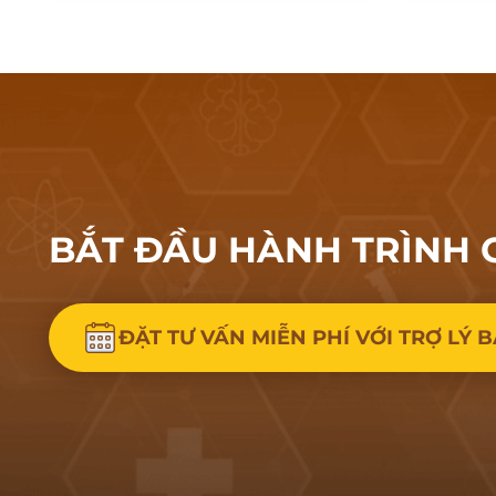
BẮT ĐẦU HÀNH
TRÌNH 
ĐẶT TƯ VẤN MIỄN PHÍ VỚI TRỢ LÝ B