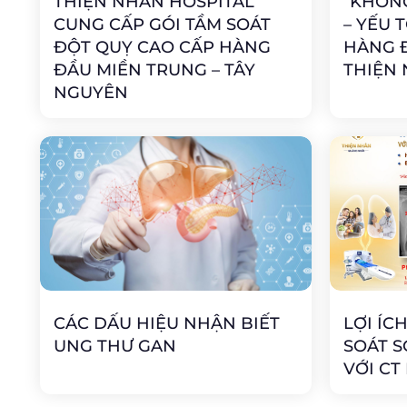
THIỆN NHÂN HOSPITAL
“KHÔNG
CUNG CẤP GÓI TẦM SOÁT
– YẾU 
ĐỘT QUỴ CAO CẤP HÀNG
HÀNG Đ
ĐẦU MIỀN TRUNG – TÂY
THIỆN
NGUYÊN
CÁC DẤU HIỆU NHẬN BIẾT
LỢI ÍC
UNG THƯ GAN
SOÁT S
VỚI CT