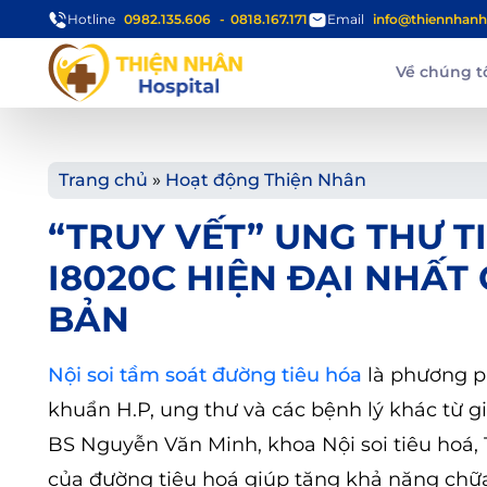
Hotline
0982.135.606
0818.167.171
Email
info@thiennhanh
Về chúng t
Trang chủ
»
Hoạt động Thiện Nhân
“TRUY VẾT” UNG THƯ TI
I8020C HIỆN ĐẠI NHẤT
BẢN
Nội soi tầm soát đường tiêu hóa
là phương ph
khuẩn H.P, ung thư và các bệnh lý khác từ g
BS Nguyễn Văn Minh, khoa Nội soi tiêu hoá, T
của đường tiêu hoá giúp tăng khả năng chữa