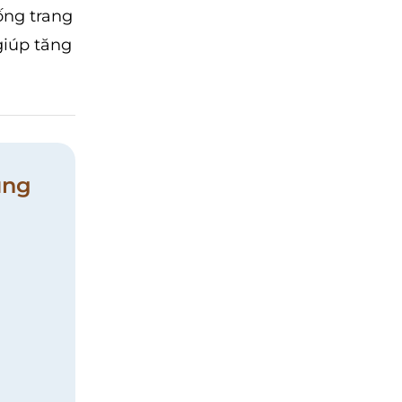
ống trang
giúp tăng
ung