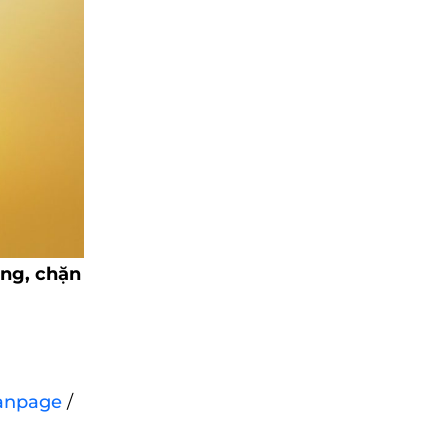
ùng, chặn
anpage
/