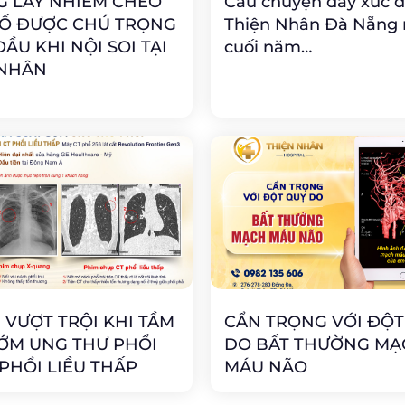
 LÂY NHIỄM CHÉO”
Câu chuyện đầy xúc đ
TỐ ĐƯỢC CHÚ TRỌNG
Thiện Nhân Đà Nẵng
ẦU KHI NỘI SOI TẠI
cuối năm…
 NHÂN
H VƯỢT TRỘI KHI TẦM
CẨN TRỌNG VỚI ĐỘT
ỚM UNG THƯ PHỔI
DO BẤT THƯỜNG MẠ
 PHỔI LIỀU THẤP
MÁU NÃO