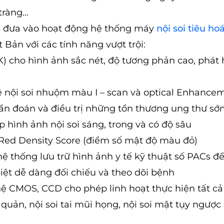
 tràng…
c đưa vào hoạt động hệ thống máy
nội soi tiêu ho
Bản với các tính năng vượt trội:
K) cho hình ảnh sắc nét, độ tương phản cao, phát 
 nội soi nhuộm màu I – scan và optical Enhance
hẩn đoán và điều trị những tổn thương ung thư s
hình ảnh nội soi sáng, trong và có độ sâu
Red Density Score (điểm số mật độ màu đỏ)
ệ thống lưu trữ hình ảnh y tế kỹ thuật số PACs đ
 biệt dễ dàng đối chiếu và theo dõi bệnh
hệ CMOS, CCD cho phép linh hoạt thực hiện tất cả
hế quản, nội soi tai mũi họng, nội soi mật tụy ngượ