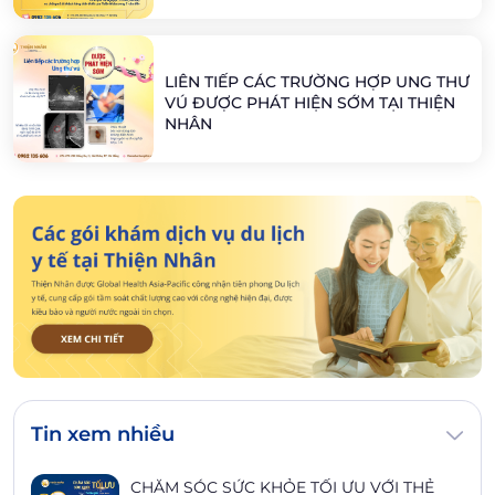
LIÊN TIẾP CÁC TRƯỜNG HỢP UNG THƯ
VÚ ĐƯỢC PHÁT HIỆN SỚM TẠI THIỆN
NHÂN
Tin xem nhiều
CHĂM SÓC SỨC KHỎE TỐI ƯU VỚI THẺ