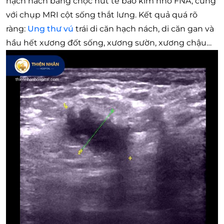
hạch nách bằng chọc hút tế bào kim nhỏ FNA, cùng
với chụp MRI cột sống thắt lưng. Kết quả quá rõ
ràng:
Ung thư vú
trái di căn hạch nách, di căn gan và
hầu hết xương đốt sống, xương sườn, xương chậu…