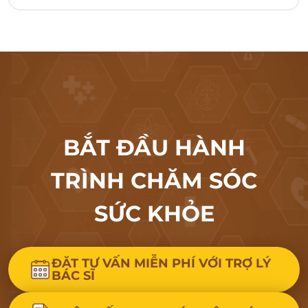
BẮT ĐẦU HÀNH
TRÌNH CHĂM SÓC
SỨC KHỎE
ĐẶT TƯ VẤN MIỄN PHÍ VỚI TRỢ LÝ
BÁC SĨ