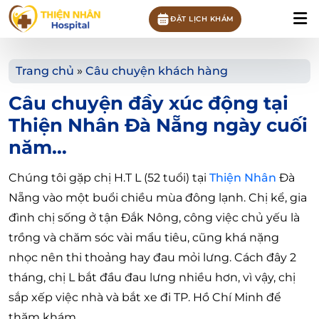
ĐẶT LỊCH KHÁM
Trang chủ
»
Câu chuyện khách hàng
Câu chuyện đầy xúc động tại
Thiện Nhân Đà Nẵng ngày cuối
năm…
Chúng tôi gặp chị H.T L (52 tuổi) tại
Thiện Nhân
Đà
Nẵng vào một buổi chiều mùa đông lạnh. Chị kể, gia
đình chị sống ở tận Đắk Nông, công việc chủ yếu là
trồng và chăm sóc vài mẩu tiêu, cũng khá nặng
nhọc nên thi thoảng hay đau mỏi lưng. Cách đây 2
tháng, chị L bắt đầu đau lưng nhiều hơn, vì vậy, chị
sắp xếp việc nhà và bắt xe đi TP. Hồ Chí Minh để
thăm khám.