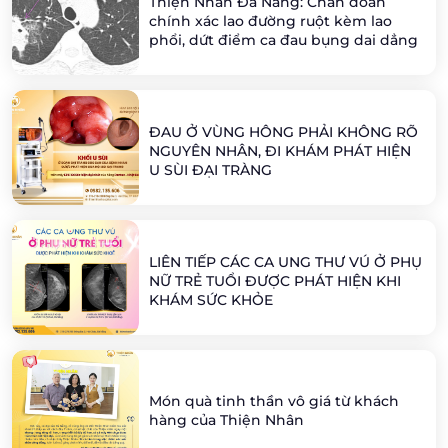
Thiện Nhân Đà Nẵng: Chẩn đoán
chính xác lao đường ruột kèm lao
phổi, dứt điểm ca đau bụng dai dẳng
ĐAU Ở VÙNG HÔNG PHẢI KHÔNG RÕ
NGUYÊN NHÂN, ĐI KHÁM PHÁT HIỆN
U SÙI ĐẠI TRÀNG
LIÊN TIẾP CÁC CA UNG THƯ VÚ Ở PHỤ
NỮ TRẺ TUỔI ĐƯỢC PHÁT HIỆN KHI
KHÁM SỨC KHỎE
Món quà tinh thần vô giá từ khách
hàng của Thiện Nhân