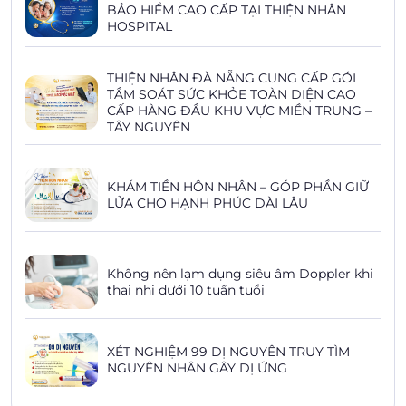
BẢO HIỂM CAO CẤP TẠI THIỆN NHÂN
HOSPITAL
THIỆN NHÂN ĐÀ NẴNG CUNG CẤP GÓI
TẦM SOÁT SỨC KHỎE TOÀN DIỆN CAO
CẤP HÀNG ĐẦU KHU VỰC MIỀN TRUNG –
TÂY NGUYÊN
KHÁM TIỀN HÔN NHÂN – GÓP PHẦN GIỮ
LỬA CHO HẠNH PHÚC DÀI LÂU
Không nên lạm dụng siêu âm Doppler khi
thai nhi dưới 10 tuần tuổi
XÉT NGHIỆM 99 DỊ NGUYÊN TRUY TÌM
NGUYÊN NHÂN GÂY DỊ ỨNG