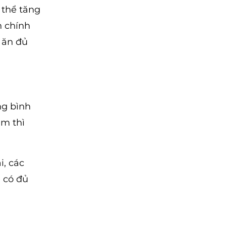
 thể tăng
n chính
 ăn đủ
ng bình
im thì
i, các
ể có đủ