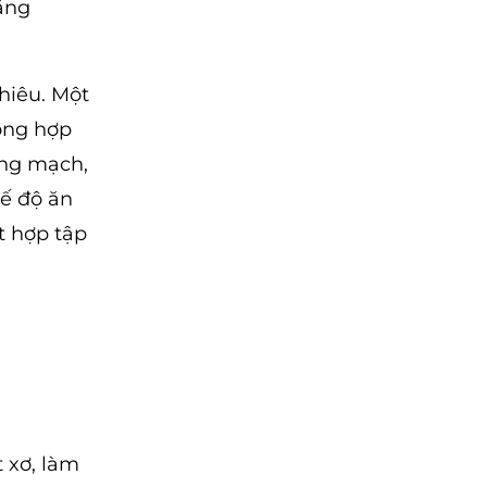
ăng
hiêu. Một
ông hợp
ộng mạch,
hế độ ăn
t hợp tập
t xơ, làm