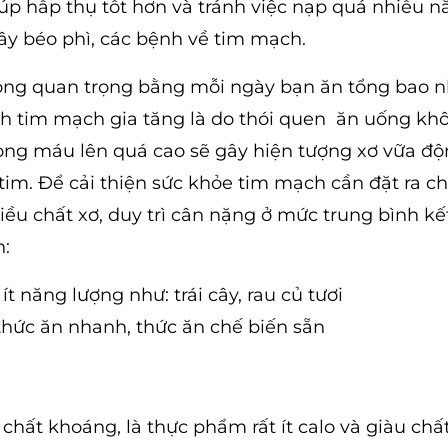
úp hấp thụ tốt hơn và tránh việc nạp quá nhiều n
ây béo phì, các bệnh về tim mạch.
ông quan trọng bằng mỗi ngày bạn ăn tổng bao n
h tim mạch gia tăng là do thói quen ăn uống kh
 trong máu lên quá cao sẽ gây hiện tượng xơ vữa đ
im. Để cải thiện sức khỏe tim mạch cần đặt ra c
hiều chất xơ, duy trì cân nặng ở mức trung bình kế
n:
 năng lượng như: trái cây, rau củ tươi
hức ăn nhanh, thức ăn chế biến sẵn
chất khoáng, là thực phẩm rất ít calo và giàu chấ