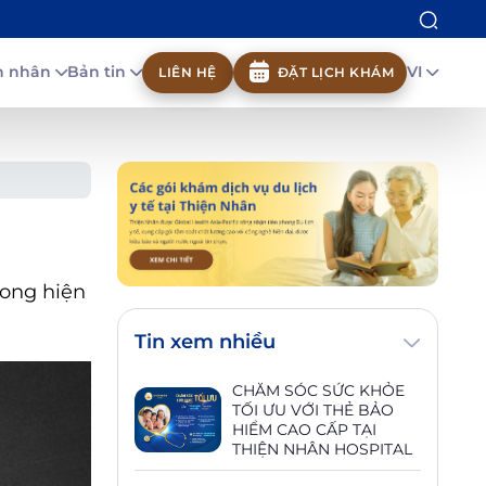
nh nhân
Bản tin
VI
LIÊN HỆ
ĐẶT LỊCH KHÁM
vong hiện
Tin xem nhiều
CHĂM SÓC SỨC KHỎE
TỐI ƯU VỚI THẺ BẢO
HIỂM CAO CẤP TẠI
THIỆN NHÂN HOSPITAL