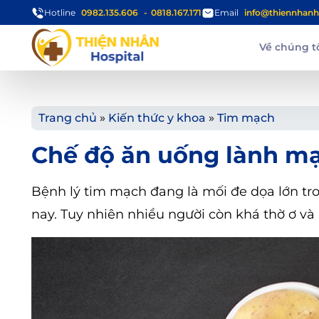
Hotline
0982.135.606
0818.167.171
Email
info@thiennhanh
Về chúng t
Trang chủ
»
Kiến thức y khoa
»
Tim mạch
Chế độ ăn uống lành m
Bệnh lý tim mạch đang là mối đe dọa lớn tr
nay. Tuy nhiên nhiều người còn khá thờ ơ v