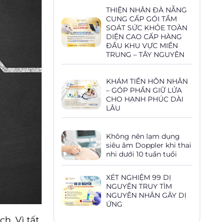
THIỆN NHÂN ĐÀ NẴNG
CUNG CẤP GÓI TẦM
SOÁT SỨC KHỎE TOÀN
DIỆN CAO CẤP HÀNG
ĐẦU KHU VỰC MIỀN
TRUNG – TÂY NGUYÊN
KHÁM TIỀN HÔN NHÂN
– GÓP PHẦN GIỮ LỬA
CHO HẠNH PHÚC DÀI
LÂU
Không nên lạm dụng
siêu âm Doppler khi thai
nhi dưới 10 tuần tuổi
XÉT NGHIỆM 99 DỊ
NGUYÊN TRUY TÌM
NGUYÊN NHÂN GÂY DỊ
ỨNG
h. Vì tất