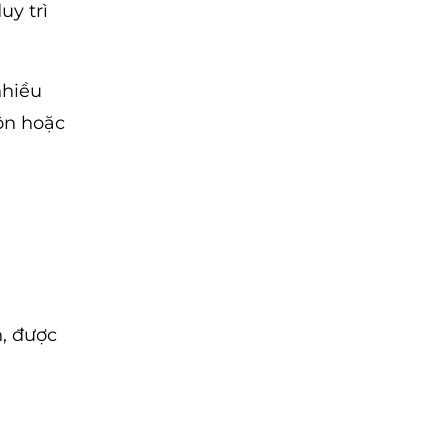
uy trì
nhiều
ộn hoặc
, được