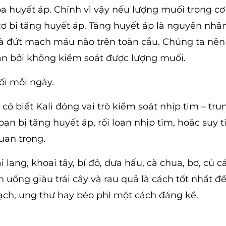
òa huyết áp. Chính vì vậy nếu lượng muối trong cơ
 cơ bị tăng huyết áp. Tăng huyết áp là nguyên nhâ
à đứt mạch máu não trên toàn cầu. Chúng ta nên
ẵn bởi không kiểm soát được lượng muối.
i mỗi ngày.
ó biết Kali đóng vai trò kiểm soát nhịp tim – tru
 bị tăng huyết áp, rối loạn nhịp tim, hoặc suy t
uan trọng.
ang, khoai tây, bí đỏ, dưa hấu, cà chua, bơ, củ cả
 ăn uống giàu trái cây và rau quả là cách tốt nhất đ
ạch, ung thư hay béo phì một cách đáng kể.