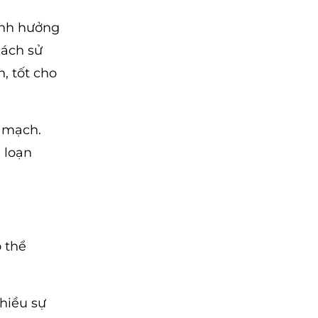
ảnh hưởng
cách sử
, tốt cho
m mạch.
 loạn
 thể
nhiều sự