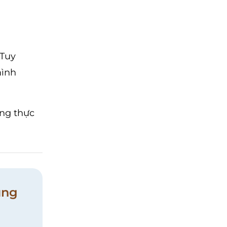
 Tuy
mình
ững thực
ung