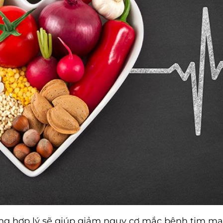
g hợp lý sẽ giúp giảm nguy cơ mắc bệnh tim mạc