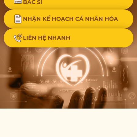
BÁC SĨ
NHẬN KẾ HOẠCH CÁ NHÂN HÓA
LIÊN HỆ NHANH