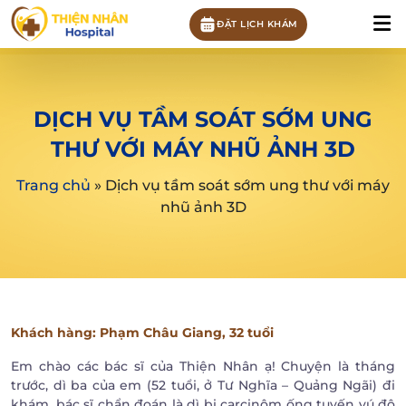
ĐẶT LỊCH KHÁM
DỊCH VỤ TẦM SOÁT SỚM UNG
THƯ VỚI MÁY NHŨ ẢNH 3D
Trang chủ
»
Dịch vụ tầm soát sớm ung thư với máy
nhũ ảnh 3D
Khách hàng
: Phạm Châu Giang,
32 tuổi
Em chào các bác sĩ của Thiện Nhân ạ! Chuyện là tháng
trước, dì ba của em (52 tuổi, ở Tư Nghĩa – Quảng Ngãi) đi
khám, bác sĩ chẩn đoán là dì bị carcinôm ống tuyến vú độ