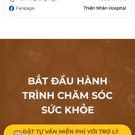
Fanpage
Thiện Nhân Hospital
BẮT ĐẦU HÀNH
TRÌNH CHĂM SÓC
SỨC KHỎE
ĐẶT TƯ VẤN MIỄN PHÍ VỚI TRỢ LÝ