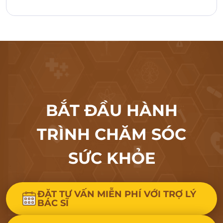
BẮT ĐẦU HÀNH
TRÌNH CHĂM SÓC
SỨC KHỎE
ĐẶT TƯ VẤN MIỄN PHÍ VỚI TRỢ LÝ
BÁC SĨ