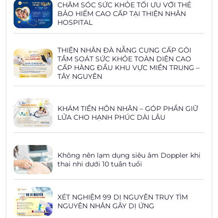
CHĂM SÓC SỨC KHỎE TỐI ƯU VỚI THẺ
BẢO HIỂM CAO CẤP TẠI THIỆN NHÂN
HOSPITAL
THIỆN NHÂN ĐÀ NẴNG CUNG CẤP GÓI
TẦM SOÁT SỨC KHỎE TOÀN DIỆN CAO
CẤP HÀNG ĐẦU KHU VỰC MIỀN TRUNG –
TÂY NGUYÊN
KHÁM TIỀN HÔN NHÂN – GÓP PHẦN GIỮ
LỬA CHO HẠNH PHÚC DÀI LÂU
Không nên lạm dụng siêu âm Doppler khi
thai nhi dưới 10 tuần tuổi
XÉT NGHIỆM 99 DỊ NGUYÊN TRUY TÌM
NGUYÊN NHÂN GÂY DỊ ỨNG