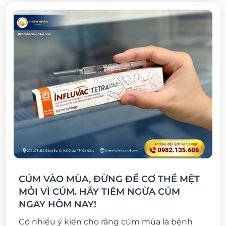
CÚM VÀO MÙA, ĐỪNG ĐỂ CƠ THỂ MỆT
MỎI VÌ CÚM. HÃY TIÊM NGỪA CÚM
NGAY HÔM NAY!
Có nhiều ý kiến cho rằng cúm mùa là bệnh