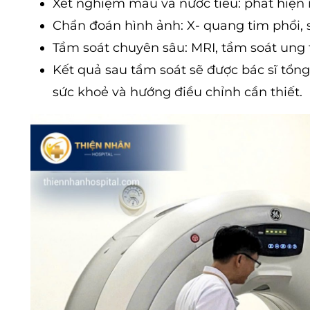
Xét nghiệm máu và nước tiểu: phát hiện 
Chẩn đoán hình ảnh: X- quang tim phổi, s
Tầm soát chuyên sâu: MRI, tầm soát ung t
Kết quả sau tầm soát sẽ được bác sĩ tổng 
sức khoẻ và hướng điều chỉnh cần thiết.