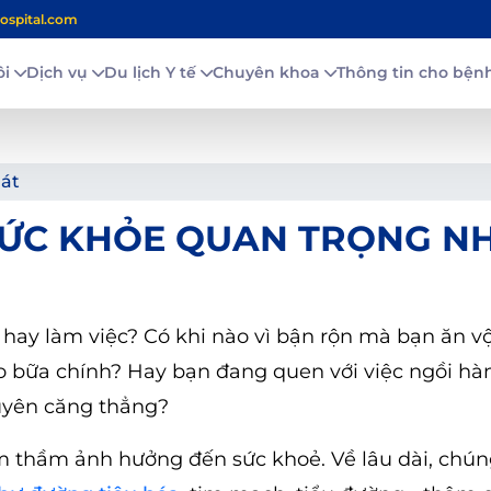
ospital.com
ôi
Dịch vụ
Du lịch Y tế
Chuyên khoa
Thông tin cho bệ
uát
SỨC KHỎE QUAN TRỌNG N
hay làm việc? Có khi nào vì bận rộn mà bạn ăn v
o bữa chính? Hay bạn đang quen với việc ngồi hà
xuyên căng thẳng?
m thầm ảnh hưởng đến sức khoẻ. Về lâu dài, chún