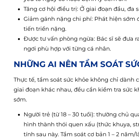
Tăng cơ hội điều trị: Ở giai đoạn đầu, đa 
Giảm gánh nặng chi phí: Phát hiện sớm đồ
tiến triển nặng.
Được tư vấn phòng ngừa: Bác sĩ sẽ đưa ra
ngơi phù hợp với từng cá nhân.
NHỮNG AI NÊN TẦM SOÁT SỨ
Thực tế, tầm soát sức khỏe không chỉ dành c
giai đoạn khác nhau, đều cần kiểm tra sức k
sớm.
Người trẻ (từ 18 – 30 tuổi): thường chủ q
hình thành thói quen xấu (thức khuya, s
tính sau này. Tầm soát cơ bản 1 – 2 năm/l