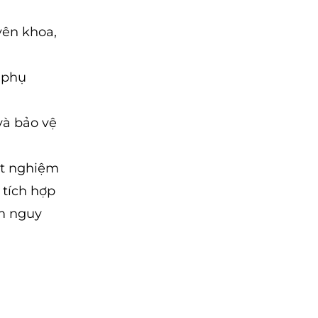
yên khoa,
 phụ
và bảo vệ
ét nghiệm
 tích hợp
ớm nguy