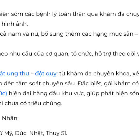
hiện sớm các bệnh lý toàn thân qua khám đa chu
 hình ảnh.
 cả nam và nữ, bổ sung thêm các hạng mục sản –
o nhu cầu của cơ quan, tổ chức, hỗ trợ theo dõi 
át ung thư
–
đột quỵ
: từ khám đa chuyên khoa, x
o đến tầm soát chuyên sâu. Đặc biệt, gói khám có
ức)
hiện đại hàng đầu khu vực, giúp phát hiện s
i chưa có triệu chứng.
n Nhân:
ừ Mỹ, Đức, Nhật, Thuỵ Sĩ.