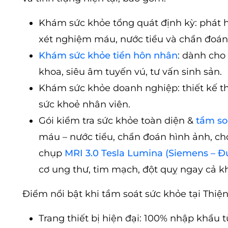
Khám sức khỏe tổng quát định kỳ: phát 
xét nghiệm máu, nước tiểu và chẩn đoán
Khám sức khỏe tiền hôn nhân
: dành cho
khoa, siêu âm tuyến vú, tư vấn sinh sản.
Khám sức khỏe doanh nghiệp: thiết kế the
sức khoẻ nhân viên.
Gói kiểm tra sức khỏe toàn diện &
tầm so
máu – nước tiểu, chẩn đoán hình ảnh, ch
chụp
MRI 3.0 Tesla Lumina (Siemens – Đ
cơ ung thư, tim mạch, đột quỵ ngay cả kh
Điểm nổi bật khi tầm soát sức khỏe tại Thiệ
Trang thiết bị hiện đại: 100% nhập khẩu t