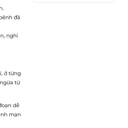
n.
 bệnh đã
n, nghỉ
, ở từng
 ngừa từ
 đoạn dễ
bệnh mạn