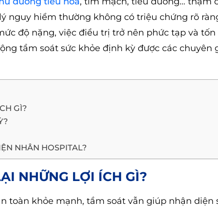
hư đường tiêu hóa
, tim mạch, tiểu đường… thậm c
 lý nguy hiểm thường không có triệu chứng rõ ràng
mức độ nặng, việc điều trị trở nên phức tạp và tố
ủ động tầm soát sức khỏe định kỳ được các chuyên g
CH GÌ?
Ỳ?
HIỆN NHÂN HOSPITAL?
I NHỮNG LỢI ÍCH GÌ?
àn toàn khỏe mạnh, tầm soát vẫn giúp nhận diện