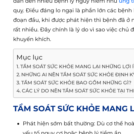
dẫn đến nhiều bệnh lý nguy hiểm như
ung t
quỵ. Điều đáng lo ngại là phần lớn các bệnh
đoạn đầu, khi được phát hiện thì bệnh đã ở 
rất nhiều. Đây chính là lý do vì sao việc ch
khuyến khích.
Mục lục
TẦM SOÁT SỨC KHỎE MANG LẠI NHỮNG LỢI Í
NHỮNG AI NÊN TẦM SOÁT SỨC KHỎE ĐỊNH K
TẦM SOÁT SỨC KHỎE BAO GỒM NHỮNG GÌ?
CÁC LÝ DO NÊN TẦM SOÁT SỨC KHỎE TẠI T
TẦM SOÁT SỨC KHỎE MANG LẠ
Phát hiện sớm bất thường: Dù cơ thể ho
yếu tố nguy cơ hoặc bệnh lý tiềm ẩn.