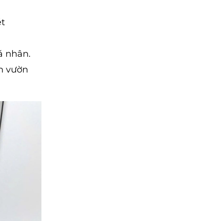
ét
á nhân.
n vườn