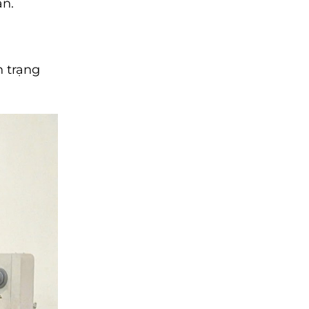
ận.
h trạng