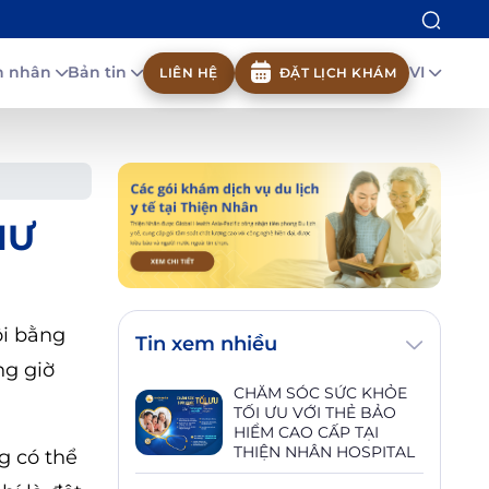
nh nhân
Bản tin
VI
LIÊN HỆ
ĐẶT LỊCH KHÁM
HƯ
ội bằng
Tin xem nhiều
ng giờ
CHĂM SÓC SỨC KHỎE
TỐI ƯU VỚI THẺ BẢO
HIỂM CAO CẤP TẠI
THIỆN NHÂN HOSPITAL
g có thể