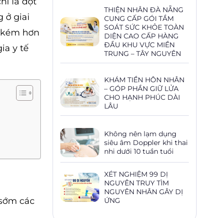
hí là đột
THIỆN NHÂN ĐÀ NẴNG
 ở giai
CUNG CẤP GÓI TẦM
SOÁT SỨC KHỎE TOÀN
n kém hơn
DIỆN CAO CẤP HÀNG
ĐẦU KHU VỰC MIỀN
ia y tế
TRUNG – TÂY NGUYÊN
KHÁM TIỀN HÔN NHÂN
– GÓP PHẦN GIỮ LỬA
CHO HẠNH PHÚC DÀI
LÂU
Không nên lạm dụng
siêu âm Doppler khi thai
nhi dưới 10 tuần tuổi
XÉT NGHIỆM 99 DỊ
NGUYÊN TRUY TÌM
NGUYÊN NHÂN GÂY DỊ
 sớm các
ỨNG