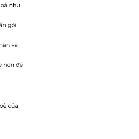
 hoá như
ần gói
nhân và
ỳ hơn để
hoẻ của