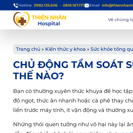
Hotline
0982.135.606
0818.167.171
Email
info@thiennhanh
Về chúng t
Trang chủ
»
Kiến thức y khoa
»
Sức khỏe tổng q
CHỦ ĐỘNG TẦM SOÁT 
THẾ NÀO?
Bạn có thường xuyên thức khuya để học tập 
đồ ngọt, thức ăn nhanh hoặc cà phê thay ch
liền trước máy tính, ít vận động và thường 
Những thói quen tưởng như vô hại này lại â