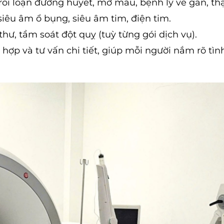
rối loạn đường huyết, mỡ máu, bệnh lý về gan, th
iêu âm ổ bụng, siêu âm tim, điện tim.
hư, tầm soát đột quỵ (tuỳ từng gói dịch vụ).
hợp và tư vấn chi tiết, giúp mỗi người nắm rõ tìn