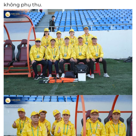
không phụ thu.