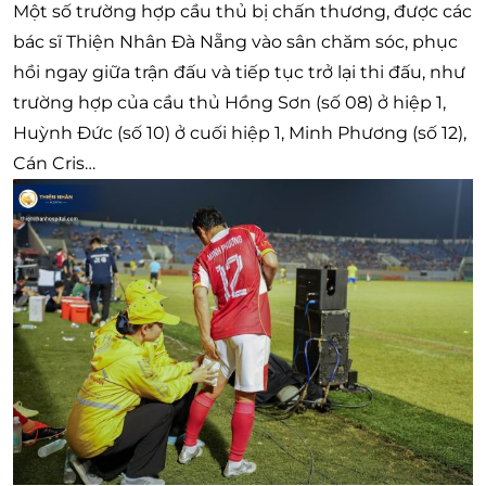
Một số trường hợp cầu thủ bị chấn thương, được các
bác sĩ Thiện Nhân Đà Nẵng vào sân chăm sóc, phục
hồi ngay giữa trận đấu và tiếp tục trở lại thi đấu, như
trường hợp của cầu thủ Hồng Sơn (số 08) ở hiệp 1,
Huỳnh Đức (số 10) ở cuối hiệp 1, Minh Phương (số 12),
Cán Cris…