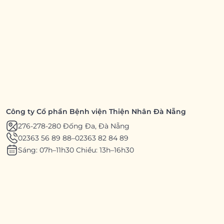
Công ty Cổ phần Bệnh viện Thiện Nhân Đà Nẵng
276-278-280 Đống Đa, Đà Nẵng
02363 56 89 88
–
02363 82 84 89
Sáng: 07h–11h30 Chiều: 13h–16h30