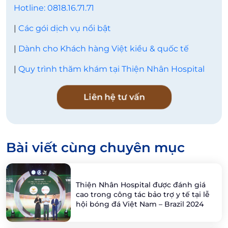
Hotline: 0818.16.71.71
|
Các gói dịch vụ nổi bật
|
Dành cho Khách hàng Việt kiều & quốc tế
|
Quy trình thăm khám tại Thiện Nhân Hospital
Liên hệ tư vấn
Bài viết cùng chuyên mục
Thiện Nhân Hospital được đánh giá
cao trong công tác bảo trợ y tế tại lễ
hội bóng đá Việt Nam – Brazil 2024