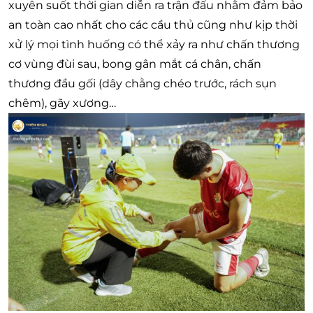
xuyên suốt thời gian diễn ra trận đấu nhằm đảm bảo
an toàn cao nhất cho các cầu thủ cũng như kịp thời
xử lý mọi tình huống có thể xảy ra như chấn thương
cơ vùng đùi sau, bong gân mắt cá chân, chấn
thương đầu gối (dây chằng chéo trước, rách sụn
chêm), gãy xương…