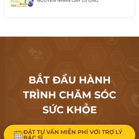
NGUYÊN NHÂN GÂY DỊ ỨNG
BẮT ĐẦU HÀNH
TRÌNH CHĂM SÓC
SỨC KHỎE
ĐẶT TƯ VẤN MIỄN PHÍ VỚI TRỢ LÝ
BÁC SĨ