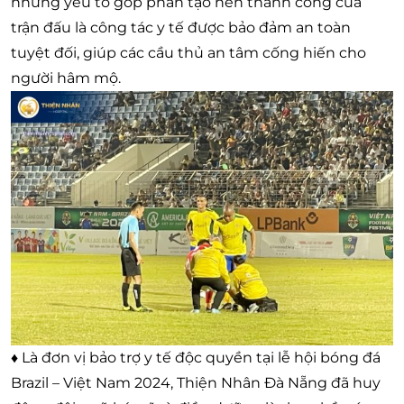
những yếu tố góp phần tạo nên thành công của
trận đấu là công tác y tế được bảo đảm an toàn
tuyệt đối, giúp các cầu thủ an tâm cống hiến cho
người hâm mộ.
♦ Là đơn vị bảo trợ y tế độc quyền tại lễ hội bóng đá
Brazil – Việt Nam 2024, Thiện Nhân Đà Nẵng đã huy