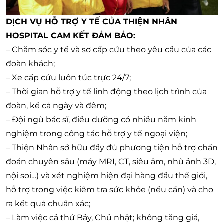
DỊCH VỤ HỖ TRỢ Y TẾ CỦA THIỆN NHÂN
HOSPITAL CAM KẾT ĐẢM BẢO:
– Chăm sóc y tế và sơ cấp cứu theo yêu cầu của các
đoàn khách;
– Xe cấp cứu luôn túc trực 24/7;
– Thời gian hỗ trợ y tế linh động theo lịch trình của
đoàn, kể cả ngày và đêm;
– Đội ngũ bác sĩ, điều dưỡng có nhiều năm kinh
nghiệm trong công tác hỗ trợ y tế ngoại viện;
– Thiện Nhân sở hữu đầy đủ phương tiện hỗ trợ chẩn
đoán chuyên sâu (máy MRI, CT, siêu âm, nhũ ảnh 3D,
nội soi…) và xét nghiệm hiện đại hàng đầu thế giới,
hỗ trợ trong việc kiểm tra sức khỏe (nếu cần) và cho
ra kết quả chuẩn xác;
– Làm việc cả thứ Bảy, Chủ nhật; không tăng giá,