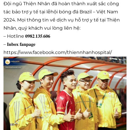
Đội ngũ Thiện Nhân đã hoàn thành xuất sắc công
tác bảo trợ y tế tại lễhội bóng đá Brazil – Việt Nam
2024. Mọi thông tin về dịch vụ hỗ trợ y tế tại Thiện
Nhân, quý khách vui lòng liên hệ:
– Hotline 𝟎𝟗𝟖𝟐.𝟏𝟑𝟓.𝟔𝟎𝟔
– 𝐈𝐧𝐛𝐨𝐱 𝐟𝐚𝐧𝐩𝐚𝐠𝐞
https://www.facebook.com/thiennhanhospital/