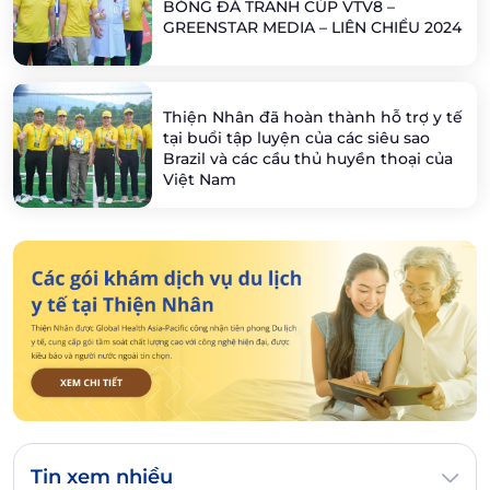
BÓNG ĐÁ TRANH CÚP VTV8 –
GREENSTAR MEDIA – LIÊN CHIỂU 2024
Thiện Nhân đã hoàn thành hỗ trợ y tế
tại buổi tập luyện của các siêu sao
Brazil và các cầu thủ huyền thoại của
Việt Nam
Tin xem nhiều