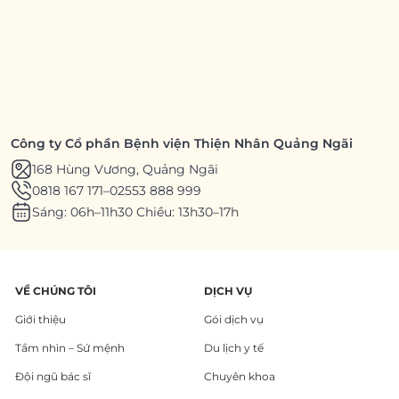
Công ty Cổ phần Bệnh viện Thiện Nhân Quảng Ngãi
168 Hùng Vương, Quảng Ngãi
0818 167 171
–
02553 888 999
Sáng: 06h–11h30 Chiều: 13h30–17h
VỀ CHÚNG TÔI
DỊCH VỤ
Giới thiệu
Gói dịch vụ
Tầm nhìn – Sứ mệnh
Du lịch y tế
Đội ngũ bác sĩ
Chuyên khoa