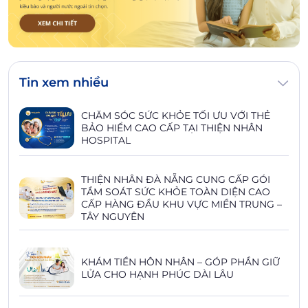
Tin xem nhiều
CHĂM SÓC SỨC KHỎE TỐI ƯU VỚI THẺ
BẢO HIỂM CAO CẤP TẠI THIỆN NHÂN
HOSPITAL
THIỆN NHÂN ĐÀ NẴNG CUNG CẤP GÓI
TẦM SOÁT SỨC KHỎE TOÀN DIỆN CAO
CẤP HÀNG ĐẦU KHU VỰC MIỀN TRUNG –
TÂY NGUYÊN
KHÁM TIỀN HÔN NHÂN – GÓP PHẦN GIỮ
LỬA CHO HẠNH PHÚC DÀI LÂU