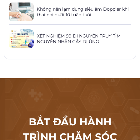
Không nên lạm dụng siêu âm Doppler khi
thai nhi dưới 10 tuần tuổi
XÉT NGHIỆM 99 DỊ NGUYÊN TRUY TÌM
NGUYÊN NHÂN GÂY DỊ ỨNG
BẮT ĐẦU HÀNH
TRÌNH CHĂM SÓC