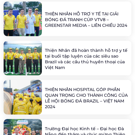
THIỆN NHÂN HỖ TRỢ Y TẾ TẠI GIẢI
BÓNG ĐÁ TRANH CÚP VTV8 –
GREENSTAR MEDIA – LIÊN CHIỂU 2024
Thiện Nhân đã hoàn thành hỗ trợ y tế
tại buổi tập luyện của các siêu sao
Brazil và các cầu thủ huyền thoại của
Việt Nam
THIỆN NHÂN HOSPITAL GÓP PHẦN
QUAN TRỌNG CHO THÀNH CÔNG CỦA
LỄ HỘI BÓNG ĐÁ BRAZIL – VIỆT NAM
2024
Trường Đại học Kinh tế – Đại học Đà
Nẵng đến thăm và chúc mừng Thiện