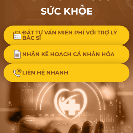
SỨC KHỎE
ĐẶT TƯ VẤN MIỄN PHÍ VỚI TRỢ LÝ
BÁC SĨ
NHẬN KẾ HOẠCH CÁ NHÂN HÓA
LIÊN HỆ NHANH