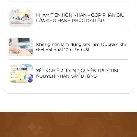
KHÁM TIỀN HÔN NHÂN – GÓP PHẦN GIỮ
LỬA CHO HẠNH PHÚC DÀI LÂU
Không nên lạm dụng siêu âm Doppler khi
thai nhi dưới 10 tuần tuổi
XÉT NGHIỆM 99 DỊ NGUYÊN TRUY TÌM
NGUYÊN NHÂN GÂY DỊ ỨNG