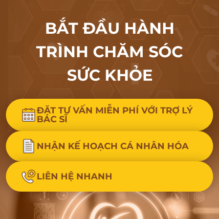
BẮT ĐẦU HÀNH
TRÌNH CHĂM SÓC
SỨC KHỎE
ĐẶT TƯ VẤN MIỄN PHÍ VỚI TRỢ LÝ
BÁC SĨ
NHẬN KẾ HOẠCH CÁ NHÂN HÓA
LIÊN HỆ NHANH