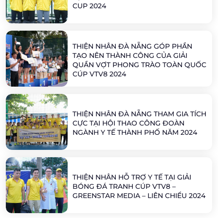
CUP 2024
THIỆN NHÂN ĐÀ NẴNG GÓP PHẦN
TẠO NÊN THÀNH CÔNG CỦA GIẢI
QUẦN VỢT PHONG TRÀO TOÀN QUỐC
CÚP VTV8 2024
THIỆN NHÂN ĐÀ NẴNG THAM GIA TÍCH
CỰC TẠI HỘI THAO CÔNG ĐOÀN
NGÀNH Y TẾ THÀNH PHỐ NĂM 2024
THIỆN NHÂN HỖ TRỢ Y TẾ TẠI GIẢI
BÓNG ĐÁ TRANH CÚP VTV8 –
GREENSTAR MEDIA – LIÊN CHIỂU 2024