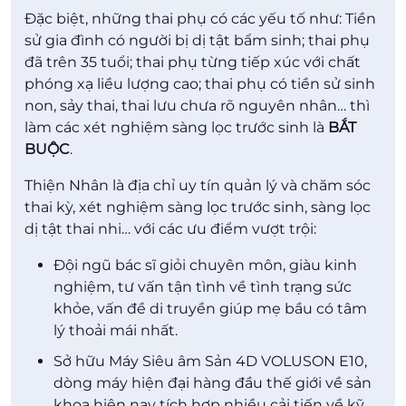
Đặc biệt, những thai phụ có các yếu tố như: Tiền
sử gia đình có người bị dị tật bẩm sinh; thai phụ
đã trên 35 tuổi; thai phụ từng tiếp xúc với chất
phóng xạ liều lượng cao; thai phụ có tiền sử sinh
non, sảy thai, thai lưu chưa rõ nguyên nhân… thì
làm các xét nghiệm sàng lọc trước sinh là
BẮT
BUỘC
.
Thiện Nhân là địa chỉ uy tín quản lý và chăm sóc
thai kỳ, xét nghiệm sàng lọc trước sinh, sàng lọc
dị tật thai nhi… với các ưu điểm vượt trội:
Đội ngũ bác sĩ giỏi chuyên môn, giàu kinh
nghiệm, tư vấn tận tình về tình trạng sức
khỏe, vấn đề di truyền giúp mẹ bầu có tâm
lý thoải mái nhất.
Sở hữu Máy Siêu âm Sản 4D VOLUSON E10,
dòng máy hiện đại hàng đầu thế giới về sản
khoa hiện nay tích hợp nhiều cải tiến về kỹ