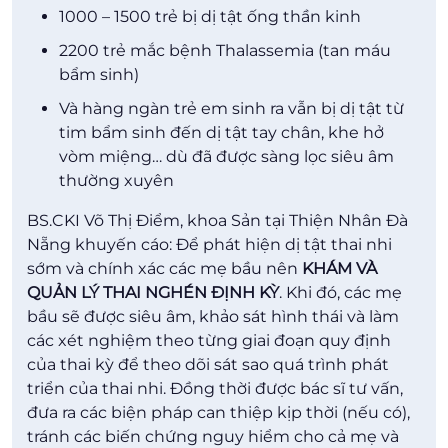
1000 – 1500 trẻ bị dị tật ống thần kinh
2200 trẻ mắc bệnh Thalassemia (tan máu
bẩm sinh)
Và hàng ngàn trẻ em sinh ra vẫn bị dị tật từ
tim bẩm sinh đến dị tật tay chân, khe hở
vòm miệng… dù đã được sàng lọc siêu âm
thường xuyên
BS.CKI Võ Thị Điểm, khoa Sản tại Thiện Nhân Đà
Nẵng khuyến cáo: Để phát hiện dị tật thai nhi
sớm và chính xác các mẹ bầu nên
KHÁM VÀ
QUẢN LÝ THAI NGHÉN ĐỊNH KỲ
. Khi đó, các mẹ
bầu sẽ được siêu âm, khảo sát hình thái và làm
các xét nghiệm theo từng giai đoạn quy định
của thai kỳ để theo dõi sát sao quá trình phát
triển của thai nhi. Đồng thời được bác sĩ tư vấn,
đưa ra các biện pháp can thiệp kịp thời (nếu có),
tránh các biến chứng nguy hiểm cho cả mẹ và