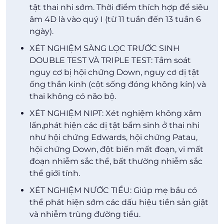
tật thai nhi sớm. Thời điểm thích hợp để siêu
âm 4D là vào quý I (từ 11 tuần đến 13 tuần 6
ngày).
XÉT NGHIỆM SÀNG LỌC TRƯỚC SINH
DOUBLE TEST VÀ TRIPLE TEST: Tầm soát
nguy cơ bị hội chứng Down, nguy cơ dị tật
ống thần kinh (cột sống đóng không kín) và
thai không có não bộ.
XÉT NGHIỆM NIPT: Xét nghiệm không xâm
lấn,phát hiện các dị tật bẩm sinh ở thai nhi
như hội chứng Edwards, hội chứng Patau,
hội chứng Down, đột biến mất đoạn, vi mất
đoạn nhiễm sắc thể, bất thường nhiễm sắc
thể giới tính.
XÉT NGHIỆM NƯỚC TIỂU: Giúp mẹ bầu có
thể phát hiện sớm các dấu hiệu tiền sản giật
và nhiễm trùng đường tiểu.