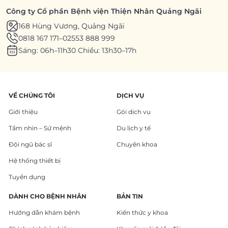
Công ty Cổ phần Bệnh viện Thiện Nhân Quảng Ngãi
168 Hùng Vương, Quảng Ngãi
0818 167 171
–
02553 888 999
Sáng: 06h–11h30 Chiều: 13h30–17h
VỀ CHÚNG TÔI
DỊCH VỤ
Giới thiệu
Gói dịch vụ
Tầm nhìn – Sứ mệnh
Du lịch y tế
Đội ngũ bác sĩ
Chuyên khoa
Hệ thống thiết bị
Tuyển dụng
DÀNH CHO BỆNH NHÂN
BẢN TIN
Hướng dẫn khám bệnh
Kiến thức y khoa