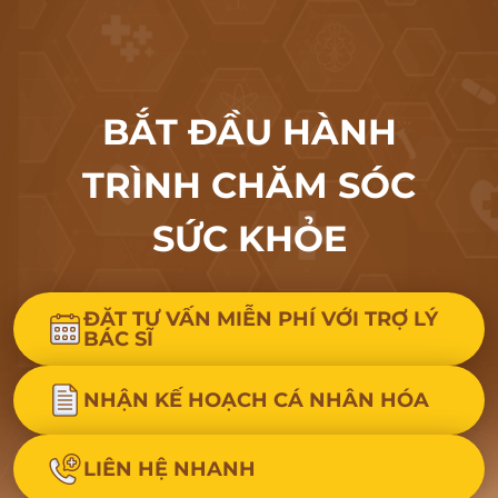
BẮT ĐẦU HÀNH
TRÌNH CHĂM SÓC
SỨC KHỎE
ĐẶT TƯ VẤN MIỄN PHÍ VỚI TRỢ LÝ
BÁC SĨ
NHẬN KẾ HOẠCH CÁ NHÂN HÓA
LIÊN HỆ NHANH