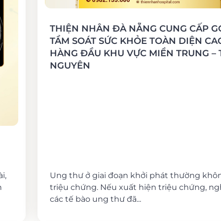
THIỆN NHÂN ĐÀ NẴNG CUNG CẤP G
TẦM SOÁT SỨC KHỎE TOÀN DIỆN CA
HÀNG ĐẦU KHU VỰC MIỀN TRUNG – 
NGUYÊN
i,
Ung thư ở giai đoạn khởi phát thường khô
h
triệu chứng. Nếu xuất hiện triệu chứng, ngh
các tế bào ung thư đã...