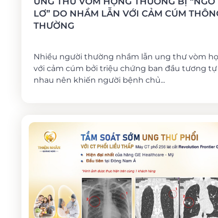
UNG THƯ VÒM HỌNG THƯỜNG BỊ “NGÓ
LƠ” DO NHẦM LẪN VỚI CẢM CÚM THÔN
THƯỜNG
Nhiều người thường nhầm lẫn ung thư vòm h
với cảm cúm bởi triệu chứng ban đầu tương tự
nhau nên khiến người bệnh chủ...