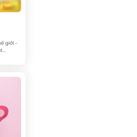
 giới -
...