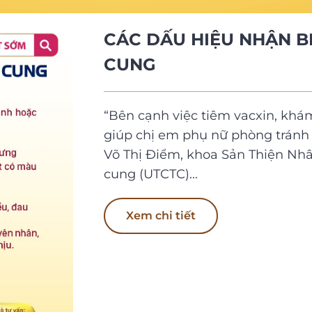
CÁC DẤU HIỆU NHẬN B
CUNG
“Bên cạnh việc tiêm vacxin, khám 
giúp chị em phụ nữ phòng tránh 
Võ Thị Điểm, khoa Sản Thiện Nh
cung (UTCTC)...
Xem chi tiết