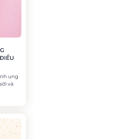
NG
 ĐIỀU
ệnh ung
iới và