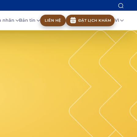
nh nhân
Bản tin
VI
LIÊN HỆ
ĐẶT LỊCH KHÁM