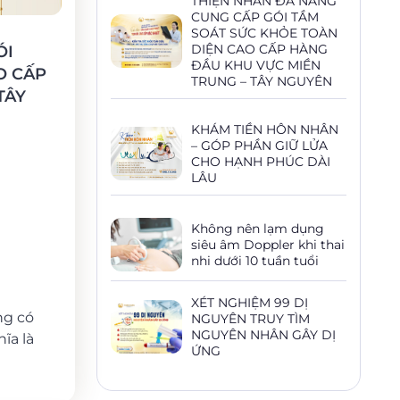
THIỆN NHÂN ĐÀ NẴNG
CUNG CẤP GÓI TẦM
SOÁT SỨC KHỎE TOÀN
DIỆN CAO CẤP HÀNG
ÓI
ĐẦU KHU VỰC MIỀN
O CẤP
TRUNG – TÂY NGUYÊN
TÂY
KHÁM TIỀN HÔN NHÂN
– GÓP PHẦN GIỮ LỬA
CHO HẠNH PHÚC DÀI
LÂU
Không nên lạm dụng
siêu âm Doppler khi thai
nhi dưới 10 tuần tuổi
XÉT NGHIỆM 99 DỊ
ng có
NGUYÊN TRUY TÌM
NGUYÊN NHÂN GÂY DỊ
ĩa là
ỨNG