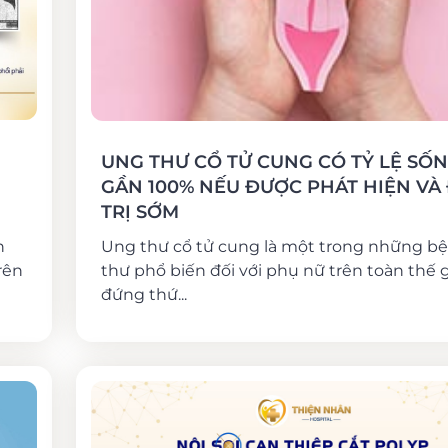
UNG THƯ CỔ TỬ CUNG CÓ TỶ LỆ SỐ
GẦN 100% NẾU ĐƯỢC PHÁT HIỆN VÀ
TRỊ SỚM
n
Ung thư cổ tử cung là một trong những b
rên
thư phổ biến đối với phụ nữ trên toàn thế g
đứng thứ...