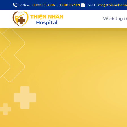
Hotline
0982.135.606
0818.167.171
Email
info@thiennhanh
Về chúng t