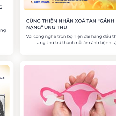
G
CÙNG THIỆN NHÂN XOÁ TAN “GÁNH
NẶNG” UNG THƯ
ọng
Với công nghệ trọn bộ hiện đại hàng đầu thế
- - - - Ung thư trở thành nỗi ám ảnh bệnh tật