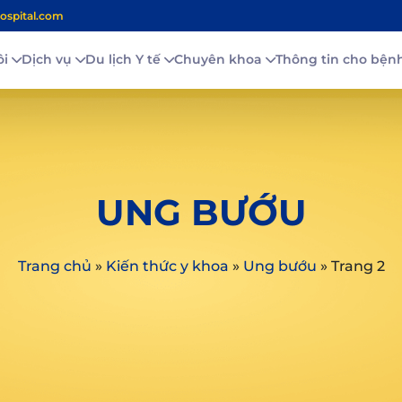
ospital.com
ôi
Dịch vụ
Du lịch Y tế
Chuyên khoa
Thông tin cho bệ
UNG BƯỚU
Trang chủ
»
Kiến thức y khoa
»
Ung bướu
»
Trang 2