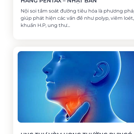
HÃNG PENTAX – NHẬT BẢN
Nội soi tầm soát đường tiêu hóa là phương ph
giúp phát hiện các vấn đề như polyp, viêm loét,
khuẩn H.P, ung thư...