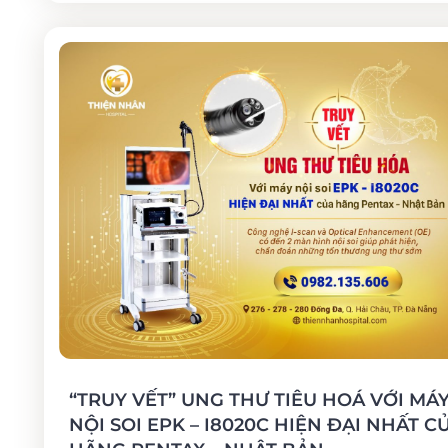
“TRUY VẾT” UNG THƯ TIÊU HOÁ VỚI MÁ
NỘI SOI EPK – I8020C HIỆN ĐẠI NHẤT C