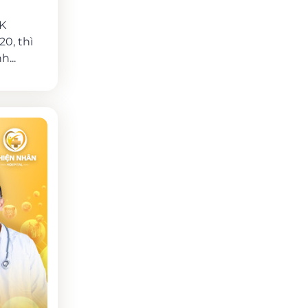
 K
0, thì
...