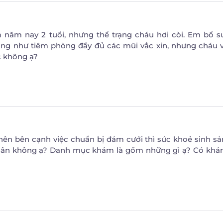
năm nay 2 tuổi, nhưng thể trạng cháu hơi còi. Em bổ s
ũng như tiêm phòng đầy đủ các mũi vắc xin, nhưng cháu 
 không ạ?
ên bên cạnh việc chuẩn bị đám cưới thì sức khoẻ sinh s
 nhân không ạ? Danh mục khám là gồm những gì ạ? Có khá