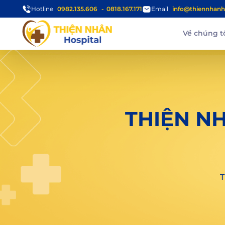
Hotline
0982.135.606
0818.167.171
Email
info@thiennhanh
Về chúng t
THIỆN NH
T