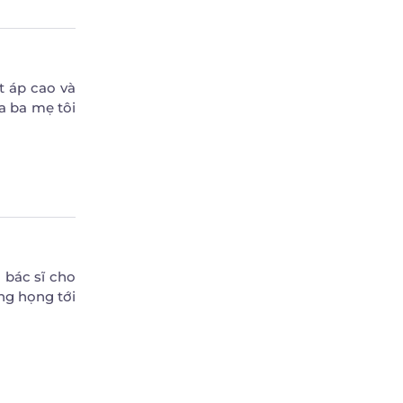
t áp cao và
a ba mẹ tôi
 bác sĩ cho
ng họng tới