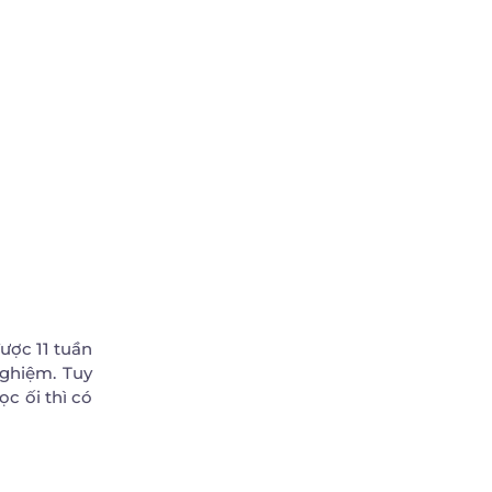
được 11 tuần
nghiệm. Tuy
c ối thì có