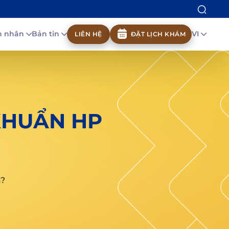
nh nhân
Bản tin
VI
LIÊN HỆ
ĐẶT LỊCH KHÁM
 KHUẨN HP
ạ?