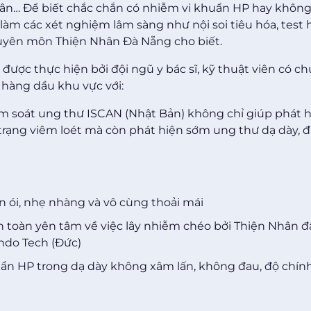
phân… Để biết chắc chắn có nhiễm vi khuẩn HP hay không
làm các xét nghiệm lâm sàng như nội soi tiêu hóa, test 
uyên môn Thiện Nhân Đà Nẵng cho biết.
ược thực hiện bởi đội ngũ y bác sĩ, kỹ thuật viên có c
 hàng dầu khu vực với:
ầm soát ung thư ISCAN (Nhật Bản) không chỉ giúp phát 
trạng viêm loét mà còn phát hiện sớm ung thư dạ dày, đ
n ói, nhẹ nhàng và vô cùng thoải mái
 toàn yên tâm về việc lây nhiễm chéo bởi Thiện Nhân đ
Endo Tech (Đức)
uẩn HP trong dạ dày không xâm lấn, không đau, độ chín