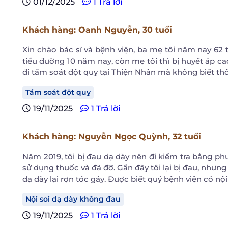
01/12/2025
1 Trả lời
Khách hàng
: Oanh Nguyễn,
30 tuổi
Xin chào bác sĩ và bệnh viện, ba mẹ tôi năm nay 62 
tiểu đường 10 năm nay, còn mẹ tôi thì bị huyết áp 
đi tầm soát đột quỵ tại Thiện Nhân mà không biết th
Tầm soát đột quỵ
19/11/2025
1 Trả lời
Khách hàng
: Nguyễn Ngọc Quỳnh,
32 tuổi
Năm 2019, tôi bị đau dạ dày nên đi kiểm tra bằng ph
sử dụng thuốc và đã đỡ. Gần đây tôi lại bị đau, nhưn
dạ dày lại rợn tóc gáy. Được biết quý bệnh viện có nộ
Nội soi dạ dày không đau
19/11/2025
1 Trả lời