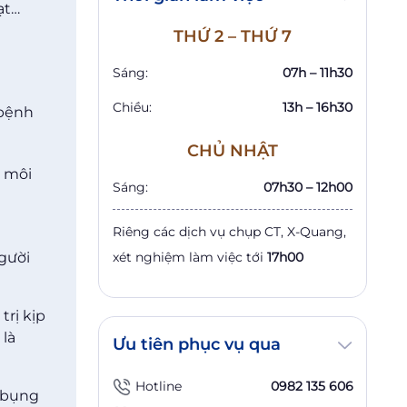
ạt…
THỨ 2 – THỨ 7
Sáng:
07h – 11h30
Chiều:
13h – 16h30
 bệnh
CHỦ NHẬT
 môi
Sáng:
07h30 – 12h00
Riêng các dịch vụ chụp CT, X-Quang,
gười
xét nghiệm làm việc tới
17h00
trị kịp
 là
Ưu tiên phục vụ qua
Hotline
0982 135 606
u bụng