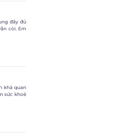
ung đầy đủ
vẫn còi. Em
ản khá quan
m sức khoẻ