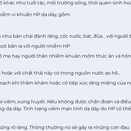
 khác như tuổi tác, môi trường sống, thói quen sinh ho
iễm vi khuẩn HP dạ dày, gồm:
như bàn chải đánh răng, cốc nước, bát, đũa… với người
bọt bắn ra với người nhiễm HP
bố mẹ hay người thân nhiễm khuẩn mớm thức ăn và hôn
h hoặc với chất thải này có trong nguồn nước ao hồ…
 sạch khi thăm khám hoặc có tiếp xúc răng miệng của n
bị viêm, xung huyết. Nếu không được chẩn đoán và điều 
ng dạ dày. Tình trạng viêm mạn tính dạ dày do HP có thể
hứng rõ ràng. Thông thường nó sẽ gây ra những cơn đa