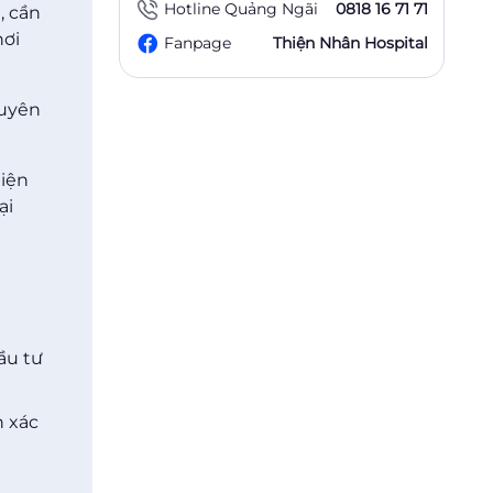
Hotline Quảng Ngãi
0818 16 71 71
, cần
hơi
Fanpage
Thiện Nhân Hospital
huyên
hiện
ại
ầu tư
h xác