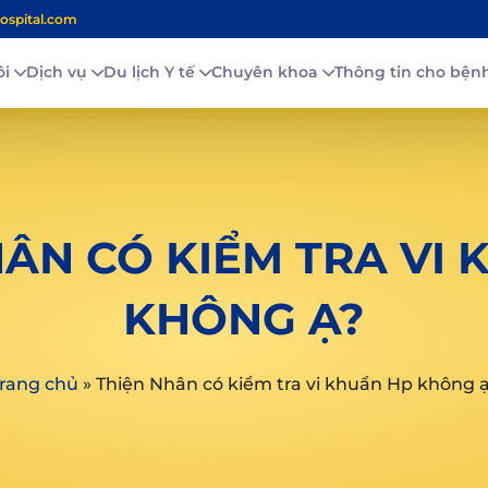
ospital.com
ôi
Dịch vụ
Du lịch Y tế
Chuyên khoa
Thông tin cho bệ
ÂN CÓ KIỂM TRA VI
KHÔNG Ạ?
rang chủ
»
Thiện Nhân có kiểm tra vi khuẩn Hp không 